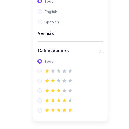
Todo
(0)
Ingeniería de Sistemas
English
(0)
Ingeniería de Software
Spanish
(0)
Ciencia de Datos
Ver más
(0)
Computación Científica
(0)
Ingeniería Mecatrónica
Calificaciones
(0)
Robótica
Todo
(0)
Inteligencia Artificial
(0)
Idiomas
(0)
Lenguaje
(0)
Literatura
(0)
Filosofía
(0)
Psicología