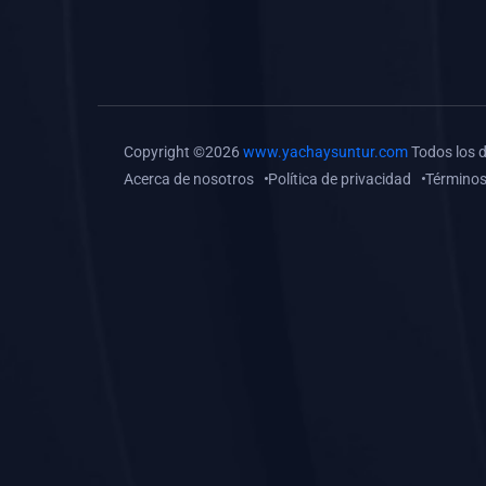
(0)
Tareas o trabajos de
investigación (
monografías, tesis, casos
clínicos, etc.)
(0)
Resolver tareas o
Copyright ©2026
www.yachaysuntur.com
Todos los 
preguntas, hacer trabajos
Acerca de nosotros
Política de privacidad
Términos
académicos o de
investigación (monografías
y otros)
(0)
5. REFORZAMIENTO
ACADÉMICO
(0)
Reforzamiento Personal
(0)
Reforzamiento Grupal
(0)
6. ASESORÍA
(0)
Asesoría Educación
Primaria