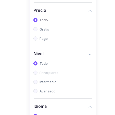
(0)
Historia
Precio
(0)
Arte y Música
Todo
(0)
Desarrollo Web
Gratis
(0)
Desarrollo Móvil
Pago
(0)
Lenguajes de
Programación
Nivel
(0)
Desarrollo de Videojuegos
Todo
(0)
Edición, Diseño Gráfico e
Principiante
Ilustración
(0)
Intermedio
Informática
(0)
Avanzado
Administración, Gestión
Pública y Marketing
Idioma
(0)
Arquitectura e Ingeniería
Civil