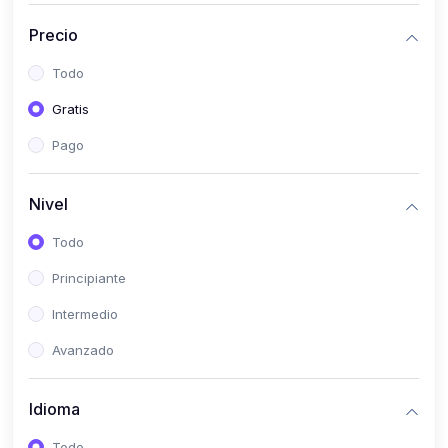
(0)
Historia
Precio
(0)
Arte y Música
Todo
(0)
Desarrollo Web
Gratis
(0)
Desarrollo Móvil
Pago
(0)
Lenguajes de Programación
(0)
Desarrollo de Videojuegos
Nivel
(0)
Edición, Diseño Gráfico e Ilustración
Todo
(0)
Informática
Principiante
(0)
Administración, Gestión Pública y Marketing
Intermedio
(0)
Arquitectura e Ingeniería Civil
Avanzado
(0)
Ingeniería de Sistemas
Idioma
(0)
Ingeniería de Software
(0)
Ciencia de Datos
Todo