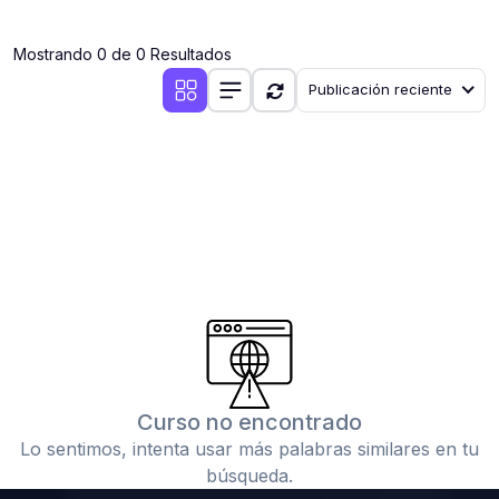
(0)
Clases en vivo por iniciarse
Mostrando 0 de 0 Resultados
(0)
Clases en vivo ya iniciadas
Publicación reciente
(0)
3. CONFERENCIAS
(0)
Conferencias por iniciar
(0)
Conferencias ya iniciadas
(0)
4. RESOLUCIÓN DE TAREAS, TRABAJOS Y PROBLEMAS
ACADÉMICOS
(0)
Banco de Preguntas
(0)
Exámenes
(0)
Tareas o trabajos de investigación ( monografías,
tesis, casos clínicos, etc.)
Curso no encontrado
(0)
Resolver tareas o preguntas, hacer trabajos
Lo sentimos, intenta usar más palabras similares en tu
académicos o de investigación (monografías y otros)
búsqueda.