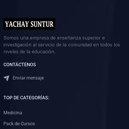
(0)
5. REFORZAMIENTO ACADÉMICO
(0)
Reforzamiento Personal
(0)
Reforzamiento Grupal
(0)
6. ASESORÍA
Somos una empresa de enseñanza superior e
investigación al servicio de la comunidad en todos los
(0)
Asesoría Educación Primaria
niveles de la educación.
(0)
Asesoría Educación Secundaria
CONTÁCTENOS
(0)
Asesoría Educación Preuniversitaria
(0)
Asesoría Educación Universitaria o Pregrado
Enviar mensaje
(0)
Asesoría Educación Postgrado
(0)
7. CAPACITACIÓN DOCENTE
TOP DE CATEGORÍAS:
(0)
Capacitación Docentes de Educación Primaria
Medicina
(0)
Capacitación Docentes de Educación Secundaria
Pack de Cursos
(0)
Capacitación Docentes de Preparación Preuniversitaria