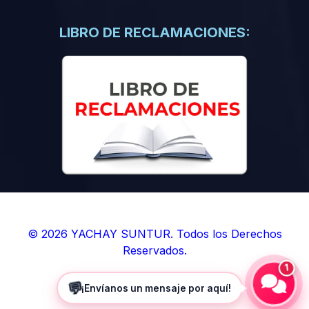
(0)
Libros de Inteligencia Artificial
(0)
Libros de Idiomas
LIBRO DE RECLAMACIONES:
(0)
9. BOLETINES
(0)
Boletines en Ciencias
(0)
Boletines en Ingenierías
(0)
Boletines en Humanidades
(0)
10. REVISTAS
(0)
Revistas en Ciencias
(0)
Revistas en Ingenierías
(0)
Revistas en Humanidades
© 2026 YACHAY SUNTUR. Todos los Derechos
Reservados.
(0)
11. SOFTWARE
1
(0)
Sistemas Operativos
💬
¡Envíanos un mensaje por aquí!
(0)
Aplicaciones