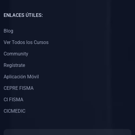
(0)
Capacitación Docentes Universitarios
ENLACES ÚTILES:
(0)
8. LIBROS
Blog
(0)
Libros de Matemáticas
Ver Todos los Cursos
(0)
Libros de Estadística
Community
(0)
Libros de Física
(0)
Libros de Química
Regístrate
(0)
Libros de Biología
Aplicación Móvil
(0)
Libros de Medicina
CEPRE FISMA
(0)
Libros de Economía
CI FISMA
(0)
Libros de Derecho
CICMEDIC
(0)
Libros de Historia
(0)
Libros de Arte y Música