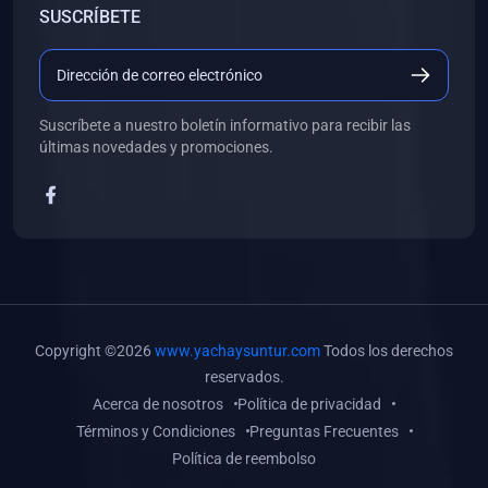
SUSCRÍBETE
(0)
Libros de Desarrollo Web y Móvil
(0)
Libros de Programación
(0)
Libros de Edición, Diseño Gráfico e Ilustración
Suscríbete a nuestro boletín informativo para recibir las
(0)
Libros de Informática
últimas novedades y promociones.
(0)
Libros de Administración, Gestión Pública y Marketing
(0)
Libros de Arquitectura e Ingeniería Civil
(0)
Libros de Ingeniería de Sistemas
(0)
Libros de Ingeniería de Software
(0)
Libros de Ciencia de Datos
Copyright ©2026
www.yachaysuntur.com
Todos los derechos
(0)
Libros de Computación Científica
reservados.
Acerca de nosotros
Política de privacidad
(0)
Libros de Mecatrónica
Términos y Condiciones
Preguntas Frecuentes
(0)
Libros de Robótica
Política de reembolso