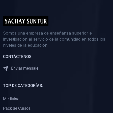
(0)
5. REFORZAMIENTO ACADÉMICO
(0)
Reforzamiento Personal
(0)
Reforzamiento Grupal
(0)
6. ASESORÍA
Somos una empresa de enseñanza superior e
investigación al servicio de la comunidad en todos los
(0)
Asesoría Educación Primaria
niveles de la educación.
(0)
Asesoría Educación Secundaria
CONTÁCTENOS
(0)
Asesoría Educación Preuniversitaria
(0)
Asesoría Educación Universitaria o Pregrado
Enviar mensaje
(0)
Asesoría Educación Postgrado
(0)
7. CAPACITACIÓN DOCENTE
TOP DE CATEGORÍAS:
(0)
Capacitación Docentes de Educación Primaria
Medicina
(0)
Capacitación Docentes de Educación Secundaria
Pack de Cursos
(0)
Capacitación Docentes de Preparación Preuniversitaria