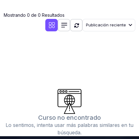
(0)
Clases en vivo por iniciarse
Mostrando 0 de 0 Resultados
(0)
Clases en vivo ya iniciadas
Publicación reciente
(0)
3. CONFERENCIAS
(0)
Conferencias por iniciar
(0)
Conferencias ya iniciadas
(0)
4. RESOLUCIÓN DE TAREAS, TRABAJOS Y PROBLEMAS
ACADÉMICOS
(0)
Banco de Preguntas
(0)
Exámenes
(0)
Tareas o trabajos de investigación ( monografías,
tesis, casos clínicos, etc.)
Curso no encontrado
(0)
Resolver tareas o preguntas, hacer trabajos
Lo sentimos, intenta usar más palabras similares en tu
académicos o de investigación (monografías y otros)
búsqueda.