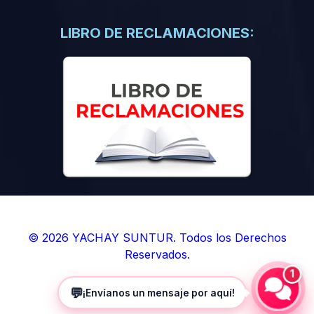
(0)
Libros de Inteligencia Artificial
(0)
Libros de Idiomas
LIBRO DE RECLAMACIONES:
(0)
9. BOLETINES
(0)
Boletines en Ciencias
(0)
Boletines en Ingenierías
(0)
Boletines en Humanidades
(0)
10. REVISTAS
(0)
Revistas en Ciencias
(0)
Revistas en Ingenierías
(0)
Revistas en Humanidades
© 2026 YACHAY SUNTUR. Todos los Derechos
Reservados.
(0)
11. SOFTWARE
1
(0)
Sistemas Operativos
💬
¡Envíanos un mensaje por aquí!
(0)
Aplicaciones