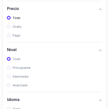
(0)
Historia
Precio
(0)
Arte y Música
Todo
(0)
Desarrollo Web
Gratis
(0)
Desarrollo Móvil
Pago
(0)
Lenguajes de Programación
(0)
Desarrollo de Videojuegos
Nivel
(0)
Edición, Diseño Gráfico e Ilustración
Todo
(0)
Informática
Principiante
(0)
Administración, Gestión Pública y Marketing
Intermedio
(0)
Arquitectura e Ingeniería Civil
Avanzado
(0)
Ingeniería de Sistemas
Idioma
(0)
Ingeniería de Software
(0)
Ciencia de Datos
Todo