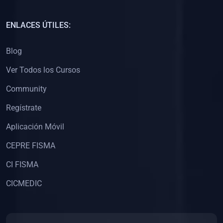
(0)
Capacitación Docentes Universitarios
ENLACES ÚTILES:
(0)
8. LIBROS
Blog
(0)
Libros de Matemáticas
Ver Todos los Cursos
(0)
Libros de Estadística
Community
(0)
Libros de Física
(0)
Libros de Química
Regístrate
(0)
Libros de Biología
Aplicación Móvil
(0)
Libros de Medicina
CEPRE FISMA
(0)
Libros de Economía
CI FISMA
(0)
Libros de Derecho
CICMEDIC
(0)
Libros de Historia
(0)
Libros de Arte y Música