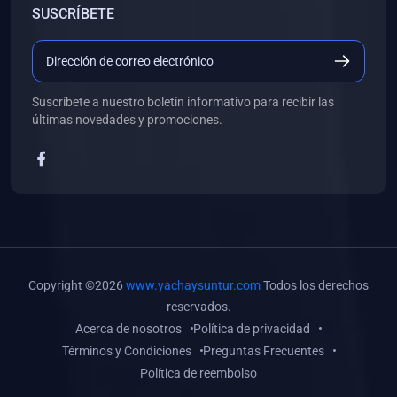
SUSCRÍBETE
(0)
Libros de Desarrollo Web y Móvil
(0)
Libros de Programación
(0)
Libros de Edición, Diseño Gráfico e Ilustración
Suscríbete a nuestro boletín informativo para recibir las
(0)
Libros de Informática
últimas novedades y promociones.
(0)
Libros de Administración, Gestión Pública y Marketing
(0)
Libros de Arquitectura e Ingeniería Civil
(0)
Libros de Ingeniería de Sistemas
(0)
Libros de Ingeniería de Software
(0)
Libros de Ciencia de Datos
Copyright ©2026
www.yachaysuntur.com
Todos los derechos
(0)
Libros de Computación Científica
reservados.
Acerca de nosotros
Política de privacidad
(0)
Libros de Mecatrónica
Términos y Condiciones
Preguntas Frecuentes
(0)
Libros de Robótica
Política de reembolso