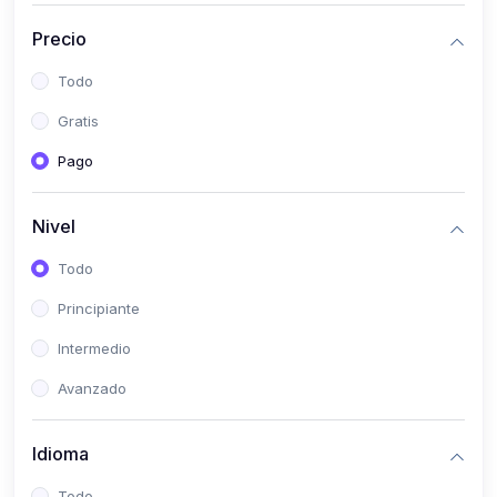
(0)
Historia
Precio
(0)
Arte y Música
Todo
(0)
Desarrollo Web
Gratis
(0)
Desarrollo Móvil
Pago
(0)
Lenguajes de Programación
(0)
Desarrollo de Videojuegos
Nivel
(0)
Edición, Diseño Gráfico e Ilustración
Todo
(0)
Informática
Principiante
(0)
Administración, Gestión Pública y Marketing
Intermedio
(0)
Arquitectura e Ingeniería Civil
Avanzado
(0)
Ingeniería de Sistemas
Idioma
(0)
Ingeniería de Software
(0)
Ciencia de Datos
Todo