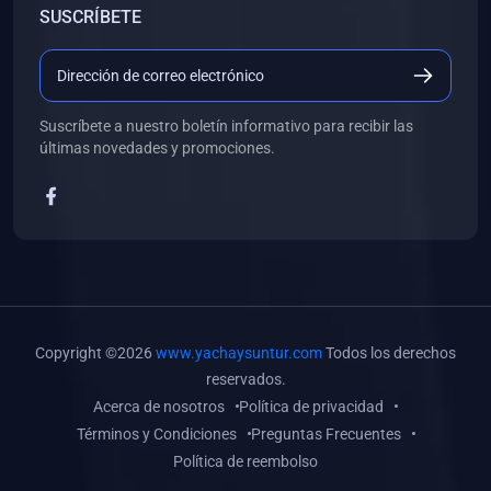
SUSCRÍBETE
(0)
Libros de Desarrollo Web y Móvil
(0)
Libros de Programación
(0)
Libros de Edición, Diseño Gráfico e Ilustración
Suscríbete a nuestro boletín informativo para recibir las
(0)
Libros de Informática
últimas novedades y promociones.
(0)
Libros de Administración, Gestión Pública y Marketing
(0)
Libros de Arquitectura e Ingeniería Civil
(0)
Libros de Ingeniería de Sistemas
(0)
Libros de Ingeniería de Software
(0)
Libros de Ciencia de Datos
Copyright ©2026
www.yachaysuntur.com
Todos los derechos
(0)
Libros de Computación Científica
reservados.
Acerca de nosotros
Política de privacidad
(0)
Libros de Mecatrónica
Términos y Condiciones
Preguntas Frecuentes
(0)
Libros de Robótica
Política de reembolso