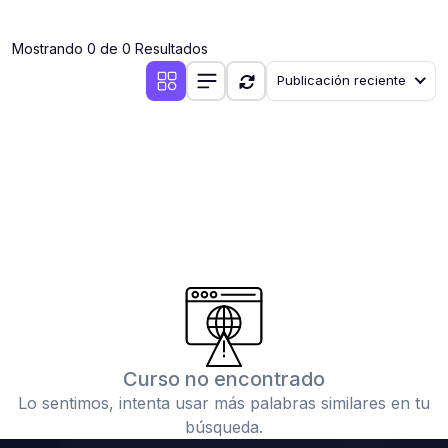
(0)
Clases en vivo por iniciarse
Mostrando 0 de 0 Resultados
(0)
Clases en vivo ya iniciadas
Publicación reciente
(0)
3. CONFERENCIAS
(0)
Conferencias por iniciar
(0)
Conferencias ya iniciadas
(0)
4. RESOLUCIÓN DE TAREAS, TRABAJOS Y PROBLEMAS
ACADÉMICOS
(0)
Banco de Preguntas
(0)
Exámenes
(0)
Tareas o trabajos de investigación ( monografías,
tesis, casos clínicos, etc.)
Curso no encontrado
(0)
Resolver tareas o preguntas, hacer trabajos
Lo sentimos, intenta usar más palabras similares en tu
académicos o de investigación (monografías y otros)
búsqueda.