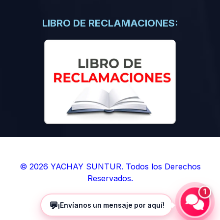
(0)
Libros de Inteligencia Artificial
(0)
Libros de Idiomas
LIBRO DE RECLAMACIONES:
(0)
9. BOLETINES
(0)
Boletines en Ciencias
(0)
Boletines en Ingenierías
(0)
Boletines en Humanidades
(0)
10. REVISTAS
(0)
Revistas en Ciencias
(0)
Revistas en Ingenierías
(0)
Revistas en Humanidades
© 2026 YACHAY SUNTUR. Todos los Derechos
Reservados.
(0)
11. SOFTWARE
1
(0)
Sistemas Operativos
💬
¡Envíanos un mensaje por aquí!
(0)
Aplicaciones