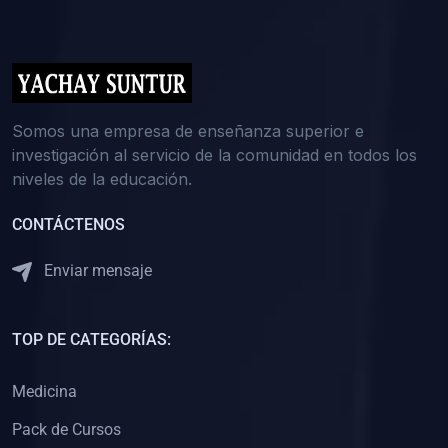
(0)
5. REFORZAMIENTO ACADÉMICO
(0)
Reforzamiento Personal
(0)
Reforzamiento Grupal
(0)
6. ASESORÍA
Somos una empresa de enseñanza superior e
investigación al servicio de la comunidad en todos los
(0)
Asesoría Educación Primaria
niveles de la educación.
(0)
Asesoría Educación Secundaria
CONTÁCTENOS
(0)
Asesoría Educación Preuniversitaria
(0)
Asesoría Educación Universitaria o Pregrado
Enviar mensaje
(0)
Asesoría Educación Postgrado
(0)
7. CAPACITACIÓN DOCENTE
TOP DE CATEGORÍAS:
(0)
Capacitación Docentes de Educación Primaria
Medicina
(0)
Capacitación Docentes de Educación Secundaria
Pack de Cursos
(0)
Capacitación Docentes de Preparación Preuniversitaria