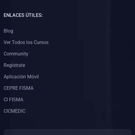
(0)
Capacitación Docentes Universitarios
ENLACES ÚTILES:
(0)
8. LIBROS
Blog
(0)
Libros de Matemáticas
Ver Todos los Cursos
(0)
Libros de Estadística
Community
(0)
Libros de Física
(0)
Libros de Química
Regístrate
(0)
Libros de Biología
Aplicación Móvil
(0)
Libros de Medicina
CEPRE FISMA
(0)
Libros de Economía
CI FISMA
(0)
Libros de Derecho
CICMEDIC
(0)
Libros de Historia
(0)
Libros de Arte y Música