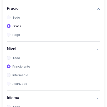
(0)
Historia
Precio
(0)
Arte y Música
Todo
(0)
Desarrollo Web
Gratis
(0)
Desarrollo Móvil
Pago
(0)
Lenguajes de Programación
(0)
Desarrollo de Videojuegos
Nivel
(0)
Edición, Diseño Gráfico e Ilustración
Todo
(0)
Informática
Principiante
(0)
Administración, Gestión Pública y Marketing
Intermedio
(0)
Arquitectura e Ingeniería Civil
Avanzado
(0)
Ingeniería de Sistemas
Idioma
(0)
Ingeniería de Software
(0)
Ciencia de Datos
Todo