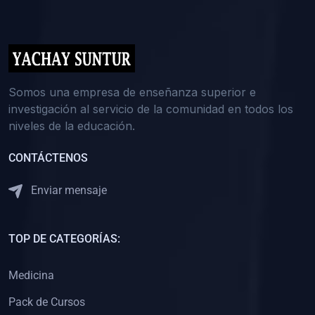
(0)
5. REFORZAMIENTO ACADÉMICO
(0)
Reforzamiento Personal
(0)
Reforzamiento Grupal
(0)
6. ASESORÍA
Somos una empresa de enseñanza superior e
investigación al servicio de la comunidad en todos los
(0)
Asesoría Educación Primaria
niveles de la educación.
(0)
Asesoría Educación Secundaria
CONTÁCTENOS
(0)
Asesoría Educación Preuniversitaria
(0)
Asesoría Educación Universitaria o Pregrado
Enviar mensaje
(0)
Asesoría Educación Postgrado
(0)
7. CAPACITACIÓN DOCENTE
TOP DE CATEGORÍAS:
(0)
Capacitación Docentes de Educación Primaria
Medicina
(0)
Capacitación Docentes de Educación Secundaria
Pack de Cursos
(0)
Capacitación Docentes de Preparación Preuniversitaria