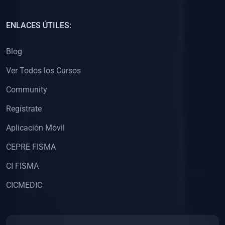
(0)
Capacitación Docentes Universitarios
ENLACES ÚTILES:
(0)
8. LIBROS
Blog
(0)
Libros de Matemáticas
Ver Todos los Cursos
(0)
Libros de Estadística
Community
(0)
Libros de Física
(0)
Libros de Química
Regístrate
(0)
Libros de Biología
Aplicación Móvil
(0)
Libros de Medicina
CEPRE FISMA
(0)
Libros de Economía
CI FISMA
(0)
Libros de Derecho
CICMEDIC
(0)
Libros de Historia
(0)
Libros de Arte y Música