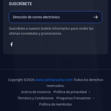
SUSCRÍBETE
(0)
Libros de Desarrollo Web y Móvil
(0)
Libros de Programación
(0)
Libros de Edición, Diseño Gráfico e Ilustración
Suscríbete a nuestro boletín informativo para recibir las
(0)
Libros de Informática
últimas novedades y promociones.
(0)
Libros de Administración, Gestión Pública y Marketing
(0)
Libros de Arquitectura e Ingeniería Civil
(0)
Libros de Ingeniería de Sistemas
(0)
Libros de Ingeniería de Software
(0)
Libros de Ciencia de Datos
Copyright ©2026
www.yachaysuntur.com
Todos los derechos
(0)
Libros de Computación Científica
reservados.
Acerca de nosotros
Política de privacidad
(0)
Libros de Mecatrónica
Términos y Condiciones
Preguntas Frecuentes
(0)
Libros de Robótica
Política de reembolso