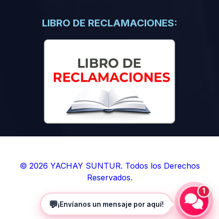
(0)
Libros de Inteligencia Artificial
(0)
Libros de Idiomas
LIBRO DE RECLAMACIONES:
(0)
9. BOLETINES
(0)
Boletines en Ciencias
(0)
Boletines en Ingenierías
(0)
Boletines en Humanidades
(0)
10. REVISTAS
(0)
Revistas en Ciencias
(0)
Revistas en Ingenierías
(0)
Revistas en Humanidades
© 2026 YACHAY SUNTUR. Todos los Derechos
Reservados.
(0)
11. SOFTWARE
1
(0)
Sistemas Operativos
💬
¡Envíanos un mensaje por aquí!
(0)
Aplicaciones