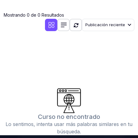
(0)
Clases en vivo por iniciarse
Mostrando 0 de 0 Resultados
(0)
Clases en vivo ya iniciadas
Publicación reciente
(0)
3. CONFERENCIAS
(0)
Conferencias por iniciar
(0)
Conferencias ya iniciadas
(0)
4. RESOLUCIÓN DE TAREAS, TRABAJOS Y PROBLEMAS
ACADÉMICOS
(0)
Banco de Preguntas
(0)
Exámenes
(0)
Tareas o trabajos de investigación ( monografías,
tesis, casos clínicos, etc.)
Curso no encontrado
(0)
Resolver tareas o preguntas, hacer trabajos
Lo sentimos, intenta usar más palabras similares en tu
académicos o de investigación (monografías y otros)
búsqueda.