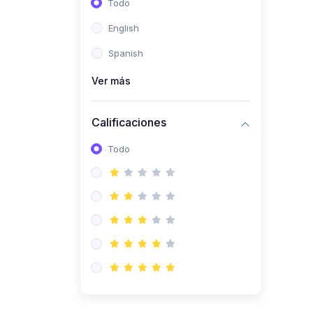
Todo
(0)
Ingeniería de Sistemas
English
(0)
Ingeniería de Software
Spanish
(0)
Ciencia de Datos
Ver más
(0)
Computación Científica
(0)
Ingeniería Mecatrónica
Calificaciones
(0)
Robótica
Todo
(0)
Inteligencia Artificial
(0)
Idiomas
(0)
Lenguaje
(0)
Literatura
(0)
Filosofía
(0)
Psicología