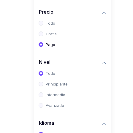
(0)
Historia
Precio
(0)
Arte y Música
Todo
(0)
Desarrollo Web
Gratis
(0)
Desarrollo Móvil
Pago
(0)
Lenguajes de
Programación
Nivel
(0)
Desarrollo de Videojuegos
Todo
(0)
Edición, Diseño Gráfico e
Principiante
Ilustración
(0)
Intermedio
Informática
(0)
Avanzado
Administración, Gestión
Pública y Marketing
Idioma
(0)
Arquitectura e Ingeniería
Civil