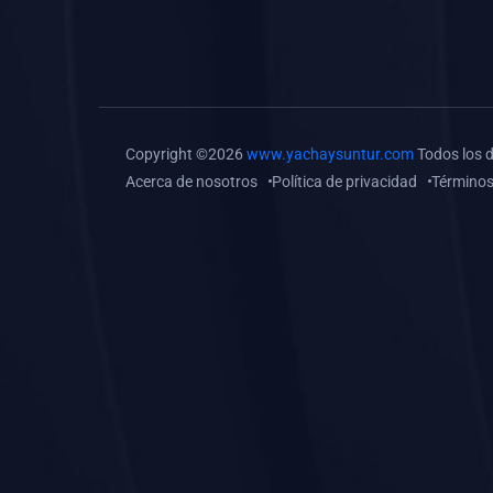
(0)
Tareas o trabajos de
investigación (
monografías, tesis, casos
clínicos, etc.)
(0)
Resolver tareas o
Copyright ©2026
www.yachaysuntur.com
Todos los 
preguntas, hacer trabajos
Acerca de nosotros
Política de privacidad
Términos
académicos o de
investigación (monografías
y otros)
(0)
5. REFORZAMIENTO
ACADÉMICO
(0)
Reforzamiento Personal
(0)
Reforzamiento Grupal
(0)
6. ASESORÍA
(0)
Asesoría Educación
Primaria