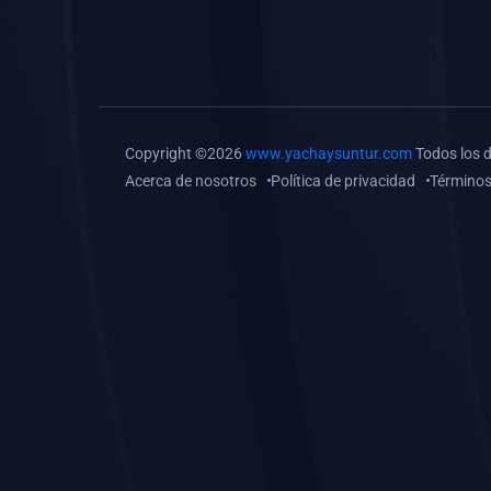
(0)
Tareas o trabajos de
investigación (
monografías, tesis, casos
clínicos, etc.)
(0)
Resolver tareas o
Copyright ©2026
www.yachaysuntur.com
Todos los 
preguntas, hacer trabajos
Acerca de nosotros
Política de privacidad
Términos
académicos o de
investigación (monografías
y otros)
(0)
5. REFORZAMIENTO
ACADÉMICO
(0)
Reforzamiento Personal
(0)
Reforzamiento Grupal
(0)
6. ASESORÍA
(0)
Asesoría Educación
Primaria