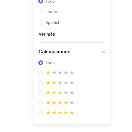
Todo
(0)
Ingeniería de Sistemas
English
(0)
Ingeniería de Software
Spanish
(0)
Ciencia de Datos
Ver más
(0)
Computación Científica
(0)
Ingeniería Mecatrónica
Calificaciones
(0)
Robótica
Todo
(0)
Inteligencia Artificial
(0)
Idiomas
(0)
Lenguaje
(0)
Literatura
(0)
Filosofía
(0)
Psicología