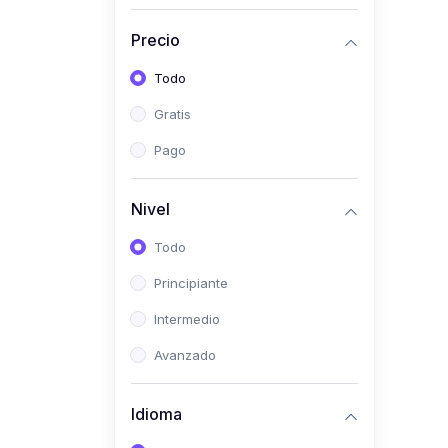
(0)
Historia
Precio
(0)
Arte y Música
Todo
(0)
Desarrollo Web
Gratis
(0)
Desarrollo Móvil
Pago
(0)
Lenguajes de
Programación
Nivel
(0)
Desarrollo de Videojuegos
Todo
(0)
Edición, Diseño Gráfico e
Principiante
Ilustración
(0)
Intermedio
Informática
(0)
Avanzado
Administración, Gestión
Pública y Marketing
Idioma
(0)
Arquitectura e Ingeniería
Civil