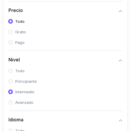
(0)
Historia
Precio
(0)
Arte y Música
Todo
(0)
Desarrollo Web
Gratis
(0)
Desarrollo Móvil
Pago
(0)
Lenguajes de Programación
(0)
Desarrollo de Videojuegos
Nivel
(0)
Edición, Diseño Gráfico e Ilustración
Todo
(0)
Informática
Principiante
(0)
Administración, Gestión Pública y Marketing
Intermedio
(0)
Arquitectura e Ingeniería Civil
Avanzado
(0)
Ingeniería de Sistemas
Idioma
(0)
Ingeniería de Software
(0)
Ciencia de Datos
Todo