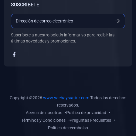
SUSCRÍBETE
(0)
Libros de Desarrollo Web y Móvil
(0)
Libros de Programación
(0)
Libros de Edición, Diseño Gráfico e Ilustración
Suscríbete a nuestro boletín informativo para recibir las
(0)
Libros de Informática
últimas novedades y promociones.
(0)
Libros de Administración, Gestión Pública y Marketing
(0)
Libros de Arquitectura e Ingeniería Civil
(0)
Libros de Ingeniería de Sistemas
(0)
Libros de Ingeniería de Software
(0)
Libros de Ciencia de Datos
Copyright ©2026
www.yachaysuntur.com
Todos los derechos
(0)
Libros de Computación Científica
reservados.
Acerca de nosotros
Política de privacidad
(0)
Libros de Mecatrónica
Términos y Condiciones
Preguntas Frecuentes
(0)
Libros de Robótica
Política de reembolso