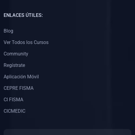
(0)
Capacitación Docentes Universitarios
ENLACES ÚTILES:
(0)
8. LIBROS
Blog
(0)
Libros de Matemáticas
Ver Todos los Cursos
(0)
Libros de Estadística
Community
(0)
Libros de Física
(0)
Libros de Química
Regístrate
(0)
Libros de Biología
Aplicación Móvil
(0)
Libros de Medicina
CEPRE FISMA
(0)
Libros de Economía
CI FISMA
(0)
Libros de Derecho
CICMEDIC
(0)
Libros de Historia
(0)
Libros de Arte y Música