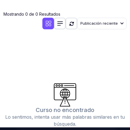
(0)
Clases en vivo por iniciarse
Mostrando 0 de 0 Resultados
(0)
Clases en vivo ya iniciadas
Publicación reciente
(0)
3. CONFERENCIAS
(0)
Conferencias por iniciar
(0)
Conferencias ya iniciadas
(0)
4. RESOLUCIÓN DE TAREAS, TRABAJOS Y PROBLEMAS
ACADÉMICOS
(0)
Banco de Preguntas
(0)
Exámenes
(0)
Tareas o trabajos de investigación ( monografías,
tesis, casos clínicos, etc.)
Curso no encontrado
(0)
Resolver tareas o preguntas, hacer trabajos
Lo sentimos, intenta usar más palabras similares en tu
académicos o de investigación (monografías y otros)
búsqueda.