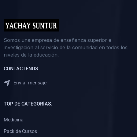
(0)
5. REFORZAMIENTO ACADÉMICO
(0)
Reforzamiento Personal
(0)
Reforzamiento Grupal
(0)
6. ASESORÍA
Somos una empresa de enseñanza superior e
investigación al servicio de la comunidad en todos los
(0)
Asesoría Educación Primaria
niveles de la educación.
(0)
Asesoría Educación Secundaria
CONTÁCTENOS
(0)
Asesoría Educación Preuniversitaria
(0)
Asesoría Educación Universitaria o Pregrado
Enviar mensaje
(0)
Asesoría Educación Postgrado
(0)
7. CAPACITACIÓN DOCENTE
TOP DE CATEGORÍAS:
(0)
Capacitación Docentes de Educación Primaria
Medicina
(0)
Capacitación Docentes de Educación Secundaria
Pack de Cursos
(0)
Capacitación Docentes de Preparación Preuniversitaria