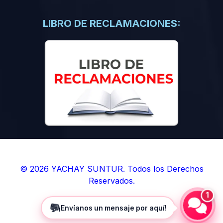
(0)
Libros de Inteligencia Artificial
(0)
Libros de Idiomas
LIBRO DE RECLAMACIONES:
(0)
9. BOLETINES
(0)
Boletines en Ciencias
(0)
Boletines en Ingenierías
(0)
Boletines en Humanidades
(0)
10. REVISTAS
(0)
Revistas en Ciencias
(0)
Revistas en Ingenierías
(0)
Revistas en Humanidades
© 2026 YACHAY SUNTUR. Todos los Derechos
Reservados.
(0)
11. SOFTWARE
1
(0)
Sistemas Operativos
💬
¡Envíanos un mensaje por aquí!
(0)
Aplicaciones