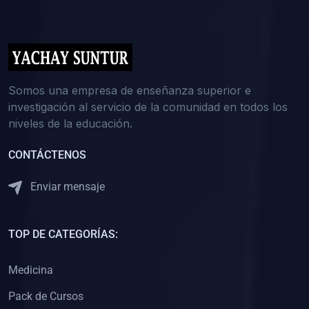
(0)
5. REFORZAMIENTO ACADÉMICO
(0)
Reforzamiento Personal
(0)
Reforzamiento Grupal
(0)
6. ASESORÍA
Somos una empresa de enseñanza superior e
investigación al servicio de la comunidad en todos los
(0)
Asesoría Educación Primaria
niveles de la educación.
(0)
Asesoría Educación Secundaria
CONTÁCTENOS
(0)
Asesoría Educación Preuniversitaria
(0)
Asesoría Educación Universitaria o Pregrado
Enviar mensaje
(0)
Asesoría Educación Postgrado
(0)
7. CAPACITACIÓN DOCENTE
TOP DE CATEGORÍAS:
(0)
Capacitación Docentes de Educación Primaria
Medicina
(0)
Capacitación Docentes de Educación Secundaria
Pack de Cursos
(0)
Capacitación Docentes de Preparación Preuniversitaria