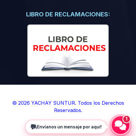
(0)
Libros de Inteligencia Artificial
(0)
Libros de Idiomas
LIBRO DE RECLAMACIONES:
(0)
9. BOLETINES
(0)
Boletines en Ciencias
(0)
Boletines en Ingenierías
(0)
Boletines en Humanidades
(0)
10. REVISTAS
(0)
Revistas en Ciencias
(0)
Revistas en Ingenierías
(0)
Revistas en Humanidades
© 2026 YACHAY SUNTUR. Todos los Derechos
Reservados.
(0)
11. SOFTWARE
1
(0)
Sistemas Operativos
💬
¡Envíanos un mensaje por aquí!
(0)
Aplicaciones