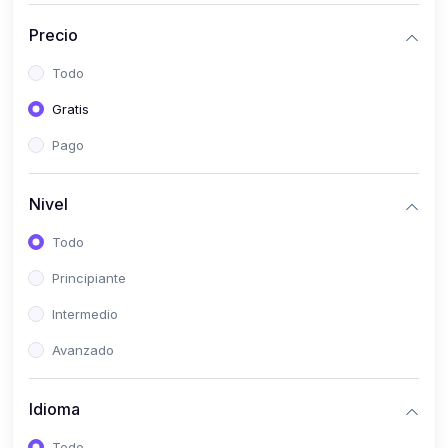
(0)
Historia
Precio
(0)
Arte y Música
Todo
(0)
Desarrollo Web
Gratis
(0)
Desarrollo Móvil
Pago
(0)
Lenguajes de Programación
(0)
Desarrollo de Videojuegos
Nivel
(0)
Edición, Diseño Gráfico e Ilustración
Todo
(0)
Informática
Principiante
(0)
Administración, Gestión Pública y Marketing
Intermedio
(0)
Arquitectura e Ingeniería Civil
Avanzado
(0)
Ingeniería de Sistemas
Idioma
(0)
Ingeniería de Software
(0)
Ciencia de Datos
Todo