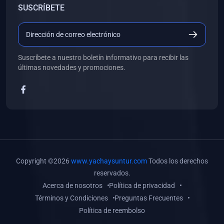
SUSCRÍBETE
(0)
Libros de Desarrollo Web y Móvil
(0)
Libros de Programación
(0)
Libros de Edición, Diseño Gráfico e Ilustración
Suscríbete a nuestro boletín informativo para recibir las
(0)
Libros de Informática
últimas novedades y promociones.
(0)
Libros de Administración, Gestión Pública y Marketing
(0)
Libros de Arquitectura e Ingeniería Civil
(0)
Libros de Ingeniería de Sistemas
(0)
Libros de Ingeniería de Software
(0)
Libros de Ciencia de Datos
Copyright ©2026
www.yachaysuntur.com
Todos los derechos
(0)
Libros de Computación Científica
reservados.
Acerca de nosotros
Política de privacidad
(0)
Libros de Mecatrónica
Términos y Condiciones
Preguntas Frecuentes
(0)
Libros de Robótica
Política de reembolso