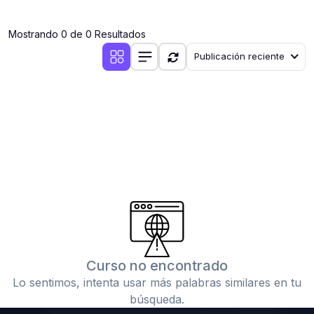
(0)
Clases en vivo por iniciarse
Mostrando 0 de 0 Resultados
(0)
Clases en vivo ya iniciadas
Publicación reciente
(0)
3. CONFERENCIAS
(0)
Conferencias por iniciar
(0)
Conferencias ya iniciadas
(0)
4. RESOLUCIÓN DE TAREAS, TRABAJOS Y PROBLEMAS
ACADÉMICOS
(0)
Banco de Preguntas
(0)
Exámenes
(0)
Tareas o trabajos de investigación ( monografías,
tesis, casos clínicos, etc.)
Curso no encontrado
(0)
Resolver tareas o preguntas, hacer trabajos
Lo sentimos, intenta usar más palabras similares en tu
académicos o de investigación (monografías y otros)
búsqueda.