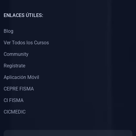
(0)
Capacitación Docentes Universitarios
ENLACES ÚTILES:
(0)
8. LIBROS
Blog
(0)
Libros de Matemáticas
Ver Todos los Cursos
(0)
Libros de Estadística
Community
(0)
Libros de Física
(0)
Libros de Química
Regístrate
(0)
Libros de Biología
Aplicación Móvil
(0)
Libros de Medicina
CEPRE FISMA
(0)
Libros de Economía
CI FISMA
(0)
Libros de Derecho
CICMEDIC
(0)
Libros de Historia
(0)
Libros de Arte y Música