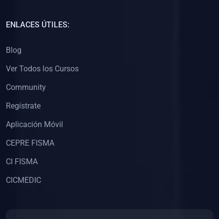
(0)
Capacitación Docentes Universitarios
ENLACES ÚTILES:
(0)
8. LIBROS
Blog
(0)
Libros de Matemáticas
Ver Todos los Cursos
(0)
Libros de Estadística
Community
(0)
Libros de Física
(0)
Libros de Química
Regístrate
(0)
Libros de Biología
Aplicación Móvil
(0)
Libros de Medicina
CEPRE FISMA
(0)
Libros de Economía
CI FISMA
(0)
Libros de Derecho
CICMEDIC
(0)
Libros de Historia
(0)
Libros de Arte y Música