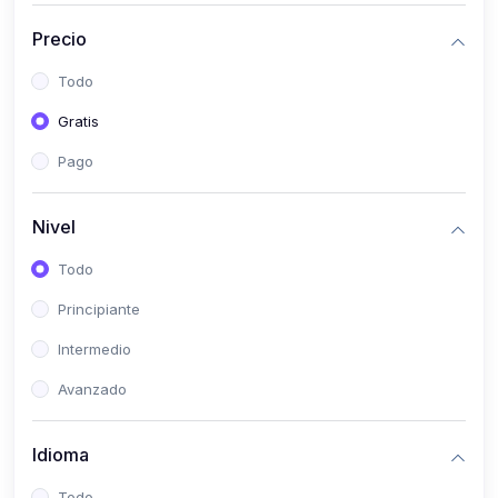
(0)
Historia
Precio
(0)
Arte y Música
Todo
(0)
Desarrollo Web
Gratis
(0)
Desarrollo Móvil
Pago
(0)
Lenguajes de Programación
(0)
Desarrollo de Videojuegos
Nivel
(0)
Edición, Diseño Gráfico e Ilustración
Todo
(0)
Informática
Principiante
(0)
Administración, Gestión Pública y Marketing
Intermedio
(0)
Arquitectura e Ingeniería Civil
Avanzado
(0)
Ingeniería de Sistemas
Idioma
(0)
Ingeniería de Software
(0)
Ciencia de Datos
Todo