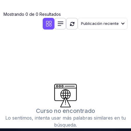
(0)
Clases en vivo por iniciarse
Mostrando 0 de 0 Resultados
(0)
Clases en vivo ya iniciadas
Publicación reciente
(0)
3. CONFERENCIAS
(0)
Conferencias por iniciar
(0)
Conferencias ya iniciadas
(0)
4. RESOLUCIÓN DE TAREAS, TRABAJOS Y PROBLEMAS
ACADÉMICOS
(0)
Banco de Preguntas
(0)
Exámenes
(0)
Tareas o trabajos de investigación ( monografías,
tesis, casos clínicos, etc.)
Curso no encontrado
(0)
Resolver tareas o preguntas, hacer trabajos
Lo sentimos, intenta usar más palabras similares en tu
académicos o de investigación (monografías y otros)
búsqueda.