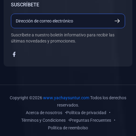
SUSCRÍBETE
(0)
Libros de Desarrollo Web y Móvil
(0)
Libros de Programación
(0)
Libros de Edición, Diseño Gráfico e Ilustración
Suscríbete a nuestro boletín informativo para recibir las
(0)
Libros de Informática
últimas novedades y promociones.
(0)
Libros de Administración, Gestión Pública y Marketing
(0)
Libros de Arquitectura e Ingeniería Civil
(0)
Libros de Ingeniería de Sistemas
(0)
Libros de Ingeniería de Software
(0)
Libros de Ciencia de Datos
Copyright ©2026
www.yachaysuntur.com
Todos los derechos
(0)
Libros de Computación Científica
reservados.
Acerca de nosotros
Política de privacidad
(0)
Libros de Mecatrónica
Términos y Condiciones
Preguntas Frecuentes
(0)
Libros de Robótica
Política de reembolso