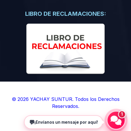
(0)
Libros de Inteligencia Artificial
(0)
Libros de Idiomas
LIBRO DE RECLAMACIONES:
(0)
9. BOLETINES
(0)
Boletines en Ciencias
(0)
Boletines en Ingenierías
(0)
Boletines en Humanidades
(0)
10. REVISTAS
(0)
Revistas en Ciencias
(0)
Revistas en Ingenierías
(0)
Revistas en Humanidades
© 2026 YACHAY SUNTUR. Todos los Derechos
Reservados.
(0)
11. SOFTWARE
1
(0)
Sistemas Operativos
💬
¡Envíanos un mensaje por aquí!
(0)
Aplicaciones