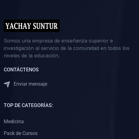
(0)
5. REFORZAMIENTO ACADÉMICO
(0)
Reforzamiento Personal
(0)
Reforzamiento Grupal
(0)
6. ASESORÍA
Somos una empresa de enseñanza superior e
investigación al servicio de la comunidad en todos los
(0)
Asesoría Educación Primaria
niveles de la educación.
(0)
Asesoría Educación Secundaria
CONTÁCTENOS
(0)
Asesoría Educación Preuniversitaria
(0)
Asesoría Educación Universitaria o Pregrado
Enviar mensaje
(0)
Asesoría Educación Postgrado
(0)
7. CAPACITACIÓN DOCENTE
TOP DE CATEGORÍAS:
(0)
Capacitación Docentes de Educación Primaria
Medicina
(0)
Capacitación Docentes de Educación Secundaria
Pack de Cursos
(0)
Capacitación Docentes de Preparación Preuniversitaria