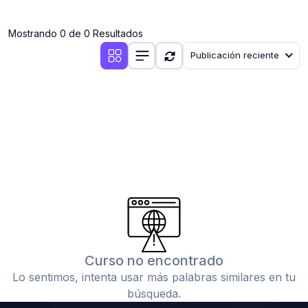
(0)
Clases en vivo por iniciarse
Mostrando 0 de 0 Resultados
(0)
Clases en vivo ya iniciadas
Publicación reciente
(0)
3. CONFERENCIAS
(0)
Conferencias por iniciar
(0)
Conferencias ya iniciadas
(0)
4. RESOLUCIÓN DE TAREAS, TRABAJOS Y PROBLEMAS
ACADÉMICOS
(0)
Banco de Preguntas
(0)
Exámenes
(0)
Tareas o trabajos de investigación ( monografías,
tesis, casos clínicos, etc.)
Curso no encontrado
(0)
Resolver tareas o preguntas, hacer trabajos
Lo sentimos, intenta usar más palabras similares en tu
académicos o de investigación (monografías y otros)
búsqueda.