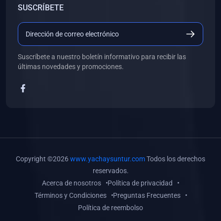
SUSCRÍBETE
(0)
Libros de Desarrollo Web y Móvil
(0)
Libros de Programación
(0)
Libros de Edición, Diseño Gráfico e Ilustración
Suscríbete a nuestro boletín informativo para recibir las
(0)
Libros de Informática
últimas novedades y promociones.
(0)
Libros de Administración, Gestión Pública y Marketing
(0)
Libros de Arquitectura e Ingeniería Civil
(0)
Libros de Ingeniería de Sistemas
(0)
Libros de Ingeniería de Software
(0)
Libros de Ciencia de Datos
Copyright ©2026
www.yachaysuntur.com
Todos los derechos
(0)
Libros de Computación Científica
reservados.
Acerca de nosotros
Política de privacidad
(0)
Libros de Mecatrónica
Términos y Condiciones
Preguntas Frecuentes
(0)
Libros de Robótica
Política de reembolso