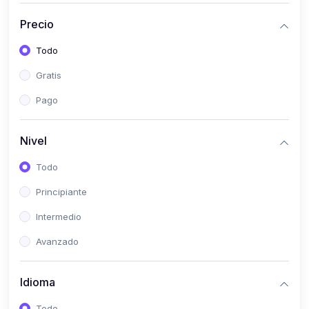
(0)
Historia
Precio
(0)
Arte y Música
Todo
(0)
Desarrollo Web
Gratis
(0)
Desarrollo Móvil
Pago
(0)
Lenguajes de Programación
(0)
Desarrollo de Videojuegos
Nivel
(0)
Edición, Diseño Gráfico e Ilustración
Todo
(0)
Informática
Principiante
(0)
Administración, Gestión Pública y Marketing
Intermedio
(0)
Arquitectura e Ingeniería Civil
Avanzado
(0)
Ingeniería de Sistemas
Idioma
(0)
Ingeniería de Software
(0)
Ciencia de Datos
Todo