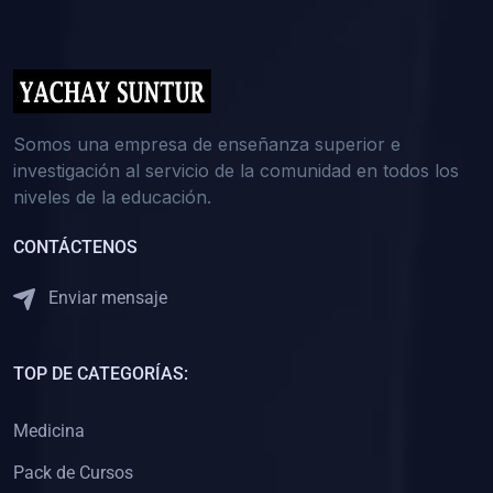
(0)
5. REFORZAMIENTO ACADÉMICO
(0)
Reforzamiento Personal
(0)
Reforzamiento Grupal
(0)
6. ASESORÍA
Somos una empresa de enseñanza superior e
investigación al servicio de la comunidad en todos los
(0)
Asesoría Educación Primaria
niveles de la educación.
(0)
Asesoría Educación Secundaria
CONTÁCTENOS
(0)
Asesoría Educación Preuniversitaria
(0)
Asesoría Educación Universitaria o Pregrado
Enviar mensaje
(0)
Asesoría Educación Postgrado
(0)
7. CAPACITACIÓN DOCENTE
TOP DE CATEGORÍAS:
(0)
Capacitación Docentes de Educación Primaria
Medicina
(0)
Capacitación Docentes de Educación Secundaria
Pack de Cursos
(0)
Capacitación Docentes de Preparación Preuniversitaria