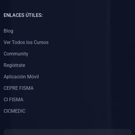
(0)
Capacitación Docentes Universitarios
ENLACES ÚTILES:
(0)
8. LIBROS
Blog
(0)
Libros de Matemáticas
Ver Todos los Cursos
(0)
Libros de Estadística
Community
(0)
Libros de Física
(0)
Libros de Química
Regístrate
(0)
Libros de Biología
Aplicación Móvil
(0)
Libros de Medicina
CEPRE FISMA
(0)
Libros de Economía
CI FISMA
(0)
Libros de Derecho
CICMEDIC
(0)
Libros de Historia
(0)
Libros de Arte y Música