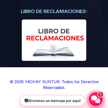
(0)
Libros de Inteligencia Artificial
(0)
Libros de Idiomas
LIBRO DE RECLAMACIONES:
(0)
9. BOLETINES
(0)
Boletines en Ciencias
(0)
Boletines en Ingenierías
(0)
Boletines en Humanidades
(0)
10. REVISTAS
(0)
Revistas en Ciencias
(0)
Revistas en Ingenierías
(0)
Revistas en Humanidades
© 2026 YACHAY SUNTUR. Todos los Derechos
Reservados.
(0)
11. SOFTWARE
1
(0)
Sistemas Operativos
💬
¡Envíanos un mensaje por aquí!
(0)
Aplicaciones