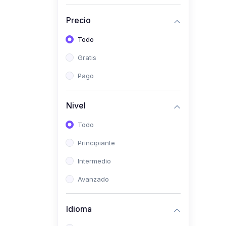
(0)
Historia
Precio
(0)
Arte y Música
Todo
(0)
Desarrollo Web
Gratis
(0)
Desarrollo Móvil
Pago
(0)
Lenguajes de
Programación
Nivel
(0)
Desarrollo de Videojuegos
Todo
(0)
Edición, Diseño Gráfico e
Principiante
Ilustración
(0)
Intermedio
Informática
(0)
Avanzado
Administración, Gestión
Pública y Marketing
Idioma
(0)
Arquitectura e Ingeniería
Civil