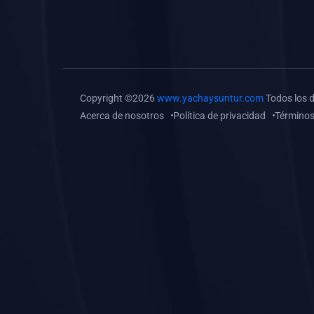
(0)
Tareas o trabajos de
investigación (
monografías, tesis, casos
clínicos, etc.)
(0)
Resolver tareas o
Copyright ©2026
www.yachaysuntur.com
Todos los 
preguntas, hacer trabajos
Acerca de nosotros
Política de privacidad
Términos
académicos o de
investigación (monografías
y otros)
(0)
5. REFORZAMIENTO
ACADÉMICO
(0)
Reforzamiento Personal
(0)
Reforzamiento Grupal
(0)
6. ASESORÍA
(0)
Asesoría Educación
Primaria