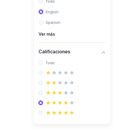
Todo
(0)
Ingeniería de Sistemas
English
(0)
Ingeniería de Software
Spanish
(0)
Ciencia de Datos
Ver más
(0)
Computación Científica
(0)
Ingeniería Mecatrónica
Calificaciones
(0)
Robótica
Todo
(0)
Inteligencia Artificial
(0)
Idiomas
(0)
Lenguaje
(0)
Literatura
(0)
Filosofía
(0)
Psicología