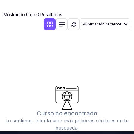
(0)
Clases en vivo por iniciarse
Mostrando 0 de 0 Resultados
(0)
Clases en vivo ya iniciadas
Publicación reciente
(0)
3. CONFERENCIAS
(0)
Conferencias por iniciar
(0)
Conferencias ya iniciadas
(0)
4. RESOLUCIÓN DE TAREAS, TRABAJOS Y PROBLEMAS
ACADÉMICOS
(0)
Banco de Preguntas
(0)
Exámenes
(0)
Tareas o trabajos de investigación ( monografías,
tesis, casos clínicos, etc.)
Curso no encontrado
(0)
Resolver tareas o preguntas, hacer trabajos
Lo sentimos, intenta usar más palabras similares en tu
académicos o de investigación (monografías y otros)
búsqueda.