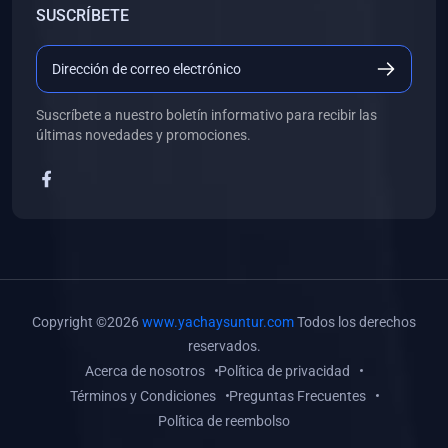
SUSCRÍBETE
(0)
Libros de Desarrollo Web y Móvil
(0)
Libros de Programación
(0)
Libros de Edición, Diseño Gráfico e Ilustración
Suscríbete a nuestro boletín informativo para recibir las
(0)
Libros de Informática
últimas novedades y promociones.
(0)
Libros de Administración, Gestión Pública y Marketing
(0)
Libros de Arquitectura e Ingeniería Civil
(0)
Libros de Ingeniería de Sistemas
(0)
Libros de Ingeniería de Software
(0)
Libros de Ciencia de Datos
Copyright ©2026
www.yachaysuntur.com
Todos los derechos
(0)
Libros de Computación Científica
reservados.
Acerca de nosotros
Política de privacidad
(0)
Libros de Mecatrónica
Términos y Condiciones
Preguntas Frecuentes
(0)
Libros de Robótica
Política de reembolso