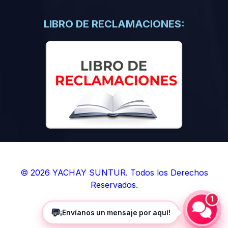
(0)
Libros de Inteligencia Artificial
(0)
Libros de Idiomas
LIBRO DE RECLAMACIONES:
(0)
9. BOLETINES
(0)
Boletines en Ciencias
(0)
Boletines en Ingenierías
(0)
Boletines en Humanidades
(0)
10. REVISTAS
(0)
Revistas en Ciencias
(0)
Revistas en Ingenierías
(0)
Revistas en Humanidades
© 2026 YACHAY SUNTUR. Todos los Derechos
Reservados.
(0)
11. SOFTWARE
1
(0)
Sistemas Operativos
💬
¡Envíanos un mensaje por aquí!
(0)
Aplicaciones