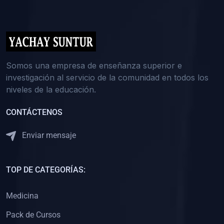
(0)
5. REFORZAMIENTO ACADÉMICO
(0)
Reforzamiento Personal
(0)
Reforzamiento Grupal
(0)
6. ASESORÍA
Somos una empresa de enseñanza superior e
investigación al servicio de la comunidad en todos los
(0)
Asesoría Educación Primaria
niveles de la educación.
(0)
Asesoría Educación Secundaria
CONTÁCTENOS
(0)
Asesoría Educación Preuniversitaria
(0)
Asesoría Educación Universitaria o Pregrado
Enviar mensaje
(0)
Asesoría Educación Postgrado
(0)
7. CAPACITACIÓN DOCENTE
TOP DE CATEGORÍAS:
(0)
Capacitación Docentes de Educación Primaria
Medicina
(0)
Capacitación Docentes de Educación Secundaria
Pack de Cursos
(0)
Capacitación Docentes de Preparación Preuniversitaria