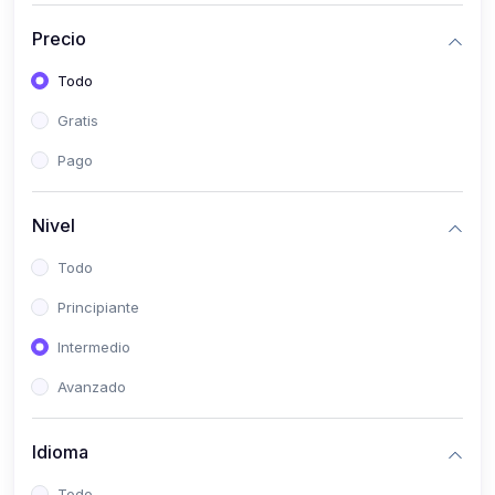
(0)
Historia
Precio
(0)
Arte y Música
Todo
(0)
Desarrollo Web
Gratis
(0)
Desarrollo Móvil
Pago
(0)
Lenguajes de Programación
(0)
Desarrollo de Videojuegos
Nivel
(0)
Edición, Diseño Gráfico e Ilustración
Todo
(0)
Informática
Principiante
(0)
Administración, Gestión Pública y Marketing
Intermedio
(0)
Arquitectura e Ingeniería Civil
Avanzado
(0)
Ingeniería de Sistemas
Idioma
(0)
Ingeniería de Software
(0)
Ciencia de Datos
Todo