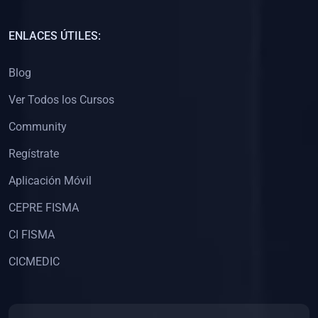
(0)
Capacitación Docentes Universitarios
ENLACES ÚTILES:
(0)
8. LIBROS
Blog
(0)
Libros de Matemáticas
Ver Todos los Cursos
(0)
Libros de Estadística
Community
(0)
Libros de Física
(0)
Libros de Química
Regístrate
(0)
Libros de Biología
Aplicación Móvil
(0)
Libros de Medicina
CEPRE FISMA
(0)
Libros de Economía
CI FISMA
(0)
Libros de Derecho
CICMEDIC
(0)
Libros de Historia
(0)
Libros de Arte y Música