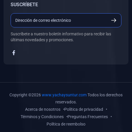
SUSCRÍBETE
(0)
Libros de Desarrollo Web y Móvil
(0)
Libros de Programación
(0)
Libros de Edición, Diseño Gráfico e Ilustración
Suscríbete a nuestro boletín informativo para recibir las
(0)
Libros de Informática
últimas novedades y promociones.
(0)
Libros de Administración, Gestión Pública y Marketing
(0)
Libros de Arquitectura e Ingeniería Civil
(0)
Libros de Ingeniería de Sistemas
(0)
Libros de Ingeniería de Software
(0)
Libros de Ciencia de Datos
Copyright ©2026
www.yachaysuntur.com
Todos los derechos
(0)
Libros de Computación Científica
reservados.
Acerca de nosotros
Política de privacidad
(0)
Libros de Mecatrónica
Términos y Condiciones
Preguntas Frecuentes
(0)
Libros de Robótica
Política de reembolso