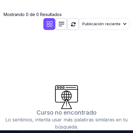
(0)
Clases en vivo por iniciarse
Mostrando 0 de 0 Resultados
(0)
Clases en vivo ya iniciadas
Publicación reciente
(0)
3. CONFERENCIAS
(0)
Conferencias por iniciar
(0)
Conferencias ya iniciadas
(0)
4. RESOLUCIÓN DE TAREAS, TRABAJOS Y PROBLEMAS
ACADÉMICOS
(0)
Banco de Preguntas
(0)
Exámenes
(0)
Tareas o trabajos de investigación ( monografías,
tesis, casos clínicos, etc.)
Curso no encontrado
(0)
Resolver tareas o preguntas, hacer trabajos
Lo sentimos, intenta usar más palabras similares en tu
académicos o de investigación (monografías y otros)
búsqueda.