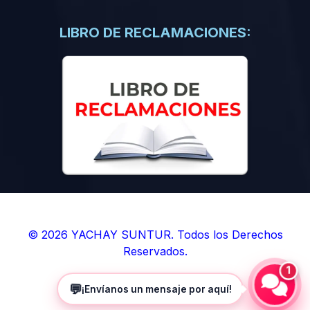
(0)
Libros de Inteligencia Artificial
(0)
Libros de Idiomas
LIBRO DE RECLAMACIONES:
(0)
9. BOLETINES
(0)
Boletines en Ciencias
(0)
Boletines en Ingenierías
(0)
Boletines en Humanidades
(0)
10. REVISTAS
(0)
Revistas en Ciencias
(0)
Revistas en Ingenierías
(0)
Revistas en Humanidades
© 2026 YACHAY SUNTUR. Todos los Derechos
Reservados.
(0)
11. SOFTWARE
1
(0)
Sistemas Operativos
💬
¡Envíanos un mensaje por aquí!
(0)
Aplicaciones