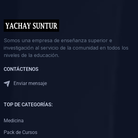
(0)
5. REFORZAMIENTO ACADÉMICO
(0)
Reforzamiento Personal
(0)
Reforzamiento Grupal
(0)
6. ASESORÍA
Somos una empresa de enseñanza superior e
investigación al servicio de la comunidad en todos los
(0)
Asesoría Educación Primaria
niveles de la educación.
(0)
Asesoría Educación Secundaria
CONTÁCTENOS
(0)
Asesoría Educación Preuniversitaria
(0)
Asesoría Educación Universitaria o Pregrado
Enviar mensaje
(0)
Asesoría Educación Postgrado
(0)
7. CAPACITACIÓN DOCENTE
TOP DE CATEGORÍAS:
(0)
Capacitación Docentes de Educación Primaria
Medicina
(0)
Capacitación Docentes de Educación Secundaria
Pack de Cursos
(0)
Capacitación Docentes de Preparación Preuniversitaria