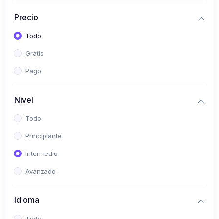
(0)
Historia
Precio
(0)
Arte y Música
Todo
(0)
Desarrollo Web
Gratis
(0)
Desarrollo Móvil
Pago
(0)
Lenguajes de Programación
(0)
Desarrollo de Videojuegos
Nivel
(0)
Edición, Diseño Gráfico e Ilustración
Todo
(0)
Informática
Principiante
(0)
Administración, Gestión Pública y Marketing
Intermedio
(0)
Arquitectura e Ingeniería Civil
Avanzado
(0)
Ingeniería de Sistemas
Idioma
(0)
Ingeniería de Software
(0)
Ciencia de Datos
Todo