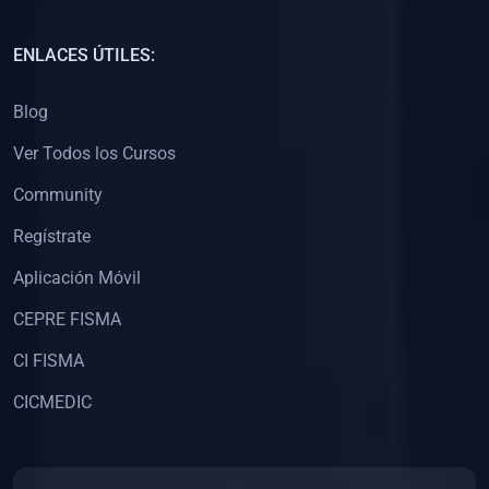
(0)
Capacitación Docentes Universitarios
ENLACES ÚTILES:
(0)
8. LIBROS
Blog
(0)
Libros de Matemáticas
Ver Todos los Cursos
(0)
Libros de Estadística
Community
(0)
Libros de Física
(0)
Libros de Química
Regístrate
(0)
Libros de Biología
Aplicación Móvil
(0)
Libros de Medicina
CEPRE FISMA
(0)
Libros de Economía
CI FISMA
(0)
Libros de Derecho
CICMEDIC
(0)
Libros de Historia
(0)
Libros de Arte y Música