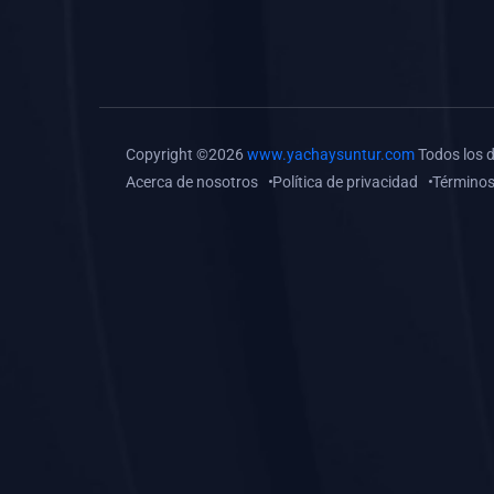
(0)
Tareas o trabajos de
investigación (
monografías, tesis, casos
clínicos, etc.)
(0)
Resolver tareas o
Copyright ©2026
www.yachaysuntur.com
Todos los 
preguntas, hacer trabajos
Acerca de nosotros
Política de privacidad
Términos
académicos o de
investigación (monografías
y otros)
(0)
5. REFORZAMIENTO
ACADÉMICO
(0)
Reforzamiento Personal
(0)
Reforzamiento Grupal
(0)
6. ASESORÍA
(0)
Asesoría Educación
Primaria