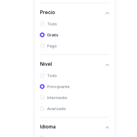
(0)
Historia
Precio
(0)
Arte y Música
Todo
(0)
Desarrollo Web
Gratis
(0)
Desarrollo Móvil
Pago
(0)
Lenguajes de
Programación
Nivel
(0)
Desarrollo de Videojuegos
Todo
(0)
Edición, Diseño Gráfico e
Principiante
Ilustración
(0)
Intermedio
Informática
(0)
Avanzado
Administración, Gestión
Pública y Marketing
Idioma
(0)
Arquitectura e Ingeniería
Civil