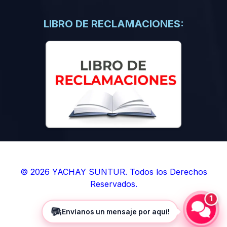
(0)
Libros de Inteligencia Artificial
(0)
Libros de Idiomas
LIBRO DE RECLAMACIONES:
(0)
9. BOLETINES
(0)
Boletines en Ciencias
(0)
Boletines en Ingenierías
(0)
Boletines en Humanidades
(0)
10. REVISTAS
(0)
Revistas en Ciencias
(0)
Revistas en Ingenierías
(0)
Revistas en Humanidades
© 2026 YACHAY SUNTUR. Todos los Derechos
Reservados.
(0)
11. SOFTWARE
1
(0)
Sistemas Operativos
💬
¡Envíanos un mensaje por aquí!
(0)
Aplicaciones