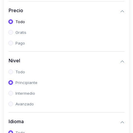
(0)
Historia
Precio
(0)
Arte y Música
Todo
(0)
Desarrollo Web
Gratis
(0)
Desarrollo Móvil
Pago
(0)
Lenguajes de Programación
(0)
Desarrollo de Videojuegos
Nivel
(0)
Edición, Diseño Gráfico e Ilustración
Todo
(0)
Informática
Principiante
(0)
Administración, Gestión Pública y Marketing
Intermedio
(0)
Arquitectura e Ingeniería Civil
Avanzado
(0)
Ingeniería de Sistemas
Idioma
(0)
Ingeniería de Software
(0)
Ciencia de Datos
Todo