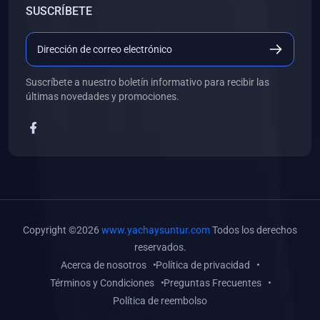
SUSCRÍBETE
(0)
Libros de Desarrollo Web y Móvil
(0)
Libros de Programación
(0)
Libros de Edición, Diseño Gráfico e Ilustración
Suscríbete a nuestro boletín informativo para recibir las
(0)
Libros de Informática
últimas novedades y promociones.
(0)
Libros de Administración, Gestión Pública y Marketing
(0)
Libros de Arquitectura e Ingeniería Civil
(0)
Libros de Ingeniería de Sistemas
(0)
Libros de Ingeniería de Software
(0)
Libros de Ciencia de Datos
Copyright ©2026
www.yachaysuntur.com
Todos los derechos
(0)
Libros de Computación Científica
reservados.
Acerca de nosotros
Política de privacidad
(0)
Libros de Mecatrónica
Términos y Condiciones
Preguntas Frecuentes
(0)
Libros de Robótica
Política de reembolso