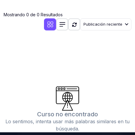
(0)
Clases en vivo por iniciarse
Mostrando 0 de 0 Resultados
(0)
Clases en vivo ya iniciadas
Publicación reciente
(0)
3. CONFERENCIAS
(0)
Conferencias por iniciar
(0)
Conferencias ya iniciadas
(0)
4. RESOLUCIÓN DE TAREAS, TRABAJOS Y PROBLEMAS
ACADÉMICOS
(0)
Banco de Preguntas
(0)
Exámenes
(0)
Tareas o trabajos de investigación ( monografías,
tesis, casos clínicos, etc.)
Curso no encontrado
(0)
Resolver tareas o preguntas, hacer trabajos
Lo sentimos, intenta usar más palabras similares en tu
académicos o de investigación (monografías y otros)
búsqueda.