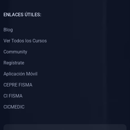
(0)
Capacitación Docentes Universitarios
ENLACES ÚTILES:
(0)
8. LIBROS
Blog
(0)
Libros de Matemáticas
Ver Todos los Cursos
(0)
Libros de Estadística
Community
(0)
Libros de Física
(0)
Libros de Química
Regístrate
(0)
Libros de Biología
Aplicación Móvil
(0)
Libros de Medicina
CEPRE FISMA
(0)
Libros de Economía
CI FISMA
(0)
Libros de Derecho
CICMEDIC
(0)
Libros de Historia
(0)
Libros de Arte y Música