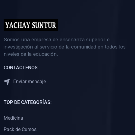
(0)
5. REFORZAMIENTO ACADÉMICO
(0)
Reforzamiento Personal
(0)
Reforzamiento Grupal
(0)
6. ASESORÍA
Somos una empresa de enseñanza superior e
investigación al servicio de la comunidad en todos los
(0)
Asesoría Educación Primaria
niveles de la educación.
(0)
Asesoría Educación Secundaria
CONTÁCTENOS
(0)
Asesoría Educación Preuniversitaria
(0)
Asesoría Educación Universitaria o Pregrado
Enviar mensaje
(0)
Asesoría Educación Postgrado
(0)
7. CAPACITACIÓN DOCENTE
TOP DE CATEGORÍAS:
(0)
Capacitación Docentes de Educación Primaria
Medicina
(0)
Capacitación Docentes de Educación Secundaria
Pack de Cursos
(0)
Capacitación Docentes de Preparación Preuniversitaria