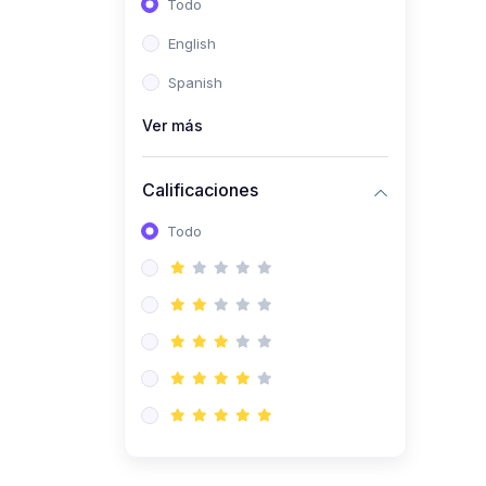
Todo
(0)
Ingeniería de Sistemas
English
(0)
Ingeniería de Software
Spanish
(0)
Ciencia de Datos
Ver más
(0)
Computación Científica
(0)
Ingeniería Mecatrónica
Calificaciones
(0)
Robótica
Todo
(0)
Inteligencia Artificial
(0)
Idiomas
(0)
Lenguaje
(0)
Literatura
(0)
Filosofía
(0)
Psicología