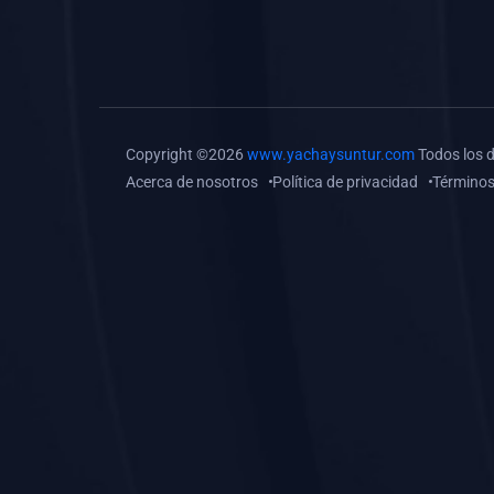
(0)
Tareas o trabajos de
investigación (
monografías, tesis, casos
clínicos, etc.)
(0)
Resolver tareas o
Copyright ©2026
www.yachaysuntur.com
Todos los 
preguntas, hacer trabajos
Acerca de nosotros
Política de privacidad
Términos
académicos o de
investigación (monografías
y otros)
(0)
5. REFORZAMIENTO
ACADÉMICO
(0)
Reforzamiento Personal
(0)
Reforzamiento Grupal
(0)
6. ASESORÍA
(0)
Asesoría Educación
Primaria