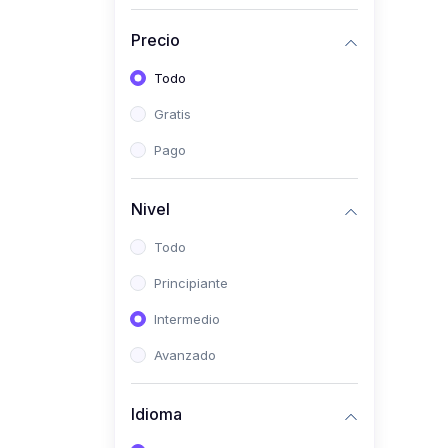
(0)
Historia
Precio
(0)
Arte y Música
Todo
(0)
Desarrollo Web
Gratis
(0)
Desarrollo Móvil
Pago
(0)
Lenguajes de
Programación
Nivel
(0)
Desarrollo de Videojuegos
Todo
(0)
Edición, Diseño Gráfico e
Principiante
Ilustración
(0)
Intermedio
Informática
(0)
Avanzado
Administración, Gestión
Pública y Marketing
Idioma
(0)
Arquitectura e Ingeniería
Civil