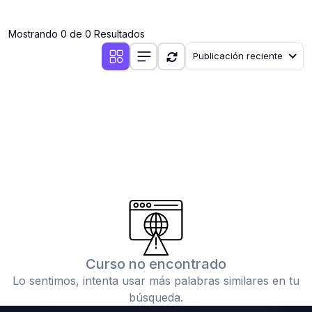
(0)
Clases en vivo por iniciarse
Mostrando 0 de 0 Resultados
(0)
Clases en vivo ya iniciadas
Publicación reciente
(0)
3. CONFERENCIAS
(0)
Conferencias por iniciar
(0)
Conferencias ya iniciadas
(0)
4. RESOLUCIÓN DE TAREAS, TRABAJOS Y PROBLEMAS
ACADÉMICOS
(0)
Banco de Preguntas
(0)
Exámenes
(0)
Tareas o trabajos de investigación ( monografías,
tesis, casos clínicos, etc.)
Curso no encontrado
(0)
Resolver tareas o preguntas, hacer trabajos
Lo sentimos, intenta usar más palabras similares en tu
académicos o de investigación (monografías y otros)
búsqueda.