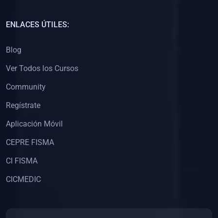
(0)
Capacitación Docentes Universitarios
ENLACES ÚTILES:
(0)
8. LIBROS
Blog
(0)
Libros de Matemáticas
Ver Todos los Cursos
(0)
Libros de Estadística
Community
(0)
Libros de Física
(0)
Libros de Química
Regístrate
(0)
Libros de Biología
Aplicación Móvil
(0)
Libros de Medicina
CEPRE FISMA
(0)
Libros de Economía
CI FISMA
(0)
Libros de Derecho
CICMEDIC
(0)
Libros de Historia
(0)
Libros de Arte y Música