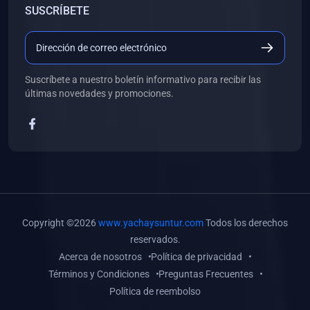
SUSCRÍBETE
(0)
Libros de Desarrollo Web y Móvil
(0)
Libros de Programación
(0)
Libros de Edición, Diseño Gráfico e Ilustración
Suscríbete a nuestro boletín informativo para recibir las
(0)
Libros de Informática
últimas novedades y promociones.
(0)
Libros de Administración, Gestión Pública y Marketing
(0)
Libros de Arquitectura e Ingeniería Civil
(0)
Libros de Ingeniería de Sistemas
(0)
Libros de Ingeniería de Software
(0)
Libros de Ciencia de Datos
Copyright ©2026
www.yachaysuntur.com
Todos los derechos
(0)
Libros de Computación Científica
reservados.
Acerca de nosotros
Política de privacidad
(0)
Libros de Mecatrónica
Términos y Condiciones
Preguntas Frecuentes
(0)
Libros de Robótica
Política de reembolso