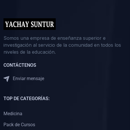
(0)
5. REFORZAMIENTO ACADÉMICO
(0)
Reforzamiento Personal
(0)
Reforzamiento Grupal
(0)
6. ASESORÍA
Somos una empresa de enseñanza superior e
investigación al servicio de la comunidad en todos los
(0)
Asesoría Educación Primaria
niveles de la educación.
(0)
Asesoría Educación Secundaria
CONTÁCTENOS
(0)
Asesoría Educación Preuniversitaria
(0)
Asesoría Educación Universitaria o Pregrado
Enviar mensaje
(0)
Asesoría Educación Postgrado
(0)
7. CAPACITACIÓN DOCENTE
TOP DE CATEGORÍAS:
(0)
Capacitación Docentes de Educación Primaria
Medicina
(0)
Capacitación Docentes de Educación Secundaria
Pack de Cursos
(0)
Capacitación Docentes de Preparación Preuniversitaria