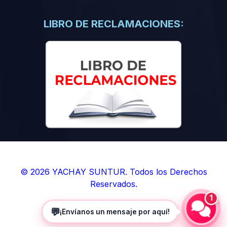
(0)
Libros de Inteligencia Artificial
(0)
Libros de Idiomas
LIBRO DE RECLAMACIONES:
(0)
9. BOLETINES
(0)
Boletines en Ciencias
(0)
Boletines en Ingenierías
(0)
Boletines en Humanidades
(0)
10. REVISTAS
(0)
Revistas en Ciencias
(0)
Revistas en Ingenierías
(0)
Revistas en Humanidades
© 2026 YACHAY SUNTUR. Todos los Derechos
Reservados.
(0)
11. SOFTWARE
1
(0)
Sistemas Operativos
💬
¡Envíanos un mensaje por aquí!
(0)
Aplicaciones