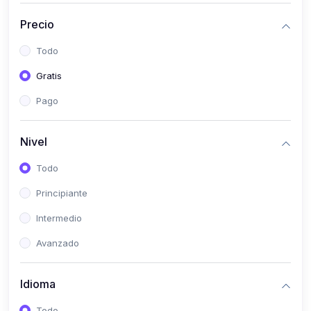
(0)
Historia
Precio
(0)
Arte y Música
Todo
(0)
Desarrollo Web
Gratis
(0)
Desarrollo Móvil
Pago
(0)
Lenguajes de Programación
(0)
Desarrollo de Videojuegos
Nivel
(0)
Edición, Diseño Gráfico e Ilustración
Todo
(0)
Informática
Principiante
(0)
Administración, Gestión Pública y Marketing
Intermedio
(0)
Arquitectura e Ingeniería Civil
Avanzado
(0)
Ingeniería de Sistemas
Idioma
(0)
Ingeniería de Software
(0)
Ciencia de Datos
Todo