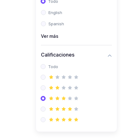
Todo
(0)
Ingeniería de Sistemas
English
(0)
Ingeniería de Software
Spanish
(0)
Ciencia de Datos
Ver más
(0)
Computación Científica
(0)
Ingeniería Mecatrónica
Calificaciones
(0)
Robótica
Todo
(0)
Inteligencia Artificial
(0)
Idiomas
(0)
Lenguaje
(0)
Literatura
(0)
Filosofía
(0)
Psicología