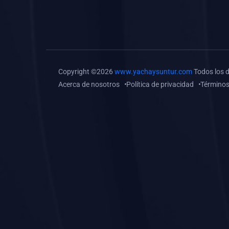
(0)
Tareas o trabajos de
investigación (
monografías, tesis, casos
clínicos, etc.)
(0)
Resolver tareas o
Copyright ©2026
www.yachaysuntur.com
Todos los 
preguntas, hacer trabajos
Acerca de nosotros
Política de privacidad
Términos
académicos o de
investigación (monografías
y otros)
(0)
5. REFORZAMIENTO
ACADÉMICO
(0)
Reforzamiento Personal
(0)
Reforzamiento Grupal
(0)
6. ASESORÍA
(0)
Asesoría Educación
Primaria