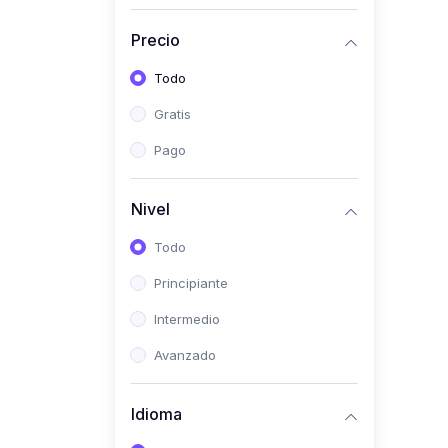
(0)
Historia
Precio
(0)
Arte y Música
Todo
(0)
Desarrollo Web
Gratis
(0)
Desarrollo Móvil
Pago
(0)
Lenguajes de
Programación
Nivel
(0)
Desarrollo de Videojuegos
Todo
(0)
Edición, Diseño Gráfico e
Principiante
Ilustración
(0)
Intermedio
Informática
(0)
Avanzado
Administración, Gestión
Pública y Marketing
Idioma
(0)
Arquitectura e Ingeniería
Civil