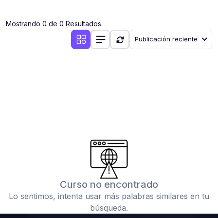
(0)
Clases en vivo por iniciarse
Mostrando 0 de 0 Resultados
(0)
Clases en vivo ya iniciadas
Publicación reciente
(0)
3. CONFERENCIAS
(0)
Conferencias por iniciar
(0)
Conferencias ya iniciadas
(0)
4. RESOLUCIÓN DE TAREAS, TRABAJOS Y PROBLEMAS
ACADÉMICOS
(0)
Banco de Preguntas
(0)
Exámenes
(0)
Tareas o trabajos de investigación ( monografías,
tesis, casos clínicos, etc.)
Curso no encontrado
(0)
Resolver tareas o preguntas, hacer trabajos
Lo sentimos, intenta usar más palabras similares en tu
académicos o de investigación (monografías y otros)
búsqueda.