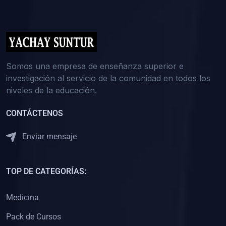
(0)
5. REFORZAMIENTO ACADÉMICO
(0)
Reforzamiento Personal
(0)
Reforzamiento Grupal
(0)
6. ASESORÍA
Somos una empresa de enseñanza superior e
investigación al servicio de la comunidad en todos los
(0)
Asesoría Educación Primaria
niveles de la educación.
(0)
Asesoría Educación Secundaria
CONTÁCTENOS
(0)
Asesoría Educación Preuniversitaria
(0)
Asesoría Educación Universitaria o Pregrado
Enviar mensaje
(0)
Asesoría Educación Postgrado
(0)
7. CAPACITACIÓN DOCENTE
TOP DE CATEGORÍAS:
(0)
Capacitación Docentes de Educación Primaria
Medicina
(0)
Capacitación Docentes de Educación Secundaria
Pack de Cursos
(0)
Capacitación Docentes de Preparación Preuniversitaria