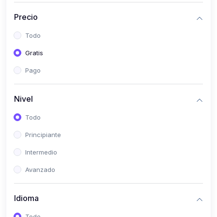
(0)
Historia
Precio
(0)
Arte y Música
Todo
(0)
Desarrollo Web
Gratis
(0)
Desarrollo Móvil
Pago
(0)
Lenguajes de Programación
(0)
Desarrollo de Videojuegos
Nivel
(0)
Edición, Diseño Gráfico e Ilustración
Todo
(0)
Informática
Principiante
(0)
Administración, Gestión Pública y Marketing
Intermedio
(0)
Arquitectura e Ingeniería Civil
Avanzado
(0)
Ingeniería de Sistemas
Idioma
(0)
Ingeniería de Software
(0)
Ciencia de Datos
Todo