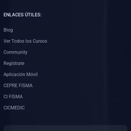
(0)
Capacitación Docentes Universitarios
ENLACES ÚTILES:
(0)
8. LIBROS
Blog
(0)
Libros de Matemáticas
Ver Todos los Cursos
(0)
Libros de Estadística
Community
(0)
Libros de Física
(0)
Libros de Química
Regístrate
(0)
Libros de Biología
Aplicación Móvil
(0)
Libros de Medicina
CEPRE FISMA
(0)
Libros de Economía
CI FISMA
(0)
Libros de Derecho
CICMEDIC
(0)
Libros de Historia
(0)
Libros de Arte y Música