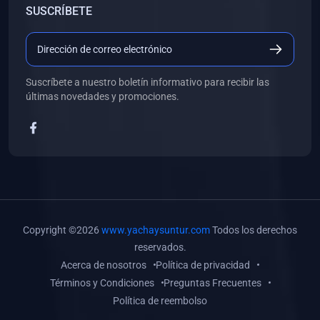
SUSCRÍBETE
(0)
Libros de Desarrollo Web y Móvil
(0)
Libros de Programación
(0)
Libros de Edición, Diseño Gráfico e Ilustración
Suscríbete a nuestro boletín informativo para recibir las
(0)
Libros de Informática
últimas novedades y promociones.
(0)
Libros de Administración, Gestión Pública y Marketing
(0)
Libros de Arquitectura e Ingeniería Civil
(0)
Libros de Ingeniería de Sistemas
(0)
Libros de Ingeniería de Software
(0)
Libros de Ciencia de Datos
Copyright ©2026
www.yachaysuntur.com
Todos los derechos
(0)
Libros de Computación Científica
reservados.
Acerca de nosotros
Política de privacidad
(0)
Libros de Mecatrónica
Términos y Condiciones
Preguntas Frecuentes
(0)
Libros de Robótica
Política de reembolso