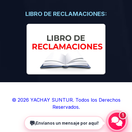
(0)
Libros de Inteligencia Artificial
(0)
Libros de Idiomas
LIBRO DE RECLAMACIONES:
(0)
9. BOLETINES
(0)
Boletines en Ciencias
(0)
Boletines en Ingenierías
(0)
Boletines en Humanidades
(0)
10. REVISTAS
(0)
Revistas en Ciencias
(0)
Revistas en Ingenierías
(0)
Revistas en Humanidades
© 2026 YACHAY SUNTUR. Todos los Derechos
Reservados.
(0)
11. SOFTWARE
1
(0)
Sistemas Operativos
💬
¡Envíanos un mensaje por aquí!
(0)
Aplicaciones