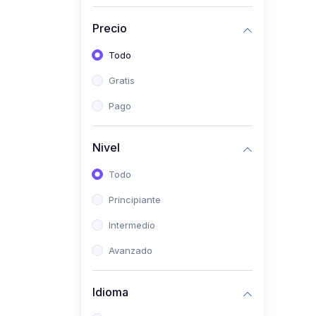
(0)
Historia
Precio
(0)
Arte y Música
Todo
(0)
Desarrollo Web
Gratis
(0)
Desarrollo Móvil
Pago
(0)
Lenguajes de
Programación
Nivel
(0)
Desarrollo de Videojuegos
Todo
(0)
Edición, Diseño Gráfico e
Principiante
Ilustración
(0)
Intermedio
Informática
(0)
Avanzado
Administración, Gestión
Pública y Marketing
Idioma
(0)
Arquitectura e Ingeniería
Civil