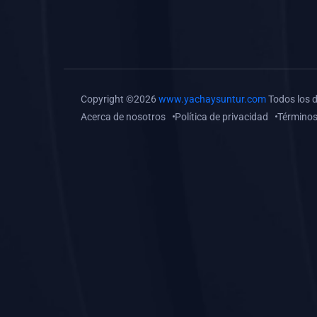
(0)
Tareas o trabajos de
investigación (
monografías, tesis, casos
clínicos, etc.)
(0)
Resolver tareas o
Copyright ©2026
www.yachaysuntur.com
Todos los 
preguntas, hacer trabajos
Acerca de nosotros
Política de privacidad
Términos
académicos o de
investigación (monografías
y otros)
(0)
5. REFORZAMIENTO
ACADÉMICO
(0)
Reforzamiento Personal
(0)
Reforzamiento Grupal
(0)
6. ASESORÍA
(0)
Asesoría Educación
Primaria