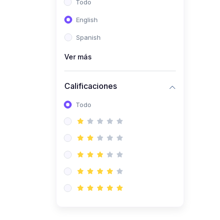
Todo
(0)
Ingeniería de Sistemas
English
(0)
Ingeniería de Software
Spanish
(0)
Ciencia de Datos
Ver más
(0)
Computación Científica
(0)
Ingeniería Mecatrónica
Calificaciones
(0)
Robótica
Todo
(0)
Inteligencia Artificial
(0)
Idiomas
(0)
Lenguaje
(0)
Literatura
(0)
Filosofía
(0)
Psicología