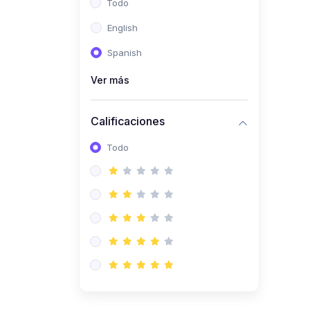
Todo
(0)
Ingeniería de Sistemas
English
(0)
Ingeniería de Software
Spanish
(0)
Ciencia de Datos
Ver más
(0)
Computación Científica
(0)
Ingeniería Mecatrónica
Calificaciones
(0)
Robótica
Todo
(0)
Inteligencia Artificial
(0)
Idiomas
(0)
Lenguaje
(0)
Literatura
(0)
Filosofía
(0)
Psicología