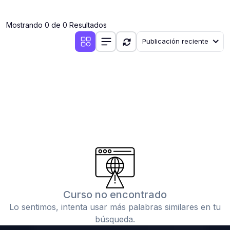
(0)
Clases en vivo por iniciarse
Mostrando 0 de 0 Resultados
(0)
Clases en vivo ya iniciadas
Publicación reciente
(0)
3. CONFERENCIAS
(0)
Conferencias por iniciar
(0)
Conferencias ya iniciadas
(0)
4. RESOLUCIÓN DE TAREAS, TRABAJOS Y PROBLEMAS
ACADÉMICOS
(0)
Banco de Preguntas
(0)
Exámenes
(0)
Tareas o trabajos de investigación ( monografías,
tesis, casos clínicos, etc.)
Curso no encontrado
(0)
Resolver tareas o preguntas, hacer trabajos
Lo sentimos, intenta usar más palabras similares en tu
académicos o de investigación (monografías y otros)
búsqueda.