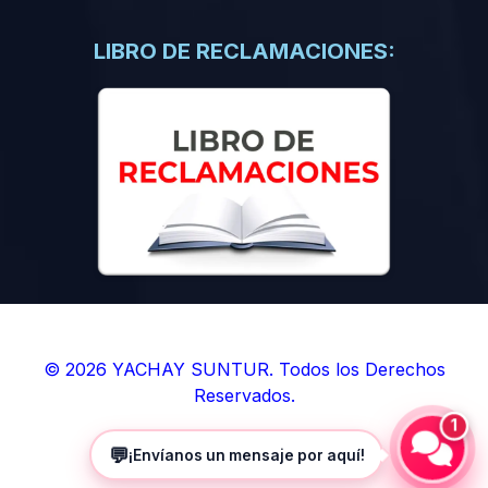
(0)
Libros de Inteligencia Artificial
(0)
Libros de Idiomas
LIBRO DE RECLAMACIONES:
(0)
9. BOLETINES
(0)
Boletines en Ciencias
(0)
Boletines en Ingenierías
(0)
Boletines en Humanidades
(0)
10. REVISTAS
(0)
Revistas en Ciencias
(0)
Revistas en Ingenierías
(0)
Revistas en Humanidades
© 2026 YACHAY SUNTUR. Todos los Derechos
Reservados.
(0)
11. SOFTWARE
1
(0)
Sistemas Operativos
💬
¡Envíanos un mensaje por aquí!
(0)
Aplicaciones