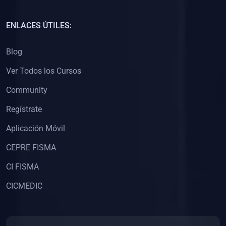
(0)
Capacitación Docentes Universitarios
ENLACES ÚTILES:
(0)
8. LIBROS
Blog
(0)
Libros de Matemáticas
Ver Todos los Cursos
(0)
Libros de Estadística
Community
(0)
Libros de Física
(0)
Libros de Química
Regístrate
(0)
Libros de Biología
Aplicación Móvil
(0)
Libros de Medicina
CEPRE FISMA
(0)
Libros de Economía
CI FISMA
(0)
Libros de Derecho
CICMEDIC
(0)
Libros de Historia
(0)
Libros de Arte y Música