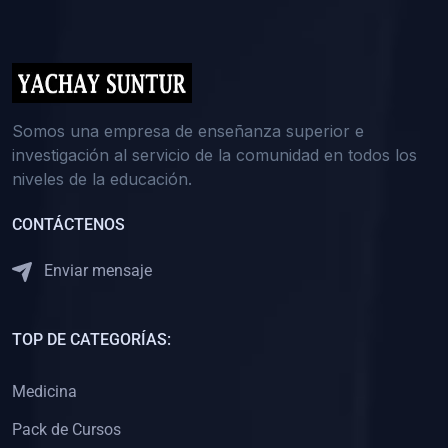
(0)
5. REFORZAMIENTO ACADÉMICO
(0)
Reforzamiento Personal
(0)
Reforzamiento Grupal
(0)
6. ASESORÍA
Somos una empresa de enseñanza superior e
investigación al servicio de la comunidad en todos los
(0)
Asesoría Educación Primaria
niveles de la educación.
(0)
Asesoría Educación Secundaria
CONTÁCTENOS
(0)
Asesoría Educación Preuniversitaria
(0)
Asesoría Educación Universitaria o Pregrado
Enviar mensaje
(0)
Asesoría Educación Postgrado
(0)
7. CAPACITACIÓN DOCENTE
TOP DE CATEGORÍAS:
(0)
Capacitación Docentes de Educación Primaria
Medicina
(0)
Capacitación Docentes de Educación Secundaria
Pack de Cursos
(0)
Capacitación Docentes de Preparación Preuniversitaria