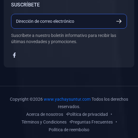
SUSCRÍBETE
(0)
Libros de Desarrollo Web y Móvil
(0)
Libros de Programación
(0)
Libros de Edición, Diseño Gráfico e Ilustración
Suscríbete a nuestro boletín informativo para recibir las
(0)
Libros de Informática
últimas novedades y promociones.
(0)
Libros de Administración, Gestión Pública y Marketing
(0)
Libros de Arquitectura e Ingeniería Civil
(0)
Libros de Ingeniería de Sistemas
(0)
Libros de Ingeniería de Software
(0)
Libros de Ciencia de Datos
Copyright ©2026
www.yachaysuntur.com
Todos los derechos
(0)
Libros de Computación Científica
reservados.
Acerca de nosotros
Política de privacidad
(0)
Libros de Mecatrónica
Términos y Condiciones
Preguntas Frecuentes
(0)
Libros de Robótica
Política de reembolso