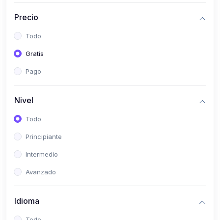
(0)
Historia
Precio
(0)
Arte y Música
Todo
(0)
Desarrollo Web
Gratis
(0)
Desarrollo Móvil
Pago
(0)
Lenguajes de Programación
(0)
Desarrollo de Videojuegos
Nivel
(0)
Edición, Diseño Gráfico e Ilustración
Todo
(0)
Informática
Principiante
(0)
Administración, Gestión Pública y Marketing
Intermedio
(0)
Arquitectura e Ingeniería Civil
Avanzado
(0)
Ingeniería de Sistemas
Idioma
(0)
Ingeniería de Software
(0)
Ciencia de Datos
Todo