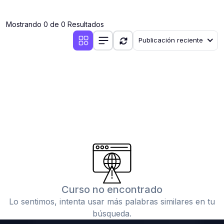
(0)
Clases en vivo por iniciarse
Mostrando 0 de 0 Resultados
(0)
Clases en vivo ya iniciadas
Publicación reciente
(0)
3. CONFERENCIAS
(0)
Conferencias por iniciar
(0)
Conferencias ya iniciadas
(0)
4. RESOLUCIÓN DE TAREAS, TRABAJOS Y PROBLEMAS
ACADÉMICOS
(0)
Banco de Preguntas
(0)
Exámenes
(0)
Tareas o trabajos de investigación ( monografías,
tesis, casos clínicos, etc.)
Curso no encontrado
(0)
Resolver tareas o preguntas, hacer trabajos
Lo sentimos, intenta usar más palabras similares en tu
académicos o de investigación (monografías y otros)
búsqueda.