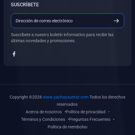
SUSCRÍBETE
(0)
Libros de Desarrollo Web y Móvil
(0)
Libros de Programación
(0)
Libros de Edición, Diseño Gráfico e Ilustración
Suscríbete a nuestro boletín informativo para recibir las
(0)
Libros de Informática
últimas novedades y promociones.
(0)
Libros de Administración, Gestión Pública y Marketing
(0)
Libros de Arquitectura e Ingeniería Civil
(0)
Libros de Ingeniería de Sistemas
(0)
Libros de Ingeniería de Software
(0)
Libros de Ciencia de Datos
Copyright ©2026
www.yachaysuntur.com
Todos los derechos
(0)
Libros de Computación Científica
reservados.
Acerca de nosotros
Política de privacidad
(0)
Libros de Mecatrónica
Términos y Condiciones
Preguntas Frecuentes
(0)
Libros de Robótica
Política de reembolso