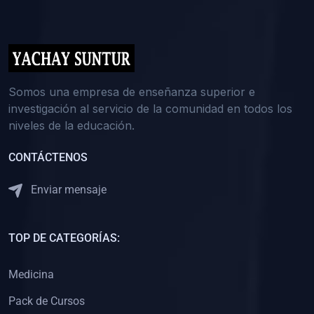
(0)
5. REFORZAMIENTO ACADÉMICO
(0)
Reforzamiento Personal
(0)
Reforzamiento Grupal
(0)
6. ASESORÍA
Somos una empresa de enseñanza superior e
investigación al servicio de la comunidad en todos los
(0)
Asesoría Educación Primaria
niveles de la educación.
(0)
Asesoría Educación Secundaria
CONTÁCTENOS
(0)
Asesoría Educación Preuniversitaria
(0)
Asesoría Educación Universitaria o Pregrado
Enviar mensaje
(0)
Asesoría Educación Postgrado
(0)
7. CAPACITACIÓN DOCENTE
TOP DE CATEGORÍAS:
(0)
Capacitación Docentes de Educación Primaria
Medicina
(0)
Capacitación Docentes de Educación Secundaria
Pack de Cursos
(0)
Capacitación Docentes de Preparación Preuniversitaria