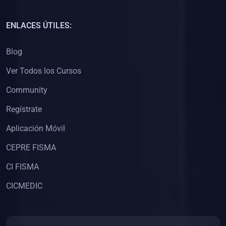
(0)
Capacitación Docentes Universitarios
ENLACES ÚTILES:
(0)
8. LIBROS
Blog
(0)
Libros de Matemáticas
Ver Todos los Cursos
(0)
Libros de Estadística
Community
(0)
Libros de Física
(0)
Libros de Química
Regístrate
(0)
Libros de Biología
Aplicación Móvil
(0)
Libros de Medicina
CEPRE FISMA
(0)
Libros de Economía
CI FISMA
(0)
Libros de Derecho
CICMEDIC
(0)
Libros de Historia
(0)
Libros de Arte y Música