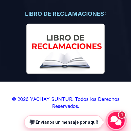
(0)
Libros de Inteligencia Artificial
(0)
Libros de Idiomas
LIBRO DE RECLAMACIONES:
(0)
9. BOLETINES
(0)
Boletines en Ciencias
(0)
Boletines en Ingenierías
(0)
Boletines en Humanidades
(0)
10. REVISTAS
(0)
Revistas en Ciencias
(0)
Revistas en Ingenierías
(0)
Revistas en Humanidades
© 2026 YACHAY SUNTUR. Todos los Derechos
Reservados.
(0)
11. SOFTWARE
1
(0)
Sistemas Operativos
💬
¡Envíanos un mensaje por aquí!
(0)
Aplicaciones