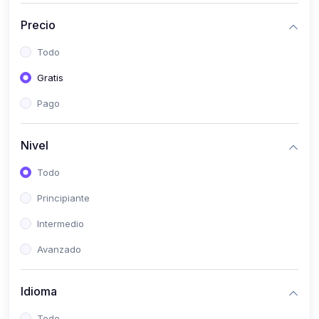
(0)
Historia
Precio
(0)
Arte y Música
Todo
(0)
Desarrollo Web
Gratis
(0)
Desarrollo Móvil
Pago
(0)
Lenguajes de Programación
(0)
Desarrollo de Videojuegos
Nivel
(0)
Edición, Diseño Gráfico e Ilustración
Todo
(0)
Informática
Principiante
(0)
Administración, Gestión Pública y Marketing
Intermedio
(0)
Arquitectura e Ingeniería Civil
Avanzado
(0)
Ingeniería de Sistemas
Idioma
(0)
Ingeniería de Software
(0)
Ciencia de Datos
Todo