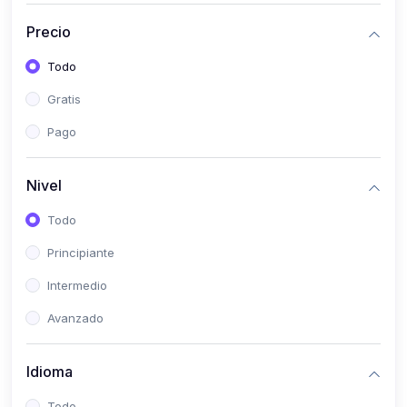
(0)
Historia
Precio
(0)
Arte y Música
Todo
(0)
Desarrollo Web
Gratis
(0)
Desarrollo Móvil
Pago
(0)
Lenguajes de Programación
(0)
Desarrollo de Videojuegos
Nivel
(0)
Edición, Diseño Gráfico e Ilustración
Todo
(0)
Informática
Principiante
(0)
Administración, Gestión Pública y Marketing
Intermedio
(0)
Arquitectura e Ingeniería Civil
Avanzado
(0)
Ingeniería de Sistemas
Idioma
(0)
Ingeniería de Software
(0)
Ciencia de Datos
Todo