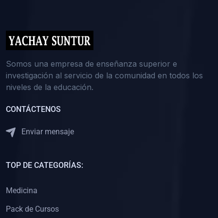
(0)
5. REFORZAMIENTO ACADÉMICO
(0)
Reforzamiento Personal
(0)
Reforzamiento Grupal
(0)
6. ASESORÍA
Somos una empresa de enseñanza superior e
investigación al servicio de la comunidad en todos los
(0)
Asesoría Educación Primaria
niveles de la educación.
(0)
Asesoría Educación Secundaria
CONTÁCTENOS
(0)
Asesoría Educación Preuniversitaria
(0)
Asesoría Educación Universitaria o Pregrado
Enviar mensaje
(0)
Asesoría Educación Postgrado
(0)
7. CAPACITACIÓN DOCENTE
TOP DE CATEGORÍAS:
(0)
Capacitación Docentes de Educación Primaria
Medicina
(0)
Capacitación Docentes de Educación Secundaria
Pack de Cursos
(0)
Capacitación Docentes de Preparación Preuniversitaria