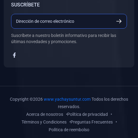
SUSCRÍBETE
(0)
Libros de Desarrollo Web y Móvil
(0)
Libros de Programación
(0)
Libros de Edición, Diseño Gráfico e Ilustración
Suscríbete a nuestro boletín informativo para recibir las
(0)
Libros de Informática
últimas novedades y promociones.
(0)
Libros de Administración, Gestión Pública y Marketing
(0)
Libros de Arquitectura e Ingeniería Civil
(0)
Libros de Ingeniería de Sistemas
(0)
Libros de Ingeniería de Software
(0)
Libros de Ciencia de Datos
Copyright ©2026
www.yachaysuntur.com
Todos los derechos
(0)
Libros de Computación Científica
reservados.
Acerca de nosotros
Política de privacidad
(0)
Libros de Mecatrónica
Términos y Condiciones
Preguntas Frecuentes
(0)
Libros de Robótica
Política de reembolso