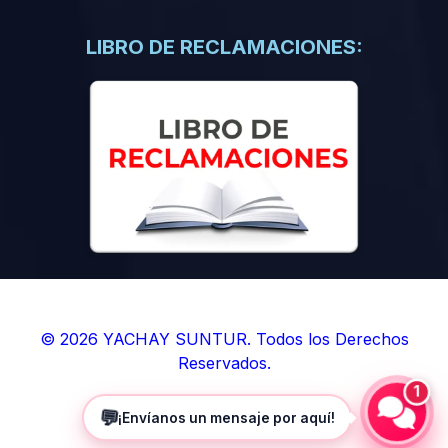
(0)
Libros de Inteligencia Artificial
(0)
Libros de Idiomas
LIBRO DE RECLAMACIONES:
(0)
9. BOLETINES
(0)
Boletines en Ciencias
(0)
Boletines en Ingenierías
(0)
Boletines en Humanidades
(0)
10. REVISTAS
(0)
Revistas en Ciencias
(0)
Revistas en Ingenierías
(0)
Revistas en Humanidades
© 2026 YACHAY SUNTUR. Todos los Derechos
Reservados.
(0)
11. SOFTWARE
1
(0)
Sistemas Operativos
💬
¡Envíanos un mensaje por aquí!
(0)
Aplicaciones