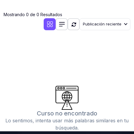
(0)
Clases en vivo por iniciarse
Mostrando 0 de 0 Resultados
(0)
Clases en vivo ya iniciadas
Publicación reciente
(0)
3. CONFERENCIAS
(0)
Conferencias por iniciar
(0)
Conferencias ya iniciadas
(0)
4. RESOLUCIÓN DE TAREAS, TRABAJOS Y PROBLEMAS
ACADÉMICOS
(0)
Banco de Preguntas
(0)
Exámenes
(0)
Tareas o trabajos de investigación ( monografías,
tesis, casos clínicos, etc.)
Curso no encontrado
(0)
Resolver tareas o preguntas, hacer trabajos
Lo sentimos, intenta usar más palabras similares en tu
académicos o de investigación (monografías y otros)
búsqueda.