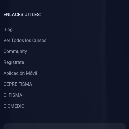
(0)
Capacitación Docentes Universitarios
ENLACES ÚTILES:
(0)
8. LIBROS
Blog
(0)
Libros de Matemáticas
Ver Todos los Cursos
(0)
Libros de Estadística
Community
(0)
Libros de Física
(0)
Libros de Química
Regístrate
(0)
Libros de Biología
Aplicación Móvil
(0)
Libros de Medicina
CEPRE FISMA
(0)
Libros de Economía
CI FISMA
(0)
Libros de Derecho
CICMEDIC
(0)
Libros de Historia
(0)
Libros de Arte y Música