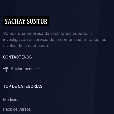
(0)
5. REFORZAMIENTO ACADÉMICO
(0)
Reforzamiento Personal
(0)
Reforzamiento Grupal
(0)
6. ASESORÍA
Somos una empresa de enseñanza superior e
investigación al servicio de la comunidad en todos los
(0)
Asesoría Educación Primaria
niveles de la educación.
(0)
Asesoría Educación Secundaria
CONTÁCTENOS
(0)
Asesoría Educación Preuniversitaria
(0)
Asesoría Educación Universitaria o Pregrado
Enviar mensaje
(0)
Asesoría Educación Postgrado
(0)
7. CAPACITACIÓN DOCENTE
TOP DE CATEGORÍAS:
(0)
Capacitación Docentes de Educación Primaria
Medicina
(0)
Capacitación Docentes de Educación Secundaria
Pack de Cursos
(0)
Capacitación Docentes de Preparación Preuniversitaria