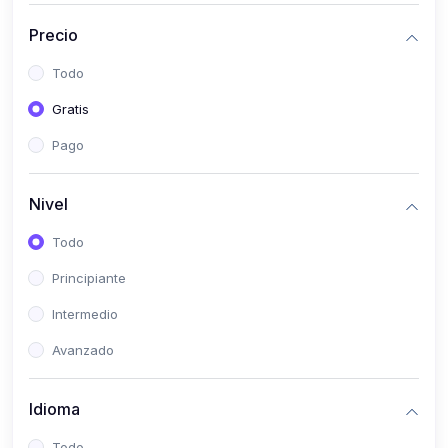
(0)
Historia
Precio
(0)
Arte y Música
Todo
(0)
Desarrollo Web
Gratis
(0)
Desarrollo Móvil
Pago
(0)
Lenguajes de Programación
(0)
Desarrollo de Videojuegos
Nivel
(0)
Edición, Diseño Gráfico e Ilustración
Todo
(0)
Informática
Principiante
(0)
Administración, Gestión Pública y Marketing
Intermedio
(0)
Arquitectura e Ingeniería Civil
Avanzado
(0)
Ingeniería de Sistemas
Idioma
(0)
Ingeniería de Software
(0)
Ciencia de Datos
Todo