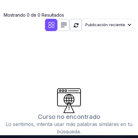
(0)
Clases en vivo por iniciarse
Mostrando 0 de 0 Resultados
(0)
Clases en vivo ya iniciadas
Publicación reciente
(0)
3. CONFERENCIAS
(0)
Conferencias por iniciar
(0)
Conferencias ya iniciadas
(0)
4. RESOLUCIÓN DE TAREAS, TRABAJOS Y PROBLEMAS
ACADÉMICOS
(0)
Banco de Preguntas
(0)
Exámenes
(0)
Tareas o trabajos de investigación ( monografías,
tesis, casos clínicos, etc.)
Curso no encontrado
(0)
Resolver tareas o preguntas, hacer trabajos
Lo sentimos, intenta usar más palabras similares en tu
académicos o de investigación (monografías y otros)
búsqueda.