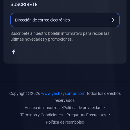
SUSCRÍBETE
(0)
Libros de Desarrollo Web y Móvil
(0)
Libros de Programación
(0)
Libros de Edición, Diseño Gráfico e Ilustración
Suscríbete a nuestro boletín informativo para recibir las
(0)
Libros de Informática
últimas novedades y promociones.
(0)
Libros de Administración, Gestión Pública y Marketing
(0)
Libros de Arquitectura e Ingeniería Civil
(0)
Libros de Ingeniería de Sistemas
(0)
Libros de Ingeniería de Software
(0)
Libros de Ciencia de Datos
Copyright ©2026
www.yachaysuntur.com
Todos los derechos
(0)
Libros de Computación Científica
reservados.
Acerca de nosotros
Política de privacidad
(0)
Libros de Mecatrónica
Términos y Condiciones
Preguntas Frecuentes
(0)
Libros de Robótica
Política de reembolso