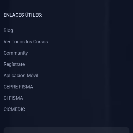
(0)
Capacitación Docentes Universitarios
ENLACES ÚTILES:
(0)
8. LIBROS
Blog
(0)
Libros de Matemáticas
Ver Todos los Cursos
(0)
Libros de Estadística
Community
(0)
Libros de Física
(0)
Libros de Química
Regístrate
(0)
Libros de Biología
Aplicación Móvil
(0)
Libros de Medicina
CEPRE FISMA
(0)
Libros de Economía
CI FISMA
(0)
Libros de Derecho
CICMEDIC
(0)
Libros de Historia
(0)
Libros de Arte y Música