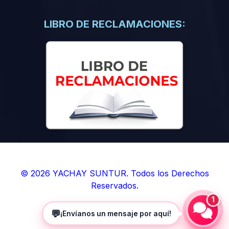
(0)
Libros de Inteligencia Artificial
(0)
Libros de Idiomas
LIBRO DE RECLAMACIONES:
(0)
9. BOLETINES
(0)
Boletines en Ciencias
(0)
Boletines en Ingenierías
(0)
Boletines en Humanidades
(0)
10. REVISTAS
(0)
Revistas en Ciencias
(0)
Revistas en Ingenierías
(0)
Revistas en Humanidades
© 2026 YACHAY SUNTUR. Todos los Derechos
Reservados.
(0)
11. SOFTWARE
1
(0)
Sistemas Operativos
💬
¡Envíanos un mensaje por aquí!
(0)
Aplicaciones