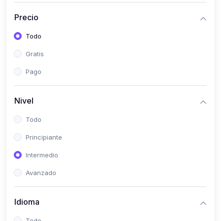
(0)
Historia
Precio
(0)
Arte y Música
Todo
(0)
Desarrollo Web
Gratis
(0)
Desarrollo Móvil
Pago
(0)
Lenguajes de Programación
(0)
Desarrollo de Videojuegos
Nivel
(0)
Edición, Diseño Gráfico e Ilustración
Todo
(0)
Informática
Principiante
(0)
Administración, Gestión Pública y Marketing
Intermedio
(0)
Arquitectura e Ingeniería Civil
Avanzado
(0)
Ingeniería de Sistemas
Idioma
(0)
Ingeniería de Software
(0)
Ciencia de Datos
Todo