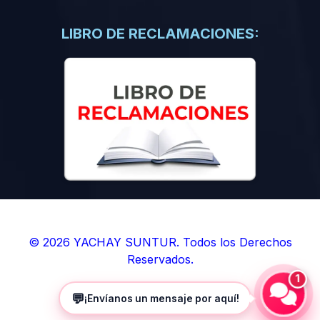
(0)
Libros de Inteligencia Artificial
(0)
Libros de Idiomas
LIBRO DE RECLAMACIONES:
(0)
9. BOLETINES
(0)
Boletines en Ciencias
(0)
Boletines en Ingenierías
(0)
Boletines en Humanidades
(0)
10. REVISTAS
(0)
Revistas en Ciencias
(0)
Revistas en Ingenierías
(0)
Revistas en Humanidades
© 2026 YACHAY SUNTUR. Todos los Derechos
Reservados.
(0)
11. SOFTWARE
1
(0)
Sistemas Operativos
💬
¡Envíanos un mensaje por aquí!
(0)
Aplicaciones