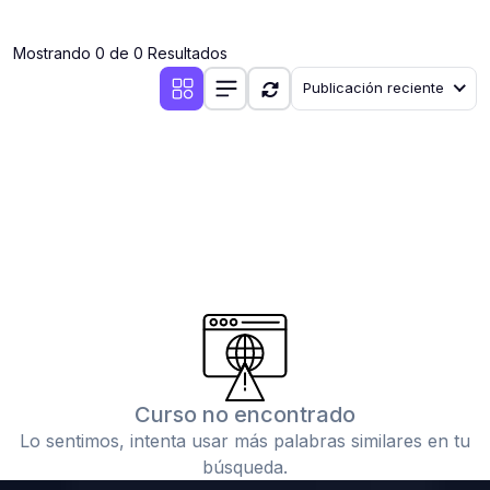
(0)
Clases en vivo por iniciarse
Mostrando 0 de 0 Resultados
(0)
Clases en vivo ya iniciadas
Publicación reciente
(0)
3. CONFERENCIAS
(0)
Conferencias por iniciar
(0)
Conferencias ya iniciadas
(0)
4. RESOLUCIÓN DE TAREAS, TRABAJOS Y PROBLEMAS
ACADÉMICOS
(0)
Banco de Preguntas
(0)
Exámenes
(0)
Tareas o trabajos de investigación ( monografías,
tesis, casos clínicos, etc.)
Curso no encontrado
(0)
Resolver tareas o preguntas, hacer trabajos
Lo sentimos, intenta usar más palabras similares en tu
académicos o de investigación (monografías y otros)
búsqueda.