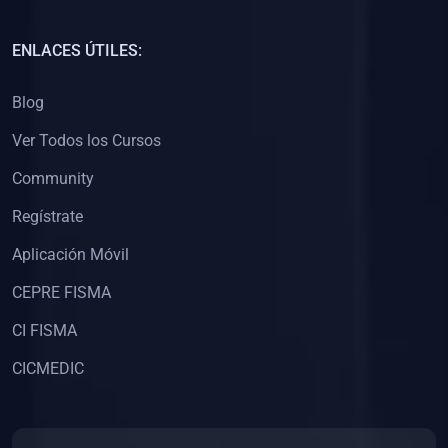
(0)
Capacitación Docentes Universitarios
ENLACES ÚTILES:
(0)
8. LIBROS
Blog
(0)
Libros de Matemáticas
Ver Todos los Cursos
(0)
Libros de Estadística
Community
(0)
Libros de Física
(0)
Libros de Química
Regístrate
(0)
Libros de Biología
Aplicación Móvil
(0)
Libros de Medicina
CEPRE FISMA
(0)
Libros de Economía
CI FISMA
(0)
Libros de Derecho
CICMEDIC
(0)
Libros de Historia
(0)
Libros de Arte y Música