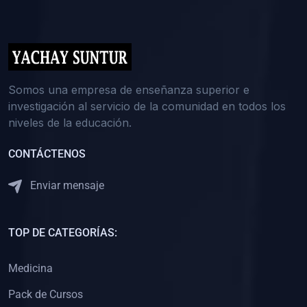
(0)
5. REFORZAMIENTO ACADÉMICO
(0)
Reforzamiento Personal
(0)
Reforzamiento Grupal
(0)
6. ASESORÍA
Somos una empresa de enseñanza superior e
investigación al servicio de la comunidad en todos los
(0)
Asesoría Educación Primaria
niveles de la educación.
(0)
Asesoría Educación Secundaria
CONTÁCTENOS
(0)
Asesoría Educación Preuniversitaria
(0)
Asesoría Educación Universitaria o Pregrado
Enviar mensaje
(0)
Asesoría Educación Postgrado
(0)
7. CAPACITACIÓN DOCENTE
TOP DE CATEGORÍAS:
(0)
Capacitación Docentes de Educación Primaria
Medicina
(0)
Capacitación Docentes de Educación Secundaria
Pack de Cursos
(0)
Capacitación Docentes de Preparación Preuniversitaria