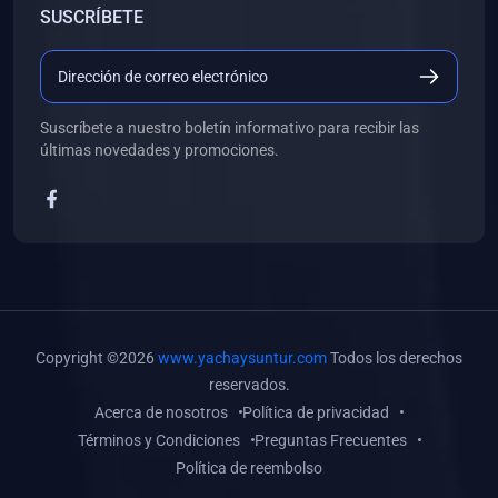
SUSCRÍBETE
(0)
Libros de Desarrollo Web y Móvil
(0)
Libros de Programación
(0)
Libros de Edición, Diseño Gráfico e Ilustración
Suscríbete a nuestro boletín informativo para recibir las
(0)
Libros de Informática
últimas novedades y promociones.
(0)
Libros de Administración, Gestión Pública y Marketing
(0)
Libros de Arquitectura e Ingeniería Civil
(0)
Libros de Ingeniería de Sistemas
(0)
Libros de Ingeniería de Software
(0)
Libros de Ciencia de Datos
Copyright ©2026
www.yachaysuntur.com
Todos los derechos
(0)
Libros de Computación Científica
reservados.
Acerca de nosotros
Política de privacidad
(0)
Libros de Mecatrónica
Términos y Condiciones
Preguntas Frecuentes
(0)
Libros de Robótica
Política de reembolso