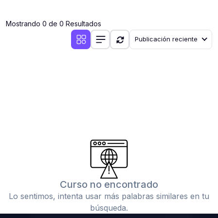
(0)
Clases en vivo por iniciarse
Mostrando 0 de 0 Resultados
(0)
Clases en vivo ya iniciadas
Publicación reciente
(0)
3. CONFERENCIAS
(0)
Conferencias por iniciar
(0)
Conferencias ya iniciadas
(0)
4. RESOLUCIÓN DE TAREAS, TRABAJOS Y PROBLEMAS
ACADÉMICOS
(0)
Banco de Preguntas
(0)
Exámenes
(0)
Tareas o trabajos de investigación ( monografías,
tesis, casos clínicos, etc.)
Curso no encontrado
(0)
Resolver tareas o preguntas, hacer trabajos
Lo sentimos, intenta usar más palabras similares en tu
académicos o de investigación (monografías y otros)
búsqueda.