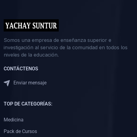
(0)
5. REFORZAMIENTO ACADÉMICO
(0)
Reforzamiento Personal
(0)
Reforzamiento Grupal
(0)
6. ASESORÍA
Somos una empresa de enseñanza superior e
investigación al servicio de la comunidad en todos los
(0)
Asesoría Educación Primaria
niveles de la educación.
(0)
Asesoría Educación Secundaria
CONTÁCTENOS
(0)
Asesoría Educación Preuniversitaria
(0)
Asesoría Educación Universitaria o Pregrado
Enviar mensaje
(0)
Asesoría Educación Postgrado
(0)
7. CAPACITACIÓN DOCENTE
TOP DE CATEGORÍAS:
(0)
Capacitación Docentes de Educación Primaria
Medicina
(0)
Capacitación Docentes de Educación Secundaria
Pack de Cursos
(0)
Capacitación Docentes de Preparación Preuniversitaria