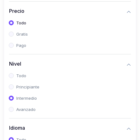
(0)
Historia
Precio
(0)
Arte y Música
Todo
(0)
Desarrollo Web
Gratis
(0)
Desarrollo Móvil
Pago
(0)
Lenguajes de Programación
(0)
Desarrollo de Videojuegos
Nivel
(0)
Edición, Diseño Gráfico e Ilustración
Todo
(0)
Informática
Principiante
(0)
Administración, Gestión Pública y Marketing
Intermedio
(0)
Arquitectura e Ingeniería Civil
Avanzado
(0)
Ingeniería de Sistemas
Idioma
(0)
Ingeniería de Software
(0)
Ciencia de Datos
Todo