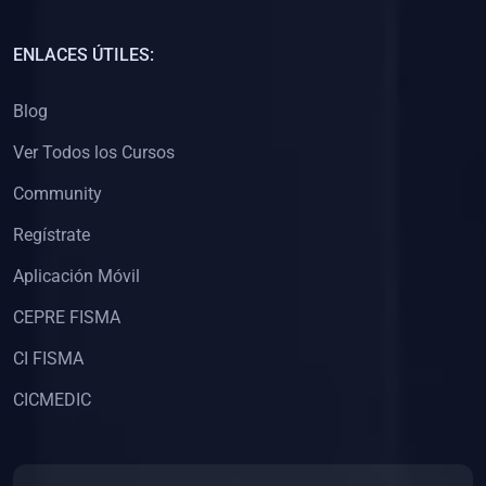
(0)
Capacitación Docentes Universitarios
ENLACES ÚTILES:
(0)
8. LIBROS
Blog
(0)
Libros de Matemáticas
Ver Todos los Cursos
(0)
Libros de Estadística
Community
(0)
Libros de Física
(0)
Libros de Química
Regístrate
(0)
Libros de Biología
Aplicación Móvil
(0)
Libros de Medicina
CEPRE FISMA
(0)
Libros de Economía
CI FISMA
(0)
Libros de Derecho
CICMEDIC
(0)
Libros de Historia
(0)
Libros de Arte y Música