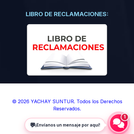
(0)
Libros de Inteligencia Artificial
(0)
Libros de Idiomas
LIBRO DE RECLAMACIONES:
(0)
9. BOLETINES
(0)
Boletines en Ciencias
(0)
Boletines en Ingenierías
(0)
Boletines en Humanidades
(0)
10. REVISTAS
(0)
Revistas en Ciencias
(0)
Revistas en Ingenierías
(0)
Revistas en Humanidades
© 2026 YACHAY SUNTUR. Todos los Derechos
Reservados.
(0)
11. SOFTWARE
1
(0)
Sistemas Operativos
💬
¡Envíanos un mensaje por aquí!
(0)
Aplicaciones