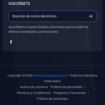
SUSCRÍBETE
(0)
Libros de Desarrollo Web y Móvil
(0)
Libros de Programación
(0)
Libros de Edición, Diseño Gráfico e Ilustración
Suscríbete a nuestro boletín informativo para recibir las
(0)
Libros de Informática
últimas novedades y promociones.
(0)
Libros de Administración, Gestión Pública y Marketing
(0)
Libros de Arquitectura e Ingeniería Civil
(0)
Libros de Ingeniería de Sistemas
(0)
Libros de Ingeniería de Software
(0)
Libros de Ciencia de Datos
Copyright ©2026
www.yachaysuntur.com
Todos los derechos
(0)
Libros de Computación Científica
reservados.
Acerca de nosotros
Política de privacidad
(0)
Libros de Mecatrónica
Términos y Condiciones
Preguntas Frecuentes
(0)
Libros de Robótica
Política de reembolso