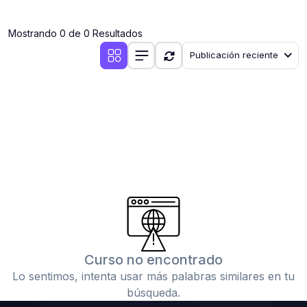
(0)
Clases en vivo por iniciarse
Mostrando 0 de 0 Resultados
(0)
Clases en vivo ya iniciadas
Publicación reciente
(0)
3. CONFERENCIAS
(0)
Conferencias por iniciar
(0)
Conferencias ya iniciadas
(0)
4. RESOLUCIÓN DE TAREAS, TRABAJOS Y PROBLEMAS
ACADÉMICOS
(0)
Banco de Preguntas
(0)
Exámenes
(0)
Tareas o trabajos de investigación ( monografías,
tesis, casos clínicos, etc.)
Curso no encontrado
(0)
Resolver tareas o preguntas, hacer trabajos
Lo sentimos, intenta usar más palabras similares en tu
académicos o de investigación (monografías y otros)
búsqueda.