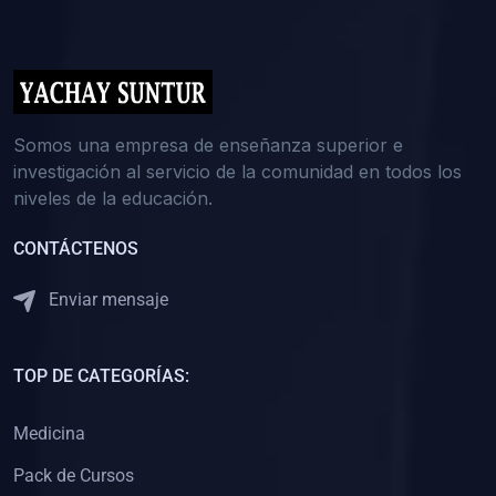
(0)
5. REFORZAMIENTO ACADÉMICO
(0)
Reforzamiento Personal
(0)
Reforzamiento Grupal
(0)
6. ASESORÍA
Somos una empresa de enseñanza superior e
investigación al servicio de la comunidad en todos los
(0)
Asesoría Educación Primaria
niveles de la educación.
(0)
Asesoría Educación Secundaria
CONTÁCTENOS
(0)
Asesoría Educación Preuniversitaria
(0)
Asesoría Educación Universitaria o Pregrado
Enviar mensaje
(0)
Asesoría Educación Postgrado
(0)
7. CAPACITACIÓN DOCENTE
TOP DE CATEGORÍAS:
(0)
Capacitación Docentes de Educación Primaria
Medicina
(0)
Capacitación Docentes de Educación Secundaria
Pack de Cursos
(0)
Capacitación Docentes de Preparación Preuniversitaria