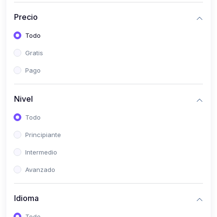
(0)
Historia
Precio
(0)
Arte y Música
Todo
(0)
Desarrollo Web
Gratis
(0)
Desarrollo Móvil
Pago
(0)
Lenguajes de Programación
(0)
Desarrollo de Videojuegos
Nivel
(0)
Edición, Diseño Gráfico e Ilustración
Todo
(0)
Informática
Principiante
(0)
Administración, Gestión Pública y Marketing
Intermedio
(0)
Arquitectura e Ingeniería Civil
Avanzado
(0)
Ingeniería de Sistemas
Idioma
(0)
Ingeniería de Software
(0)
Ciencia de Datos
Todo