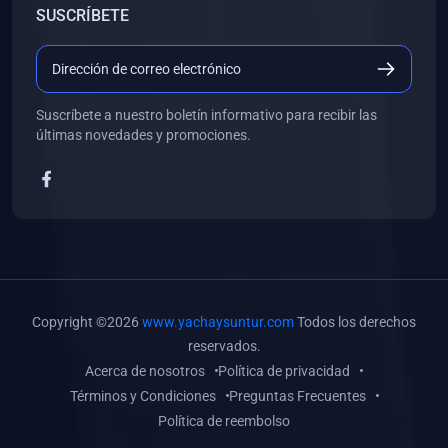
SUSCRÍBETE
(0)
Libros de Desarrollo Web y Móvil
(0)
Libros de Programación
(0)
Libros de Edición, Diseño Gráfico e Ilustración
Suscríbete a nuestro boletín informativo para recibir las
(0)
Libros de Informática
últimas novedades y promociones.
(0)
Libros de Administración, Gestión Pública y Marketing
(0)
Libros de Arquitectura e Ingeniería Civil
(0)
Libros de Ingeniería de Sistemas
(0)
Libros de Ingeniería de Software
(0)
Libros de Ciencia de Datos
Copyright ©2026
www.yachaysuntur.com
Todos los derechos
(0)
Libros de Computación Científica
reservados.
Acerca de nosotros
Política de privacidad
(0)
Libros de Mecatrónica
Términos y Condiciones
Preguntas Frecuentes
(0)
Libros de Robótica
Política de reembolso