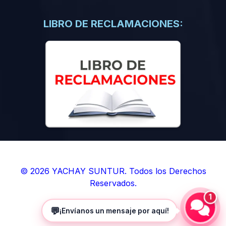
(0)
Libros de Inteligencia Artificial
(0)
Libros de Idiomas
LIBRO DE RECLAMACIONES:
(0)
9. BOLETINES
(0)
Boletines en Ciencias
(0)
Boletines en Ingenierías
(0)
Boletines en Humanidades
(0)
10. REVISTAS
(0)
Revistas en Ciencias
(0)
Revistas en Ingenierías
(0)
Revistas en Humanidades
© 2026 YACHAY SUNTUR. Todos los Derechos
Reservados.
(0)
11. SOFTWARE
1
(0)
Sistemas Operativos
💬
¡Envíanos un mensaje por aquí!
(0)
Aplicaciones