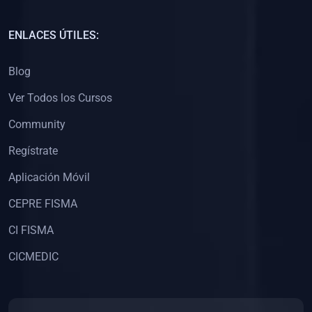
(0)
Capacitación Docentes Universitarios
ENLACES ÚTILES:
(0)
8. LIBROS
Blog
(0)
Libros de Matemáticas
Ver Todos los Cursos
(0)
Libros de Estadística
Community
(0)
Libros de Física
(0)
Libros de Química
Regístrate
(0)
Libros de Biología
Aplicación Móvil
(0)
Libros de Medicina
CEPRE FISMA
(0)
Libros de Economía
CI FISMA
(0)
Libros de Derecho
CICMEDIC
(0)
Libros de Historia
(0)
Libros de Arte y Música