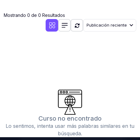
(0)
Clases en vivo por iniciarse
Mostrando 0 de 0 Resultados
(0)
Clases en vivo ya iniciadas
Publicación reciente
(0)
3. CONFERENCIAS
(0)
Conferencias por iniciar
(0)
Conferencias ya iniciadas
(0)
4. RESOLUCIÓN DE TAREAS, TRABAJOS Y PROBLEMAS
ACADÉMICOS
(0)
Banco de Preguntas
(0)
Exámenes
(0)
Tareas o trabajos de investigación ( monografías,
tesis, casos clínicos, etc.)
Curso no encontrado
(0)
Resolver tareas o preguntas, hacer trabajos
Lo sentimos, intenta usar más palabras similares en tu
académicos o de investigación (monografías y otros)
búsqueda.