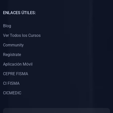
(0)
Capacitación Docentes Universitarios
ENLACES ÚTILES:
(0)
8. LIBROS
Blog
(0)
Libros de Matemáticas
Ver Todos los Cursos
(0)
Libros de Estadística
Community
(0)
Libros de Física
(0)
Libros de Química
Regístrate
(0)
Libros de Biología
Aplicación Móvil
(0)
Libros de Medicina
CEPRE FISMA
(0)
Libros de Economía
CI FISMA
(0)
Libros de Derecho
CICMEDIC
(0)
Libros de Historia
(0)
Libros de Arte y Música