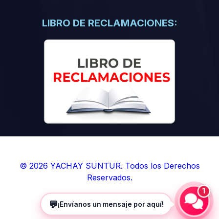
(0)
Libros de Inteligencia Artificial
(0)
Libros de Idiomas
LIBRO DE RECLAMACIONES:
(0)
9. BOLETINES
(0)
Boletines en Ciencias
(0)
Boletines en Ingenierías
(0)
Boletines en Humanidades
(0)
10. REVISTAS
(0)
Revistas en Ciencias
(0)
Revistas en Ingenierías
(0)
Revistas en Humanidades
© 2026 YACHAY SUNTUR. Todos los Derechos
Reservados.
(0)
11. SOFTWARE
1
(0)
Sistemas Operativos
💬
¡Envíanos un mensaje por aquí!
(0)
Aplicaciones