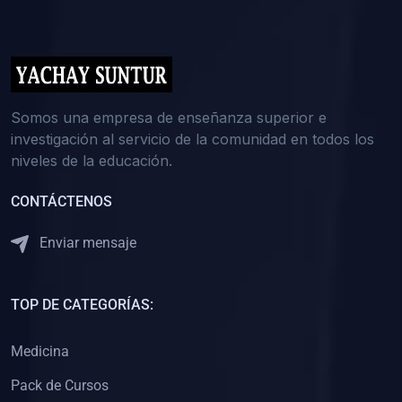
(0)
5. REFORZAMIENTO ACADÉMICO
(0)
Reforzamiento Personal
(0)
Reforzamiento Grupal
(0)
6. ASESORÍA
Somos una empresa de enseñanza superior e
investigación al servicio de la comunidad en todos los
(0)
Asesoría Educación Primaria
niveles de la educación.
(0)
Asesoría Educación Secundaria
CONTÁCTENOS
(0)
Asesoría Educación Preuniversitaria
(0)
Asesoría Educación Universitaria o Pregrado
Enviar mensaje
(0)
Asesoría Educación Postgrado
(0)
7. CAPACITACIÓN DOCENTE
TOP DE CATEGORÍAS:
(0)
Capacitación Docentes de Educación Primaria
Medicina
(0)
Capacitación Docentes de Educación Secundaria
Pack de Cursos
(0)
Capacitación Docentes de Preparación Preuniversitaria