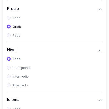
(0)
Historia
Precio
(0)
Arte y Música
Todo
(0)
Desarrollo Web
Gratis
(0)
Desarrollo Móvil
Pago
(0)
Lenguajes de Programación
(0)
Desarrollo de Videojuegos
Nivel
(0)
Edición, Diseño Gráfico e Ilustración
Todo
(0)
Informática
Principiante
(0)
Administración, Gestión Pública y Marketing
Intermedio
(0)
Arquitectura e Ingeniería Civil
Avanzado
(0)
Ingeniería de Sistemas
Idioma
(0)
Ingeniería de Software
(0)
Ciencia de Datos
Todo