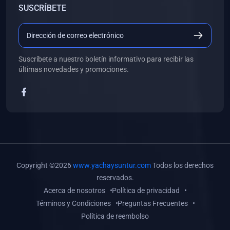
SUSCRÍBETE
(0)
Libros de Desarrollo Web y Móvil
(0)
Libros de Programación
(0)
Libros de Edición, Diseño Gráfico e Ilustración
Suscríbete a nuestro boletín informativo para recibir las
(0)
Libros de Informática
últimas novedades y promociones.
(0)
Libros de Administración, Gestión Pública y Marketing
(0)
Libros de Arquitectura e Ingeniería Civil
(0)
Libros de Ingeniería de Sistemas
(0)
Libros de Ingeniería de Software
(0)
Libros de Ciencia de Datos
Copyright ©2026
www.yachaysuntur.com
Todos los derechos
(0)
Libros de Computación Científica
reservados.
Acerca de nosotros
Política de privacidad
(0)
Libros de Mecatrónica
Términos y Condiciones
Preguntas Frecuentes
(0)
Libros de Robótica
Política de reembolso