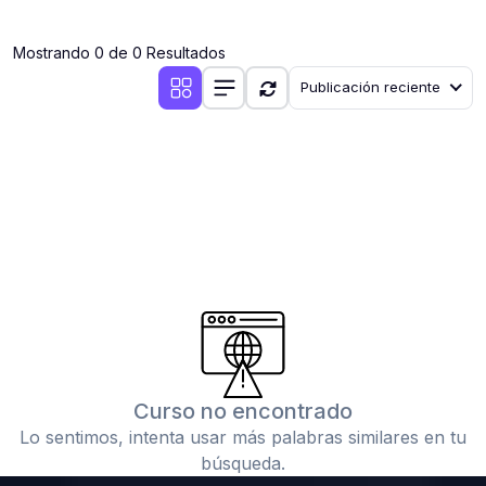
(0)
Clases en vivo por iniciarse
Mostrando 0 de 0 Resultados
(0)
Clases en vivo ya iniciadas
Publicación reciente
(0)
3. CONFERENCIAS
(0)
Conferencias por iniciar
(0)
Conferencias ya iniciadas
(0)
4. RESOLUCIÓN DE TAREAS, TRABAJOS Y PROBLEMAS
ACADÉMICOS
(0)
Banco de Preguntas
(0)
Exámenes
(0)
Tareas o trabajos de investigación ( monografías,
tesis, casos clínicos, etc.)
Curso no encontrado
(0)
Resolver tareas o preguntas, hacer trabajos
Lo sentimos, intenta usar más palabras similares en tu
académicos o de investigación (monografías y otros)
búsqueda.