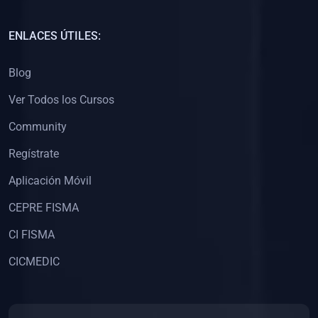
(0)
Capacitación Docentes Universitarios
ENLACES ÚTILES:
(0)
8. LIBROS
Blog
(0)
Libros de Matemáticas
Ver Todos los Cursos
(0)
Libros de Estadística
Community
(0)
Libros de Física
(0)
Libros de Química
Regístrate
(0)
Libros de Biología
Aplicación Móvil
(0)
Libros de Medicina
CEPRE FISMA
(0)
Libros de Economía
CI FISMA
(0)
Libros de Derecho
CICMEDIC
(0)
Libros de Historia
(0)
Libros de Arte y Música