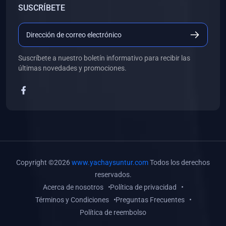
SUSCRÍBETE
(0)
Libros de Desarrollo Web y Móvil
(0)
Libros de Programación
(0)
Libros de Edición, Diseño Gráfico e Ilustración
Suscríbete a nuestro boletín informativo para recibir las
(0)
Libros de Informática
últimas novedades y promociones.
(0)
Libros de Administración, Gestión Pública y Marketing
(0)
Libros de Arquitectura e Ingeniería Civil
(0)
Libros de Ingeniería de Sistemas
(0)
Libros de Ingeniería de Software
(0)
Libros de Ciencia de Datos
Copyright ©2026
www.yachaysuntur.com
Todos los derechos
(0)
Libros de Computación Científica
reservados.
Acerca de nosotros
Política de privacidad
(0)
Libros de Mecatrónica
Términos y Condiciones
Preguntas Frecuentes
(0)
Libros de Robótica
Política de reembolso