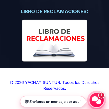
(0)
Libros de Inteligencia Artificial
(0)
Libros de Idiomas
LIBRO DE RECLAMACIONES:
(0)
9. BOLETINES
(0)
Boletines en Ciencias
(0)
Boletines en Ingenierías
(0)
Boletines en Humanidades
(0)
10. REVISTAS
(0)
Revistas en Ciencias
(0)
Revistas en Ingenierías
(0)
Revistas en Humanidades
© 2026 YACHAY SUNTUR. Todos los Derechos
Reservados.
(0)
11. SOFTWARE
1
(0)
Sistemas Operativos
💬
¡Envíanos un mensaje por aquí!
(0)
Aplicaciones