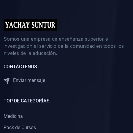
(0)
5. REFORZAMIENTO ACADÉMICO
(0)
Reforzamiento Personal
(0)
Reforzamiento Grupal
(0)
6. ASESORÍA
Somos una empresa de enseñanza superior e
investigación al servicio de la comunidad en todos los
(0)
Asesoría Educación Primaria
niveles de la educación.
(0)
Asesoría Educación Secundaria
CONTÁCTENOS
(0)
Asesoría Educación Preuniversitaria
(0)
Asesoría Educación Universitaria o Pregrado
Enviar mensaje
(0)
Asesoría Educación Postgrado
(0)
7. CAPACITACIÓN DOCENTE
TOP DE CATEGORÍAS:
(0)
Capacitación Docentes de Educación Primaria
Medicina
(0)
Capacitación Docentes de Educación Secundaria
Pack de Cursos
(0)
Capacitación Docentes de Preparación Preuniversitaria