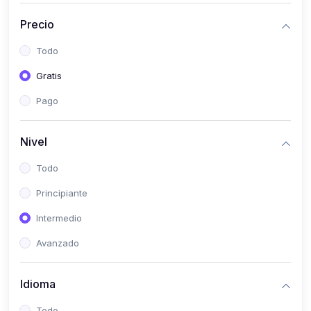
(0)
Historia
Precio
(0)
Arte y Música
Todo
(0)
Desarrollo Web
Gratis
(0)
Desarrollo Móvil
Pago
(0)
Lenguajes de Programación
(0)
Desarrollo de Videojuegos
Nivel
(0)
Edición, Diseño Gráfico e Ilustración
Todo
(0)
Informática
Principiante
(0)
Administración, Gestión Pública y Marketing
Intermedio
(0)
Arquitectura e Ingeniería Civil
Avanzado
(0)
Ingeniería de Sistemas
Idioma
(0)
Ingeniería de Software
(0)
Ciencia de Datos
Todo