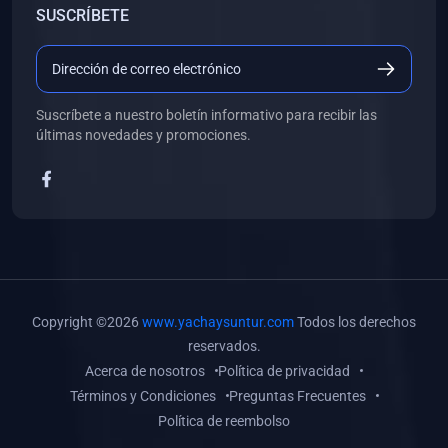
SUSCRÍBETE
(0)
Libros de Desarrollo Web y Móvil
(0)
Libros de Programación
(0)
Libros de Edición, Diseño Gráfico e Ilustración
Suscríbete a nuestro boletín informativo para recibir las
(0)
Libros de Informática
últimas novedades y promociones.
(0)
Libros de Administración, Gestión Pública y Marketing
(0)
Libros de Arquitectura e Ingeniería Civil
(0)
Libros de Ingeniería de Sistemas
(0)
Libros de Ingeniería de Software
(0)
Libros de Ciencia de Datos
Copyright ©2026
www.yachaysuntur.com
Todos los derechos
(0)
Libros de Computación Científica
reservados.
Acerca de nosotros
Política de privacidad
(0)
Libros de Mecatrónica
Términos y Condiciones
Preguntas Frecuentes
(0)
Libros de Robótica
Política de reembolso