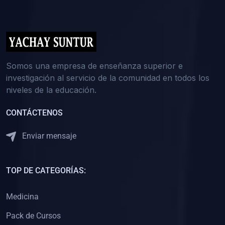
(0)
5. REFORZAMIENTO ACADÉMICO
(0)
Reforzamiento Personal
(0)
Reforzamiento Grupal
(0)
6. ASESORÍA
Somos una empresa de enseñanza superior e
investigación al servicio de la comunidad en todos los
(0)
Asesoría Educación Primaria
niveles de la educación.
(0)
Asesoría Educación Secundaria
CONTÁCTENOS
(0)
Asesoría Educación Preuniversitaria
(0)
Asesoría Educación Universitaria o Pregrado
Enviar mensaje
(0)
Asesoría Educación Postgrado
(0)
7. CAPACITACIÓN DOCENTE
TOP DE CATEGORÍAS:
(0)
Capacitación Docentes de Educación Primaria
Medicina
(0)
Capacitación Docentes de Educación Secundaria
Pack de Cursos
(0)
Capacitación Docentes de Preparación Preuniversitaria