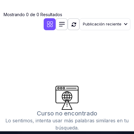
(0)
Clases en vivo por iniciarse
Mostrando 0 de 0 Resultados
(0)
Clases en vivo ya iniciadas
Publicación reciente
(0)
3. CONFERENCIAS
(0)
Conferencias por iniciar
(0)
Conferencias ya iniciadas
(0)
4. RESOLUCIÓN DE TAREAS, TRABAJOS Y PROBLEMAS
ACADÉMICOS
(0)
Banco de Preguntas
(0)
Exámenes
(0)
Tareas o trabajos de investigación ( monografías,
tesis, casos clínicos, etc.)
Curso no encontrado
(0)
Resolver tareas o preguntas, hacer trabajos
Lo sentimos, intenta usar más palabras similares en tu
académicos o de investigación (monografías y otros)
búsqueda.