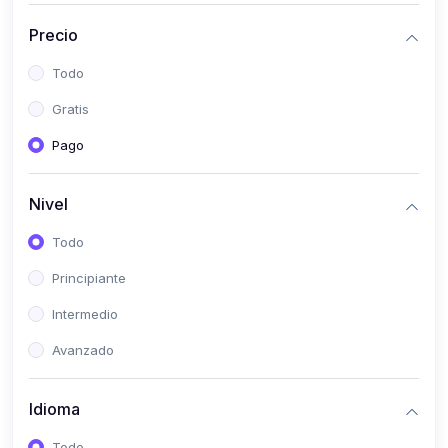
(0)
Historia
Precio
(0)
Arte y Música
Todo
(0)
Desarrollo Web
Gratis
(0)
Desarrollo Móvil
Pago
(0)
Lenguajes de Programación
(0)
Desarrollo de Videojuegos
Nivel
(0)
Edición, Diseño Gráfico e Ilustración
Todo
(0)
Informática
Principiante
(0)
Administración, Gestión Pública y Marketing
Intermedio
(0)
Arquitectura e Ingeniería Civil
Avanzado
(0)
Ingeniería de Sistemas
Idioma
(0)
Ingeniería de Software
(0)
Ciencia de Datos
Todo