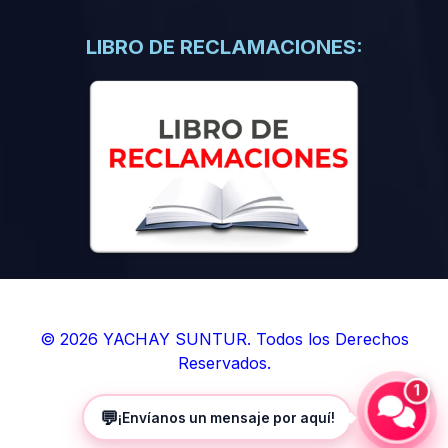
(0)
Libros de Inteligencia Artificial
(0)
Libros de Idiomas
LIBRO DE RECLAMACIONES:
(0)
9. BOLETINES
(0)
Boletines en Ciencias
(0)
Boletines en Ingenierías
(0)
Boletines en Humanidades
(0)
10. REVISTAS
(0)
Revistas en Ciencias
(0)
Revistas en Ingenierías
(0)
Revistas en Humanidades
© 2026 YACHAY SUNTUR. Todos los Derechos
Reservados.
(0)
11. SOFTWARE
1
(0)
Sistemas Operativos
💬
¡Envíanos un mensaje por aquí!
(0)
Aplicaciones