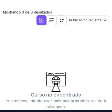
(0)
Clases en vivo por iniciarse
Mostrando 0 de 0 Resultados
(0)
Clases en vivo ya iniciadas
Publicación reciente
(0)
3. CONFERENCIAS
(0)
Conferencias por iniciar
(0)
Conferencias ya iniciadas
(0)
4. RESOLUCIÓN DE TAREAS, TRABAJOS Y PROBLEMAS
ACADÉMICOS
(0)
Banco de Preguntas
(0)
Exámenes
(0)
Tareas o trabajos de investigación ( monografías,
tesis, casos clínicos, etc.)
Curso no encontrado
(0)
Resolver tareas o preguntas, hacer trabajos
Lo sentimos, intenta usar más palabras similares en tu
académicos o de investigación (monografías y otros)
búsqueda.