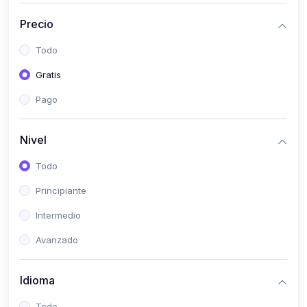
(0)
Historia
Precio
(0)
Arte y Música
Todo
(0)
Desarrollo Web
Gratis
(0)
Desarrollo Móvil
Pago
(0)
Lenguajes de Programación
(0)
Desarrollo de Videojuegos
Nivel
(0)
Edición, Diseño Gráfico e Ilustración
Todo
(0)
Informática
Principiante
(0)
Administración, Gestión Pública y Marketing
Intermedio
(0)
Arquitectura e Ingeniería Civil
Avanzado
(0)
Ingeniería de Sistemas
Idioma
(0)
Ingeniería de Software
(0)
Ciencia de Datos
Todo