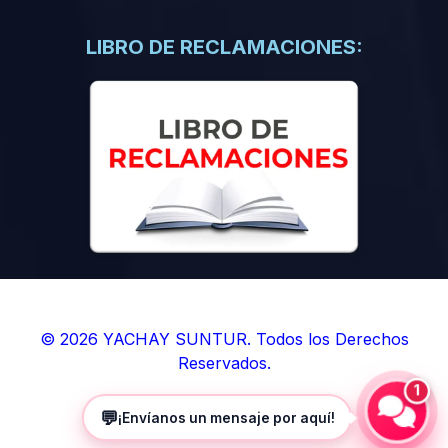
(0)
Libros de Inteligencia Artificial
(0)
Libros de Idiomas
LIBRO DE RECLAMACIONES:
(0)
9. BOLETINES
(0)
Boletines en Ciencias
(0)
Boletines en Ingenierías
(0)
Boletines en Humanidades
(0)
10. REVISTAS
(0)
Revistas en Ciencias
(0)
Revistas en Ingenierías
(0)
Revistas en Humanidades
© 2026 YACHAY SUNTUR. Todos los Derechos
Reservados.
(0)
11. SOFTWARE
1
(0)
Sistemas Operativos
💬
¡Envíanos un mensaje por aquí!
(0)
Aplicaciones