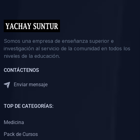
(0)
5. REFORZAMIENTO ACADÉMICO
(0)
Reforzamiento Personal
(0)
Reforzamiento Grupal
(0)
6. ASESORÍA
Somos una empresa de enseñanza superior e
investigación al servicio de la comunidad en todos los
(0)
Asesoría Educación Primaria
niveles de la educación.
(0)
Asesoría Educación Secundaria
CONTÁCTENOS
(0)
Asesoría Educación Preuniversitaria
(0)
Asesoría Educación Universitaria o Pregrado
Enviar mensaje
(0)
Asesoría Educación Postgrado
(0)
7. CAPACITACIÓN DOCENTE
TOP DE CATEGORÍAS:
(0)
Capacitación Docentes de Educación Primaria
Medicina
(0)
Capacitación Docentes de Educación Secundaria
Pack de Cursos
(0)
Capacitación Docentes de Preparación Preuniversitaria