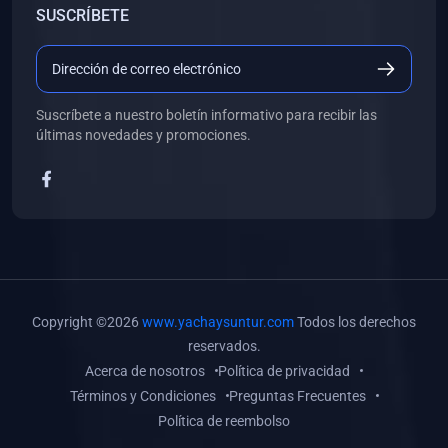
SUSCRÍBETE
(0)
Libros de Desarrollo Web y Móvil
(0)
Libros de Programación
(0)
Libros de Edición, Diseño Gráfico e Ilustración
Suscríbete a nuestro boletín informativo para recibir las
(0)
Libros de Informática
últimas novedades y promociones.
(0)
Libros de Administración, Gestión Pública y Marketing
(0)
Libros de Arquitectura e Ingeniería Civil
(0)
Libros de Ingeniería de Sistemas
(0)
Libros de Ingeniería de Software
(0)
Libros de Ciencia de Datos
Copyright ©2026
www.yachaysuntur.com
Todos los derechos
(0)
Libros de Computación Científica
reservados.
Acerca de nosotros
Política de privacidad
(0)
Libros de Mecatrónica
Términos y Condiciones
Preguntas Frecuentes
(0)
Libros de Robótica
Política de reembolso