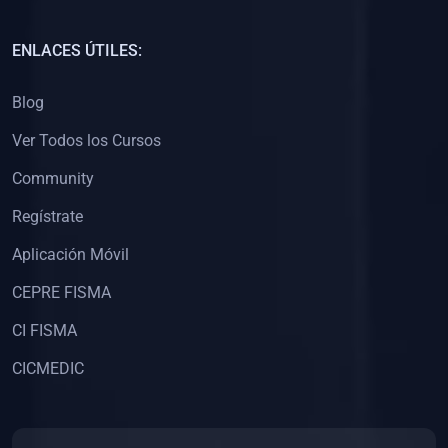
(0)
Capacitación Docentes Universitarios
ENLACES ÚTILES:
(0)
8. LIBROS
Blog
(0)
Libros de Matemáticas
Ver Todos los Cursos
(0)
Libros de Estadística
Community
(0)
Libros de Física
(0)
Libros de Química
Regístrate
(0)
Libros de Biología
Aplicación Móvil
(0)
Libros de Medicina
CEPRE FISMA
(0)
Libros de Economía
CI FISMA
(0)
Libros de Derecho
CICMEDIC
(0)
Libros de Historia
(0)
Libros de Arte y Música