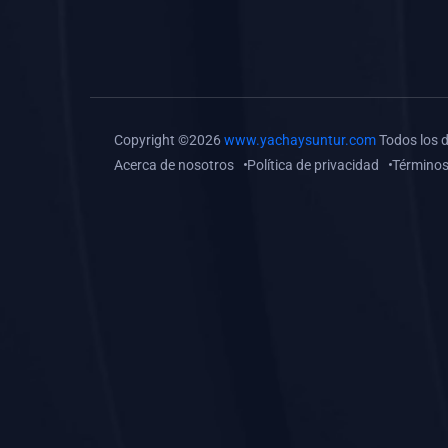
(0)
Tareas o trabajos de
investigación (
monografías, tesis, casos
clínicos, etc.)
(0)
Resolver tareas o
Copyright ©2026
www.yachaysuntur.com
Todos los 
preguntas, hacer trabajos
Acerca de nosotros
Política de privacidad
Términos
académicos o de
investigación (monografías
y otros)
(0)
5. REFORZAMIENTO
ACADÉMICO
(0)
Reforzamiento Personal
(0)
Reforzamiento Grupal
(0)
6. ASESORÍA
(0)
Asesoría Educación
Primaria