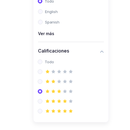
Todo
(0)
Ingeniería de Sistemas
English
(0)
Ingeniería de Software
Spanish
(0)
Ciencia de Datos
Ver más
(0)
Computación Científica
(0)
Ingeniería Mecatrónica
Calificaciones
(0)
Robótica
Todo
(0)
Inteligencia Artificial
(0)
Idiomas
(0)
Lenguaje
(0)
Literatura
(0)
Filosofía
(0)
Psicología