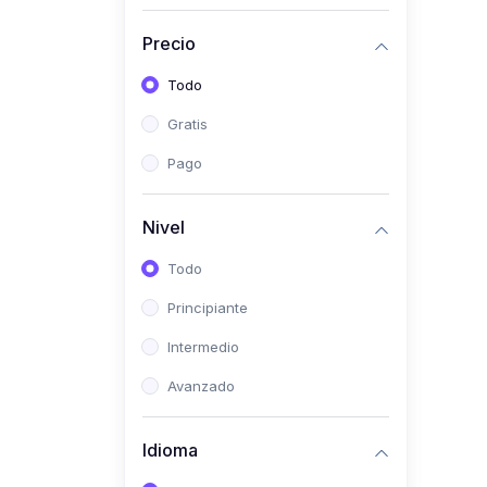
(0)
Historia
Precio
(0)
Arte y Música
Todo
(0)
Desarrollo Web
Gratis
(0)
Desarrollo Móvil
Pago
(0)
Lenguajes de
Programación
Nivel
(0)
Desarrollo de Videojuegos
Todo
(0)
Edición, Diseño Gráfico e
Principiante
Ilustración
(0)
Intermedio
Informática
(0)
Avanzado
Administración, Gestión
Pública y Marketing
Idioma
(0)
Arquitectura e Ingeniería
Civil