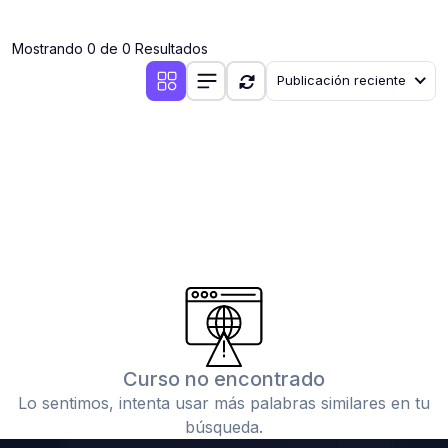
(0)
Clases en vivo por iniciarse
Mostrando 0 de 0 Resultados
(0)
Clases en vivo ya iniciadas
Publicación reciente
(0)
3. CONFERENCIAS
(0)
Conferencias por iniciar
(0)
Conferencias ya iniciadas
(0)
4. RESOLUCIÓN DE TAREAS, TRABAJOS Y PROBLEMAS
ACADÉMICOS
(0)
Banco de Preguntas
(0)
Exámenes
(0)
Tareas o trabajos de investigación ( monografías,
tesis, casos clínicos, etc.)
Curso no encontrado
(0)
Resolver tareas o preguntas, hacer trabajos
Lo sentimos, intenta usar más palabras similares en tu
académicos o de investigación (monografías y otros)
búsqueda.