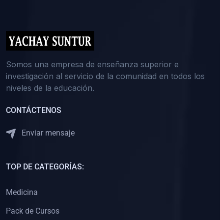
(0)
5. REFORZAMIENTO ACADÉMICO
(0)
Reforzamiento Personal
(0)
Reforzamiento Grupal
(0)
6. ASESORÍA
Somos una empresa de enseñanza superior e
investigación al servicio de la comunidad en todos los
(0)
Asesoría Educación Primaria
niveles de la educación.
(0)
Asesoría Educación Secundaria
CONTÁCTENOS
(0)
Asesoría Educación Preuniversitaria
(0)
Asesoría Educación Universitaria o Pregrado
Enviar mensaje
(0)
Asesoría Educación Postgrado
(0)
7. CAPACITACIÓN DOCENTE
TOP DE CATEGORÍAS:
(0)
Capacitación Docentes de Educación Primaria
Medicina
(0)
Capacitación Docentes de Educación Secundaria
Pack de Cursos
(0)
Capacitación Docentes de Preparación Preuniversitaria