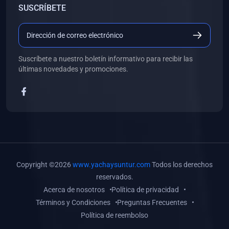
SUSCRÍBETE
(0)
Libros de Desarrollo Web y Móvil
(0)
Libros de Programación
(0)
Libros de Edición, Diseño Gráfico e Ilustración
Suscríbete a nuestro boletín informativo para recibir las
(0)
Libros de Informática
últimas novedades y promociones.
(0)
Libros de Administración, Gestión Pública y Marketing
(0)
Libros de Arquitectura e Ingeniería Civil
(0)
Libros de Ingeniería de Sistemas
(0)
Libros de Ingeniería de Software
(0)
Libros de Ciencia de Datos
Copyright ©2026
www.yachaysuntur.com
Todos los derechos
(0)
Libros de Computación Científica
reservados.
Acerca de nosotros
Política de privacidad
(0)
Libros de Mecatrónica
Términos y Condiciones
Preguntas Frecuentes
(0)
Libros de Robótica
Política de reembolso