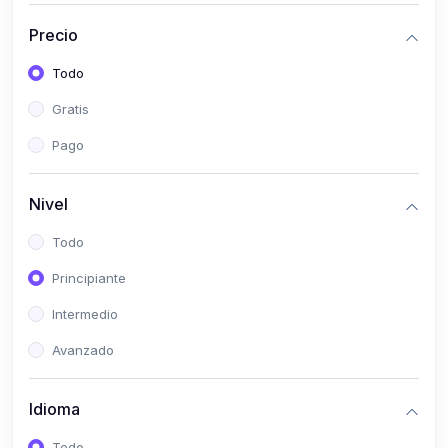
(0)
Historia
Precio
(0)
Arte y Música
Todo
(0)
Desarrollo Web
Gratis
(0)
Desarrollo Móvil
Pago
(0)
Lenguajes de Programación
(0)
Desarrollo de Videojuegos
Nivel
(0)
Edición, Diseño Gráfico e Ilustración
Todo
(0)
Informática
Principiante
(0)
Administración, Gestión Pública y Marketing
Intermedio
(0)
Arquitectura e Ingeniería Civil
Avanzado
(0)
Ingeniería de Sistemas
Idioma
(0)
Ingeniería de Software
(0)
Ciencia de Datos
Todo