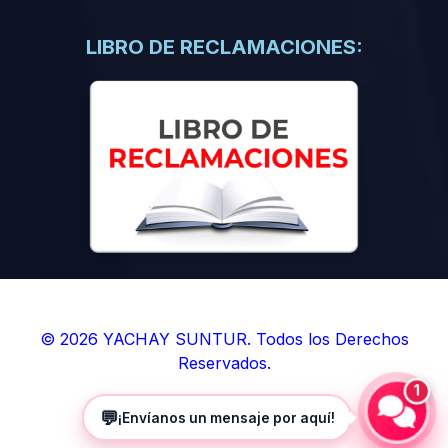
(0)
Libros de Inteligencia Artificial
(0)
Libros de Idiomas
LIBRO DE RECLAMACIONES:
(0)
9. BOLETINES
(0)
Boletines en Ciencias
(0)
Boletines en Ingenierías
(0)
Boletines en Humanidades
(0)
10. REVISTAS
(0)
Revistas en Ciencias
(0)
Revistas en Ingenierías
(0)
Revistas en Humanidades
© 2026 YACHAY SUNTUR. Todos los Derechos
Reservados.
(0)
11. SOFTWARE
1
(0)
Sistemas Operativos
💬
¡Envíanos un mensaje por aquí!
(0)
Aplicaciones