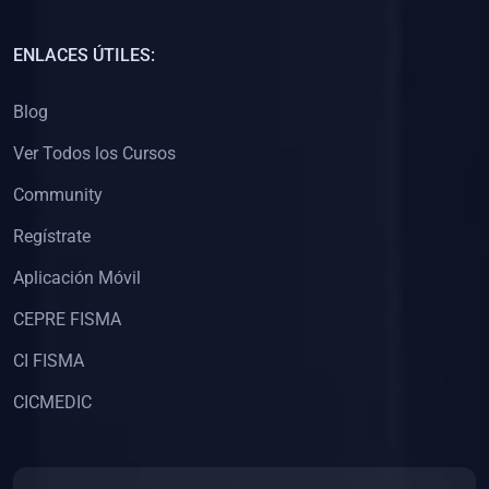
(0)
Capacitación Docentes Universitarios
ENLACES ÚTILES:
(0)
8. LIBROS
Blog
(0)
Libros de Matemáticas
Ver Todos los Cursos
(0)
Libros de Estadística
Community
(0)
Libros de Física
(0)
Libros de Química
Regístrate
(0)
Libros de Biología
Aplicación Móvil
(0)
Libros de Medicina
CEPRE FISMA
(0)
Libros de Economía
CI FISMA
(0)
Libros de Derecho
CICMEDIC
(0)
Libros de Historia
(0)
Libros de Arte y Música