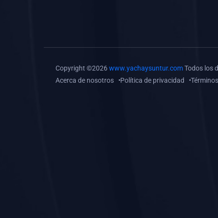
(0)
Tareas o trabajos de
investigación (
monografías, tesis, casos
clínicos, etc.)
(0)
Resolver tareas o
Copyright ©2026
www.yachaysuntur.com
Todos los 
preguntas, hacer trabajos
Acerca de nosotros
Política de privacidad
Términos
académicos o de
investigación (monografías
y otros)
(0)
5. REFORZAMIENTO
ACADÉMICO
(0)
Reforzamiento Personal
(0)
Reforzamiento Grupal
(0)
6. ASESORÍA
(0)
Asesoría Educación
Primaria