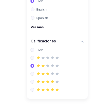
Todo
(0)
Ingeniería de Sistemas
English
(0)
Ingeniería de Software
Spanish
(0)
Ciencia de Datos
Ver más
(0)
Computación Científica
(0)
Ingeniería Mecatrónica
Calificaciones
(0)
Robótica
Todo
(0)
Inteligencia Artificial
(0)
Idiomas
(0)
Lenguaje
(0)
Literatura
(0)
Filosofía
(0)
Psicología