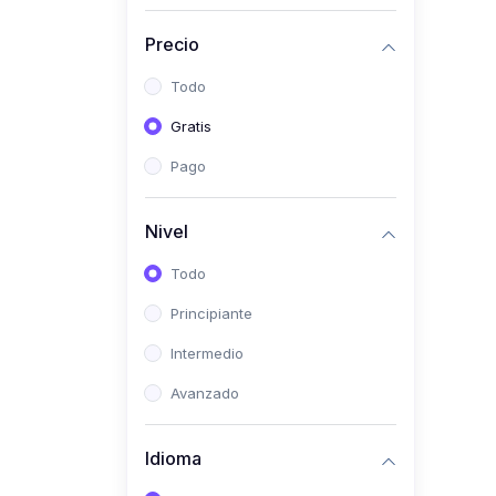
(0)
Historia
Precio
(0)
Arte y Música
Todo
(0)
Desarrollo Web
Gratis
(0)
Desarrollo Móvil
Pago
(0)
Lenguajes de
Programación
Nivel
(0)
Desarrollo de Videojuegos
Todo
(0)
Edición, Diseño Gráfico e
Principiante
Ilustración
(0)
Intermedio
Informática
(0)
Avanzado
Administración, Gestión
Pública y Marketing
Idioma
(0)
Arquitectura e Ingeniería
Civil