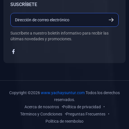
SUSCRÍBETE
(0)
Libros de Desarrollo Web y Móvil
(0)
Libros de Programación
(0)
Libros de Edición, Diseño Gráfico e Ilustración
Suscríbete a nuestro boletín informativo para recibir las
(0)
Libros de Informática
últimas novedades y promociones.
(0)
Libros de Administración, Gestión Pública y Marketing
(0)
Libros de Arquitectura e Ingeniería Civil
(0)
Libros de Ingeniería de Sistemas
(0)
Libros de Ingeniería de Software
(0)
Libros de Ciencia de Datos
Copyright ©2026
www.yachaysuntur.com
Todos los derechos
(0)
Libros de Computación Científica
reservados.
Acerca de nosotros
Política de privacidad
(0)
Libros de Mecatrónica
Términos y Condiciones
Preguntas Frecuentes
(0)
Libros de Robótica
Política de reembolso