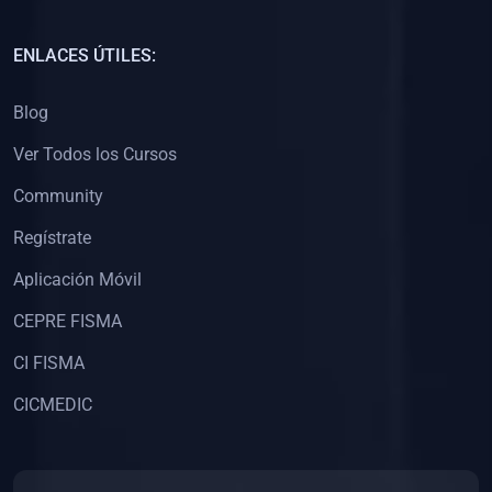
(0)
Capacitación Docentes Universitarios
ENLACES ÚTILES:
(0)
8. LIBROS
Blog
(0)
Libros de Matemáticas
Ver Todos los Cursos
(0)
Libros de Estadística
Community
(0)
Libros de Física
(0)
Libros de Química
Regístrate
(0)
Libros de Biología
Aplicación Móvil
(0)
Libros de Medicina
CEPRE FISMA
(0)
Libros de Economía
CI FISMA
(0)
Libros de Derecho
CICMEDIC
(0)
Libros de Historia
(0)
Libros de Arte y Música