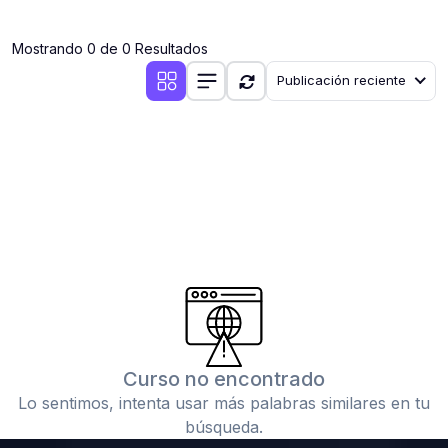
(0)
Clases en vivo por iniciarse
Mostrando 0 de 0 Resultados
(0)
Clases en vivo ya iniciadas
Publicación reciente
(0)
3. CONFERENCIAS
(0)
Conferencias por iniciar
(0)
Conferencias ya iniciadas
(0)
4. RESOLUCIÓN DE TAREAS, TRABAJOS Y PROBLEMAS
ACADÉMICOS
(0)
Banco de Preguntas
(0)
Exámenes
(0)
Tareas o trabajos de investigación ( monografías,
tesis, casos clínicos, etc.)
Curso no encontrado
(0)
Resolver tareas o preguntas, hacer trabajos
Lo sentimos, intenta usar más palabras similares en tu
académicos o de investigación (monografías y otros)
búsqueda.