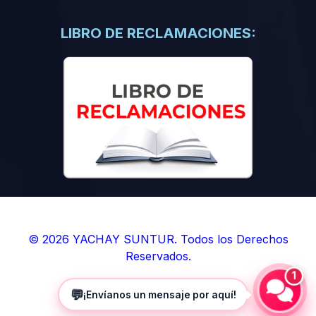
(0)
Libros de Inteligencia Artificial
(0)
Libros de Idiomas
LIBRO DE RECLAMACIONES:
(0)
9. BOLETINES
(0)
Boletines en Ciencias
(0)
Boletines en Ingenierías
(0)
Boletines en Humanidades
(0)
10. REVISTAS
(0)
Revistas en Ciencias
(0)
Revistas en Ingenierías
(0)
Revistas en Humanidades
© 2026 YACHAY SUNTUR. Todos los Derechos
Reservados.
(0)
11. SOFTWARE
1
(0)
Sistemas Operativos
💬
¡Envíanos un mensaje por aquí!
(0)
Aplicaciones