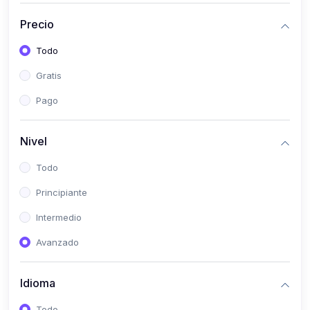
(0)
Historia
Precio
(0)
Arte y Música
Todo
(0)
Desarrollo Web
Gratis
(0)
Desarrollo Móvil
Pago
(0)
Lenguajes de Programación
(0)
Desarrollo de Videojuegos
Nivel
(0)
Edición, Diseño Gráfico e Ilustración
Todo
(0)
Informática
Principiante
(0)
Administración, Gestión Pública y Marketing
Intermedio
(0)
Arquitectura e Ingeniería Civil
Avanzado
(0)
Ingeniería de Sistemas
Idioma
(0)
Ingeniería de Software
(0)
Ciencia de Datos
Todo