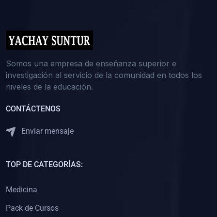
(0)
5. REFORZAMIENTO ACADÉMICO
(0)
Reforzamiento Personal
(0)
Reforzamiento Grupal
(0)
6. ASESORÍA
Somos una empresa de enseñanza superior e
investigación al servicio de la comunidad en todos los
(0)
Asesoría Educación Primaria
niveles de la educación.
(0)
Asesoría Educación Secundaria
CONTÁCTENOS
(0)
Asesoría Educación Preuniversitaria
(0)
Asesoría Educación Universitaria o Pregrado
Enviar mensaje
(0)
Asesoría Educación Postgrado
(0)
7. CAPACITACIÓN DOCENTE
TOP DE CATEGORÍAS:
(0)
Capacitación Docentes de Educación Primaria
Medicina
(0)
Capacitación Docentes de Educación Secundaria
Pack de Cursos
(0)
Capacitación Docentes de Preparación Preuniversitaria