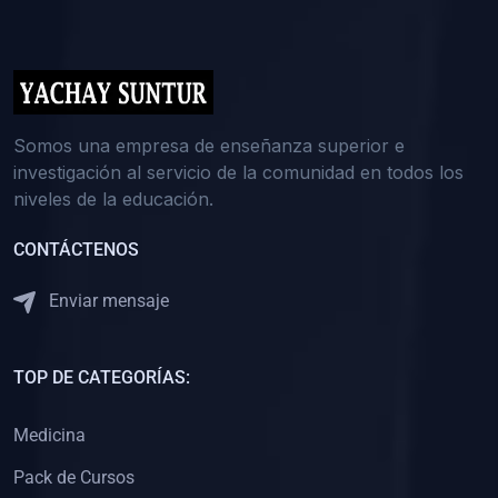
(0)
5. REFORZAMIENTO ACADÉMICO
(0)
Reforzamiento Personal
(0)
Reforzamiento Grupal
(0)
6. ASESORÍA
Somos una empresa de enseñanza superior e
investigación al servicio de la comunidad en todos los
(0)
Asesoría Educación Primaria
niveles de la educación.
(0)
Asesoría Educación Secundaria
CONTÁCTENOS
(0)
Asesoría Educación Preuniversitaria
(0)
Asesoría Educación Universitaria o Pregrado
Enviar mensaje
(0)
Asesoría Educación Postgrado
(0)
7. CAPACITACIÓN DOCENTE
TOP DE CATEGORÍAS:
(0)
Capacitación Docentes de Educación Primaria
Medicina
(0)
Capacitación Docentes de Educación Secundaria
Pack de Cursos
(0)
Capacitación Docentes de Preparación Preuniversitaria