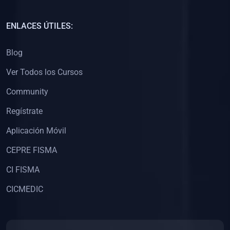
(0)
Capacitación Docentes Universitarios
ENLACES ÚTILES:
(0)
8. LIBROS
Blog
(0)
Libros de Matemáticas
Ver Todos los Cursos
(0)
Libros de Estadística
Community
(0)
Libros de Física
(0)
Libros de Química
Regístrate
(0)
Libros de Biología
Aplicación Móvil
(0)
Libros de Medicina
CEPRE FISMA
(0)
Libros de Economía
CI FISMA
(0)
Libros de Derecho
CICMEDIC
(0)
Libros de Historia
(0)
Libros de Arte y Música