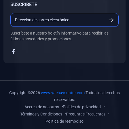
SUSCRÍBETE
(0)
Libros de Desarrollo Web y Móvil
(0)
Libros de Programación
(0)
Libros de Edición, Diseño Gráfico e Ilustración
Suscríbete a nuestro boletín informativo para recibir las
(0)
Libros de Informática
últimas novedades y promociones.
(0)
Libros de Administración, Gestión Pública y Marketing
(0)
Libros de Arquitectura e Ingeniería Civil
(0)
Libros de Ingeniería de Sistemas
(0)
Libros de Ingeniería de Software
(0)
Libros de Ciencia de Datos
Copyright ©2026
www.yachaysuntur.com
Todos los derechos
(0)
Libros de Computación Científica
reservados.
Acerca de nosotros
Política de privacidad
(0)
Libros de Mecatrónica
Términos y Condiciones
Preguntas Frecuentes
(0)
Libros de Robótica
Política de reembolso