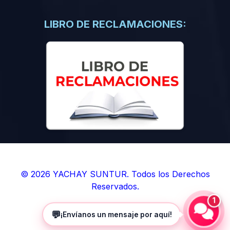
(0)
Libros de Inteligencia Artificial
(0)
Libros de Idiomas
LIBRO DE RECLAMACIONES:
(0)
9. BOLETINES
(0)
Boletines en Ciencias
(0)
Boletines en Ingenierías
(0)
Boletines en Humanidades
(0)
10. REVISTAS
(0)
Revistas en Ciencias
(0)
Revistas en Ingenierías
(0)
Revistas en Humanidades
© 2026 YACHAY SUNTUR. Todos los Derechos
Reservados.
(0)
11. SOFTWARE
1
(0)
Sistemas Operativos
💬
¡Envíanos un mensaje por aquí!
(0)
Aplicaciones