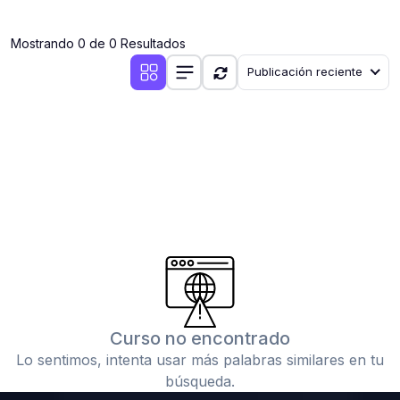
(0)
Clases en vivo por iniciarse
Mostrando 0 de 0 Resultados
(0)
Clases en vivo ya iniciadas
Publicación reciente
(0)
3. CONFERENCIAS
(0)
Conferencias por iniciar
(0)
Conferencias ya iniciadas
(0)
4. RESOLUCIÓN DE TAREAS, TRABAJOS Y PROBLEMAS
ACADÉMICOS
(0)
Banco de Preguntas
(0)
Exámenes
(0)
Tareas o trabajos de investigación ( monografías,
tesis, casos clínicos, etc.)
Curso no encontrado
(0)
Resolver tareas o preguntas, hacer trabajos
Lo sentimos, intenta usar más palabras similares en tu
académicos o de investigación (monografías y otros)
búsqueda.