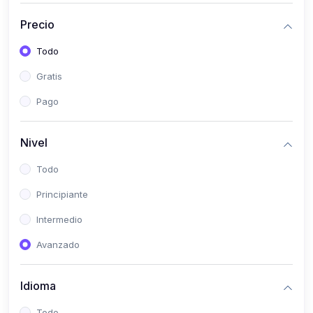
(0)
Historia
Precio
(0)
Arte y Música
Todo
(0)
Desarrollo Web
Gratis
(0)
Desarrollo Móvil
Pago
(0)
Lenguajes de Programación
(0)
Desarrollo de Videojuegos
Nivel
(0)
Edición, Diseño Gráfico e Ilustración
Todo
(0)
Informática
Principiante
(0)
Administración, Gestión Pública y Marketing
Intermedio
(0)
Arquitectura e Ingeniería Civil
Avanzado
(0)
Ingeniería de Sistemas
Idioma
(0)
Ingeniería de Software
(0)
Ciencia de Datos
Todo