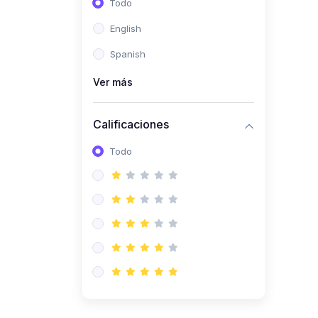
Todo
(0)
Ingeniería de Sistemas
English
(0)
Ingeniería de Software
Spanish
(0)
Ciencia de Datos
Ver más
(0)
Computación Científica
(0)
Ingeniería Mecatrónica
Calificaciones
(0)
Robótica
Todo
(0)
Inteligencia Artificial
(0)
Idiomas
(0)
Lenguaje
(0)
Literatura
(0)
Filosofía
(0)
Psicología