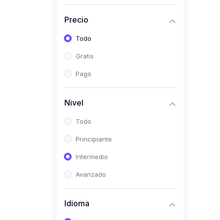
(0)
Historia
Precio
(0)
Arte y Música
Todo
(0)
Desarrollo Web
Gratis
(0)
Desarrollo Móvil
Pago
(0)
Lenguajes de
Programación
Nivel
(0)
Desarrollo de Videojuegos
Todo
(0)
Edición, Diseño Gráfico e
Principiante
Ilustración
(0)
Intermedio
Informática
(0)
Avanzado
Administración, Gestión
Pública y Marketing
Idioma
(0)
Arquitectura e Ingeniería
Civil