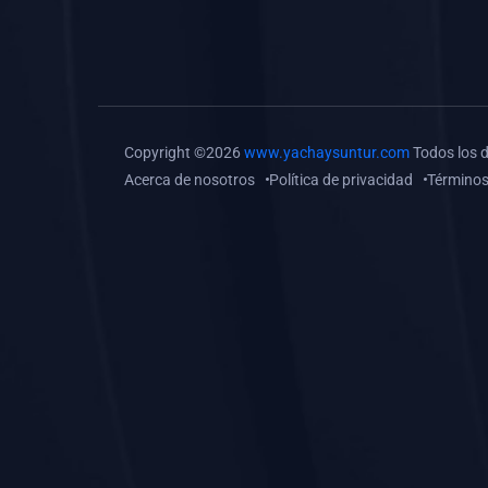
(0)
Tareas o trabajos de
investigación (
monografías, tesis, casos
clínicos, etc.)
(0)
Resolver tareas o
Copyright ©2026
www.yachaysuntur.com
Todos los 
preguntas, hacer trabajos
Acerca de nosotros
Política de privacidad
Términos
académicos o de
investigación (monografías
y otros)
(0)
5. REFORZAMIENTO
ACADÉMICO
(0)
Reforzamiento Personal
(0)
Reforzamiento Grupal
(0)
6. ASESORÍA
(0)
Asesoría Educación
Primaria