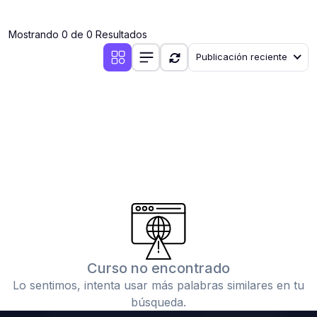
(0)
Clases en vivo por iniciarse
Mostrando 0 de 0 Resultados
(0)
Clases en vivo ya iniciadas
Publicación reciente
(0)
3. CONFERENCIAS
(0)
Conferencias por iniciar
(0)
Conferencias ya iniciadas
(0)
4. RESOLUCIÓN DE TAREAS, TRABAJOS Y PROBLEMAS
ACADÉMICOS
(0)
Banco de Preguntas
(0)
Exámenes
(0)
Tareas o trabajos de investigación ( monografías,
tesis, casos clínicos, etc.)
Curso no encontrado
(0)
Resolver tareas o preguntas, hacer trabajos
Lo sentimos, intenta usar más palabras similares en tu
académicos o de investigación (monografías y otros)
búsqueda.