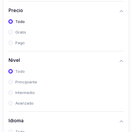
(0)
Historia
Precio
(0)
Arte y Música
Todo
(0)
Desarrollo Web
Gratis
(0)
Desarrollo Móvil
Pago
(0)
Lenguajes de Programación
(0)
Desarrollo de Videojuegos
Nivel
(0)
Edición, Diseño Gráfico e Ilustración
Todo
(0)
Informática
Principiante
(0)
Administración, Gestión Pública y Marketing
Intermedio
(0)
Arquitectura e Ingeniería Civil
Avanzado
(0)
Ingeniería de Sistemas
Idioma
(0)
Ingeniería de Software
(0)
Ciencia de Datos
Todo