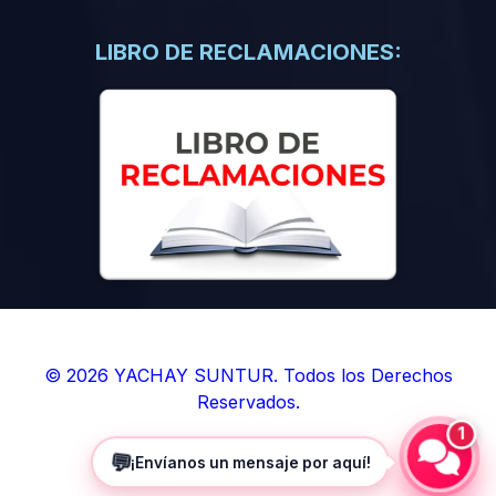
(0)
Libros de Inteligencia Artificial
(0)
Libros de Idiomas
LIBRO DE RECLAMACIONES:
(0)
9. BOLETINES
(0)
Boletines en Ciencias
(0)
Boletines en Ingenierías
(0)
Boletines en Humanidades
(0)
10. REVISTAS
(0)
Revistas en Ciencias
(0)
Revistas en Ingenierías
(0)
Revistas en Humanidades
© 2026 YACHAY SUNTUR. Todos los Derechos
Reservados.
(0)
11. SOFTWARE
1
(0)
Sistemas Operativos
💬
¡Envíanos un mensaje por aquí!
(0)
Aplicaciones