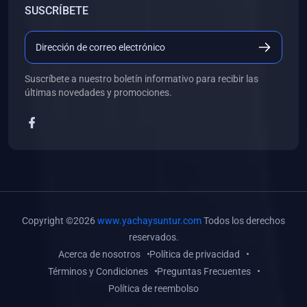
SUSCRÍBETE
(0)
Libros de Desarrollo Web y Móvil
(0)
Libros de Programación
(0)
Libros de Edición, Diseño Gráfico e Ilustración
Suscríbete a nuestro boletín informativo para recibir las
(0)
Libros de Informática
últimas novedades y promociones.
(0)
Libros de Administración, Gestión Pública y Marketing
(0)
Libros de Arquitectura e Ingeniería Civil
(0)
Libros de Ingeniería de Sistemas
(0)
Libros de Ingeniería de Software
(0)
Libros de Ciencia de Datos
Copyright ©2026
www.yachaysuntur.com
Todos los derechos
(0)
Libros de Computación Científica
reservados.
Acerca de nosotros
Política de privacidad
(0)
Libros de Mecatrónica
Términos y Condiciones
Preguntas Frecuentes
(0)
Libros de Robótica
Política de reembolso