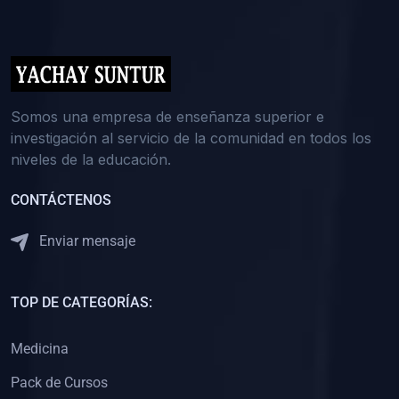
(0)
5. REFORZAMIENTO ACADÉMICO
(0)
Reforzamiento Personal
(0)
Reforzamiento Grupal
(0)
6. ASESORÍA
Somos una empresa de enseñanza superior e
investigación al servicio de la comunidad en todos los
(0)
Asesoría Educación Primaria
niveles de la educación.
(0)
Asesoría Educación Secundaria
CONTÁCTENOS
(0)
Asesoría Educación Preuniversitaria
(0)
Asesoría Educación Universitaria o Pregrado
Enviar mensaje
(0)
Asesoría Educación Postgrado
(0)
7. CAPACITACIÓN DOCENTE
TOP DE CATEGORÍAS:
(0)
Capacitación Docentes de Educación Primaria
Medicina
(0)
Capacitación Docentes de Educación Secundaria
Pack de Cursos
(0)
Capacitación Docentes de Preparación Preuniversitaria