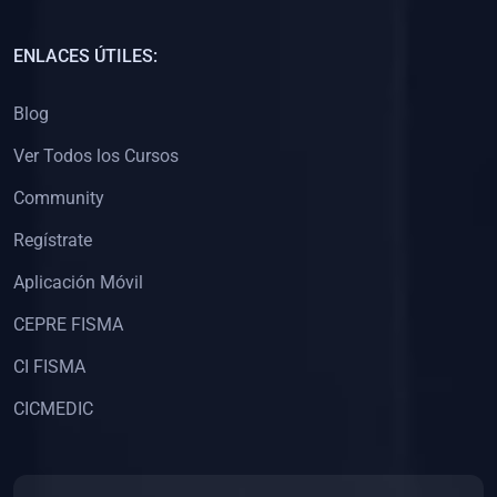
(0)
Capacitación Docentes Universitarios
ENLACES ÚTILES:
(0)
8. LIBROS
Blog
(0)
Libros de Matemáticas
Ver Todos los Cursos
(0)
Libros de Estadística
Community
(0)
Libros de Física
(0)
Libros de Química
Regístrate
(0)
Libros de Biología
Aplicación Móvil
(0)
Libros de Medicina
CEPRE FISMA
(0)
Libros de Economía
CI FISMA
(0)
Libros de Derecho
CICMEDIC
(0)
Libros de Historia
(0)
Libros de Arte y Música