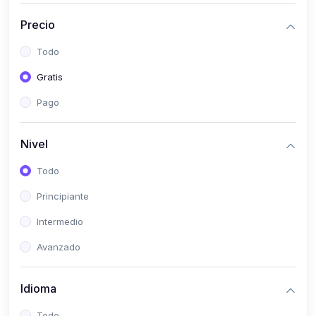
(0)
Historia
Precio
(0)
Arte y Música
Todo
(0)
Desarrollo Web
Gratis
(0)
Desarrollo Móvil
Pago
(0)
Lenguajes de Programación
(0)
Desarrollo de Videojuegos
Nivel
(0)
Edición, Diseño Gráfico e Ilustración
Todo
(0)
Informática
Principiante
(0)
Administración, Gestión Pública y Marketing
Intermedio
(0)
Arquitectura e Ingeniería Civil
Avanzado
(0)
Ingeniería de Sistemas
Idioma
(0)
Ingeniería de Software
(0)
Ciencia de Datos
Todo