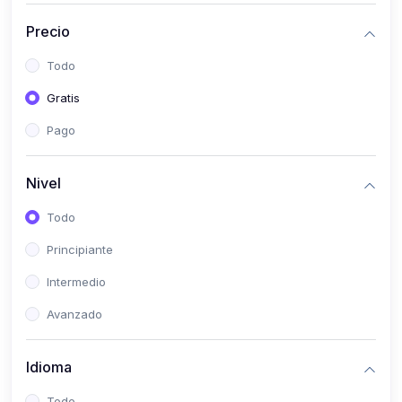
(0)
Historia
Precio
(0)
Arte y Música
Todo
(0)
Desarrollo Web
Gratis
(0)
Desarrollo Móvil
Pago
(0)
Lenguajes de Programación
(0)
Desarrollo de Videojuegos
Nivel
(0)
Edición, Diseño Gráfico e Ilustración
Todo
(0)
Informática
Principiante
(0)
Administración, Gestión Pública y Marketing
Intermedio
(0)
Arquitectura e Ingeniería Civil
Avanzado
(0)
Ingeniería de Sistemas
Idioma
(0)
Ingeniería de Software
(0)
Ciencia de Datos
Todo