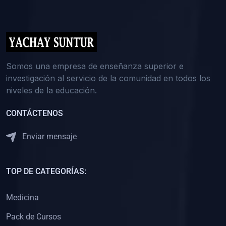
(0)
5. REFORZAMIENTO ACADÉMICO
(0)
Reforzamiento Personal
(0)
Reforzamiento Grupal
(0)
6. ASESORÍA
Somos una empresa de enseñanza superior e
investigación al servicio de la comunidad en todos los
(0)
Asesoría Educación Primaria
niveles de la educación.
(0)
Asesoría Educación Secundaria
CONTÁCTENOS
(0)
Asesoría Educación Preuniversitaria
(0)
Asesoría Educación Universitaria o Pregrado
Enviar mensaje
(0)
Asesoría Educación Postgrado
(0)
7. CAPACITACIÓN DOCENTE
TOP DE CATEGORÍAS:
(0)
Capacitación Docentes de Educación Primaria
Medicina
(0)
Capacitación Docentes de Educación Secundaria
Pack de Cursos
(0)
Capacitación Docentes de Preparación Preuniversitaria