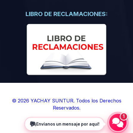
(0)
Libros de Inteligencia Artificial
(0)
Libros de Idiomas
LIBRO DE RECLAMACIONES:
(0)
9. BOLETINES
(0)
Boletines en Ciencias
(0)
Boletines en Ingenierías
(0)
Boletines en Humanidades
(0)
10. REVISTAS
(0)
Revistas en Ciencias
(0)
Revistas en Ingenierías
(0)
Revistas en Humanidades
© 2026 YACHAY SUNTUR. Todos los Derechos
Reservados.
(0)
11. SOFTWARE
1
(0)
Sistemas Operativos
💬
¡Envíanos un mensaje por aquí!
(0)
Aplicaciones