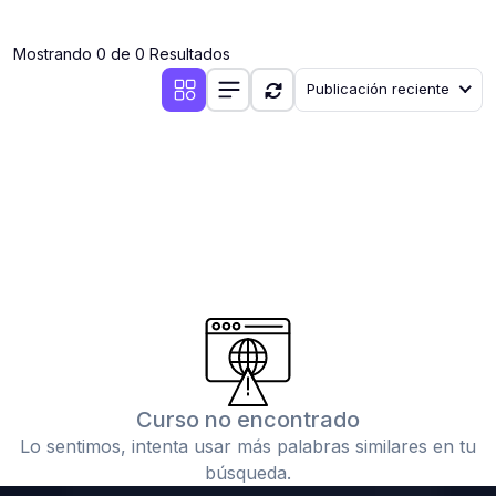
(0)
Clases en vivo por iniciarse
Mostrando 0 de 0 Resultados
(0)
Clases en vivo ya iniciadas
Publicación reciente
(0)
3. CONFERENCIAS
(0)
Conferencias por iniciar
(0)
Conferencias ya iniciadas
(0)
4. RESOLUCIÓN DE TAREAS, TRABAJOS Y PROBLEMAS
ACADÉMICOS
(0)
Banco de Preguntas
(0)
Exámenes
(0)
Tareas o trabajos de investigación ( monografías,
tesis, casos clínicos, etc.)
Curso no encontrado
(0)
Resolver tareas o preguntas, hacer trabajos
Lo sentimos, intenta usar más palabras similares en tu
académicos o de investigación (monografías y otros)
búsqueda.