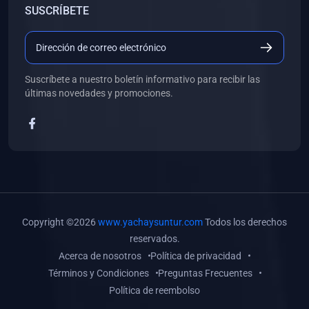
SUSCRÍBETE
(0)
Libros de Desarrollo Web y Móvil
(0)
Libros de Programación
(0)
Libros de Edición, Diseño Gráfico e Ilustración
Suscríbete a nuestro boletín informativo para recibir las
(0)
Libros de Informática
últimas novedades y promociones.
(0)
Libros de Administración, Gestión Pública y Marketing
(0)
Libros de Arquitectura e Ingeniería Civil
(0)
Libros de Ingeniería de Sistemas
(0)
Libros de Ingeniería de Software
(0)
Libros de Ciencia de Datos
Copyright ©2026
www.yachaysuntur.com
Todos los derechos
(0)
Libros de Computación Científica
reservados.
Acerca de nosotros
Política de privacidad
(0)
Libros de Mecatrónica
Términos y Condiciones
Preguntas Frecuentes
(0)
Libros de Robótica
Política de reembolso