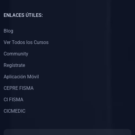
(0)
Capacitación Docentes Universitarios
ENLACES ÚTILES:
(0)
8. LIBROS
Blog
(0)
Libros de Matemáticas
Ver Todos los Cursos
(0)
Libros de Estadística
Community
(0)
Libros de Física
(0)
Libros de Química
Regístrate
(0)
Libros de Biología
Aplicación Móvil
(0)
Libros de Medicina
CEPRE FISMA
(0)
Libros de Economía
CI FISMA
(0)
Libros de Derecho
CICMEDIC
(0)
Libros de Historia
(0)
Libros de Arte y Música