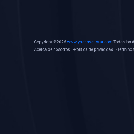
(0)
Tareas o trabajos de
investigación (
monografías, tesis, casos
clínicos, etc.)
(0)
Resolver tareas o
Copyright ©2026
www.yachaysuntur.com
Todos los 
preguntas, hacer trabajos
Acerca de nosotros
Política de privacidad
Términos
académicos o de
investigación (monografías
y otros)
(0)
5. REFORZAMIENTO
ACADÉMICO
(0)
Reforzamiento Personal
(0)
Reforzamiento Grupal
(0)
6. ASESORÍA
(0)
Asesoría Educación
Primaria