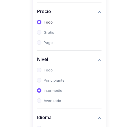
(0)
Historia
Precio
(0)
Arte y Música
Todo
(0)
Desarrollo Web
Gratis
(0)
Desarrollo Móvil
Pago
(0)
Lenguajes de
Programación
Nivel
(0)
Desarrollo de Videojuegos
Todo
(0)
Edición, Diseño Gráfico e
Principiante
Ilustración
(0)
Intermedio
Informática
(0)
Avanzado
Administración, Gestión
Pública y Marketing
Idioma
(0)
Arquitectura e Ingeniería
Civil