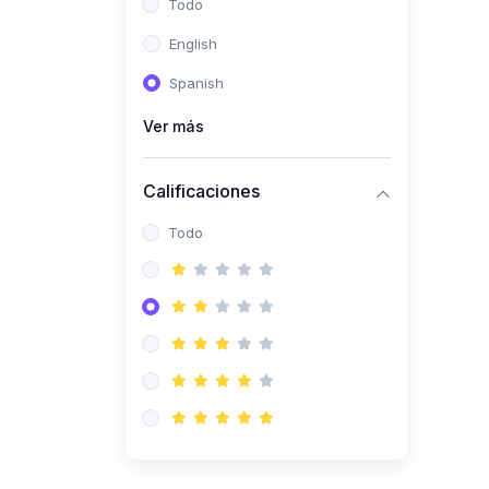
Todo
(0)
Ingeniería de Sistemas
English
(0)
Ingeniería de Software
Spanish
(0)
Ciencia de Datos
Ver más
(0)
Computación Científica
(0)
Ingeniería Mecatrónica
Calificaciones
(0)
Robótica
Todo
(0)
Inteligencia Artificial
(0)
Idiomas
(0)
Lenguaje
(0)
Literatura
(0)
Filosofía
(0)
Psicología