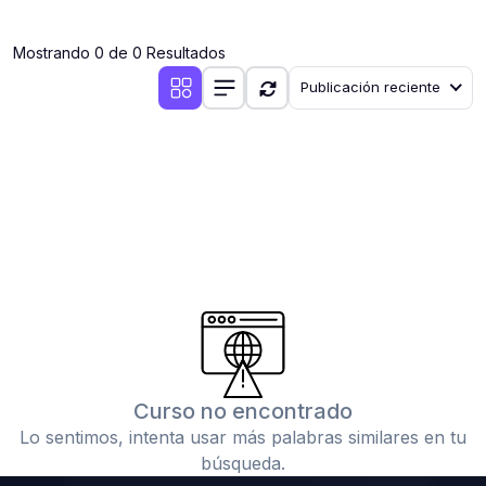
(0)
Clases en vivo por iniciarse
Mostrando 0 de 0 Resultados
(0)
Clases en vivo ya iniciadas
Publicación reciente
(0)
3. CONFERENCIAS
(0)
Conferencias por iniciar
(0)
Conferencias ya iniciadas
(0)
4. RESOLUCIÓN DE TAREAS, TRABAJOS Y PROBLEMAS
ACADÉMICOS
(0)
Banco de Preguntas
(0)
Exámenes
(0)
Tareas o trabajos de investigación ( monografías,
tesis, casos clínicos, etc.)
Curso no encontrado
(0)
Resolver tareas o preguntas, hacer trabajos
Lo sentimos, intenta usar más palabras similares en tu
académicos o de investigación (monografías y otros)
búsqueda.