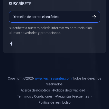
SUSCRÍBETE
(0)
Libros de Desarrollo Web y Móvil
(0)
Libros de Programación
(0)
Libros de Edición, Diseño Gráfico e Ilustración
Suscríbete a nuestro boletín informativo para recibir las
(0)
Libros de Informática
últimas novedades y promociones.
(0)
Libros de Administración, Gestión Pública y Marketing
(0)
Libros de Arquitectura e Ingeniería Civil
(0)
Libros de Ingeniería de Sistemas
(0)
Libros de Ingeniería de Software
(0)
Libros de Ciencia de Datos
Copyright ©2026
www.yachaysuntur.com
Todos los derechos
(0)
Libros de Computación Científica
reservados.
Acerca de nosotros
Política de privacidad
(0)
Libros de Mecatrónica
Términos y Condiciones
Preguntas Frecuentes
(0)
Libros de Robótica
Política de reembolso