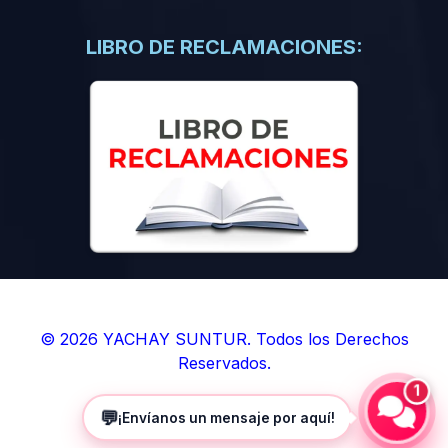
(0)
Libros de Inteligencia Artificial
(0)
Libros de Idiomas
LIBRO DE RECLAMACIONES:
(0)
9. BOLETINES
(0)
Boletines en Ciencias
(0)
Boletines en Ingenierías
(0)
Boletines en Humanidades
(0)
10. REVISTAS
(0)
Revistas en Ciencias
(0)
Revistas en Ingenierías
(0)
Revistas en Humanidades
© 2026 YACHAY SUNTUR. Todos los Derechos
Reservados.
(0)
11. SOFTWARE
1
(0)
Sistemas Operativos
💬
¡Envíanos un mensaje por aquí!
(0)
Aplicaciones