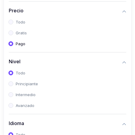
(0)
Historia
Precio
(0)
Arte y Música
Todo
(0)
Desarrollo Web
Gratis
(0)
Desarrollo Móvil
Pago
(0)
Lenguajes de Programación
(0)
Desarrollo de Videojuegos
Nivel
(0)
Edición, Diseño Gráfico e Ilustración
Todo
(0)
Informática
Principiante
(0)
Administración, Gestión Pública y Marketing
Intermedio
(0)
Arquitectura e Ingeniería Civil
Avanzado
(0)
Ingeniería de Sistemas
Idioma
(0)
Ingeniería de Software
(0)
Ciencia de Datos
Todo