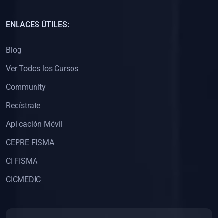
(0)
Capacitación Docentes Universitarios
ENLACES ÚTILES:
(0)
8. LIBROS
Blog
(0)
Libros de Matemáticas
Ver Todos los Cursos
(0)
Libros de Estadística
Community
(0)
Libros de Física
(0)
Libros de Química
Regístrate
(0)
Libros de Biología
Aplicación Móvil
(0)
Libros de Medicina
CEPRE FISMA
(0)
Libros de Economía
CI FISMA
(0)
Libros de Derecho
CICMEDIC
(0)
Libros de Historia
(0)
Libros de Arte y Música