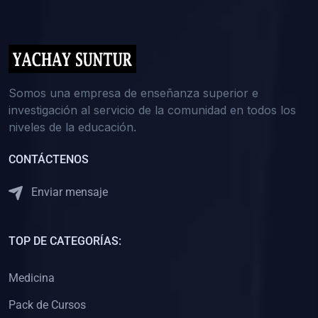
(0)
5. REFORZAMIENTO ACADÉMICO
(0)
Reforzamiento Personal
(0)
Reforzamiento Grupal
(0)
6. ASESORÍA
Somos una empresa de enseñanza superior e
investigación al servicio de la comunidad en todos los
(0)
Asesoría Educación Primaria
niveles de la educación.
(0)
Asesoría Educación Secundaria
CONTÁCTENOS
(0)
Asesoría Educación Preuniversitaria
(0)
Asesoría Educación Universitaria o Pregrado
Enviar mensaje
(0)
Asesoría Educación Postgrado
(0)
7. CAPACITACIÓN DOCENTE
TOP DE CATEGORÍAS:
(0)
Capacitación Docentes de Educación Primaria
Medicina
(0)
Capacitación Docentes de Educación Secundaria
Pack de Cursos
(0)
Capacitación Docentes de Preparación Preuniversitaria