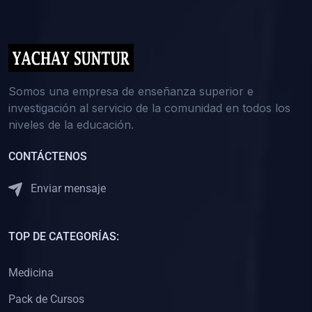
(0)
5. REFORZAMIENTO ACADÉMICO
(0)
Reforzamiento Personal
(0)
Reforzamiento Grupal
(0)
6. ASESORÍA
Somos una empresa de enseñanza superior e
investigación al servicio de la comunidad en todos los
(0)
Asesoría Educación Primaria
niveles de la educación.
(0)
Asesoría Educación Secundaria
CONTÁCTENOS
(0)
Asesoría Educación Preuniversitaria
(0)
Asesoría Educación Universitaria o Pregrado
Enviar mensaje
(0)
Asesoría Educación Postgrado
(0)
7. CAPACITACIÓN DOCENTE
TOP DE CATEGORÍAS:
(0)
Capacitación Docentes de Educación Primaria
Medicina
(0)
Capacitación Docentes de Educación Secundaria
Pack de Cursos
(0)
Capacitación Docentes de Preparación Preuniversitaria