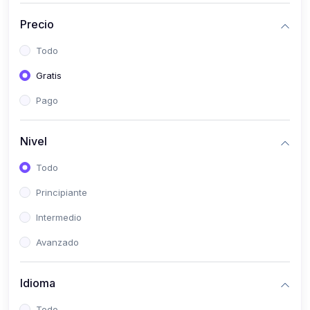
(0)
Historia
Precio
(0)
Arte y Música
Todo
(0)
Desarrollo Web
Gratis
(0)
Desarrollo Móvil
Pago
(0)
Lenguajes de Programación
(0)
Desarrollo de Videojuegos
Nivel
(0)
Edición, Diseño Gráfico e Ilustración
Todo
(0)
Informática
Principiante
(0)
Administración, Gestión Pública y Marketing
Intermedio
(0)
Arquitectura e Ingeniería Civil
Avanzado
(0)
Ingeniería de Sistemas
Idioma
(0)
Ingeniería de Software
(0)
Ciencia de Datos
Todo