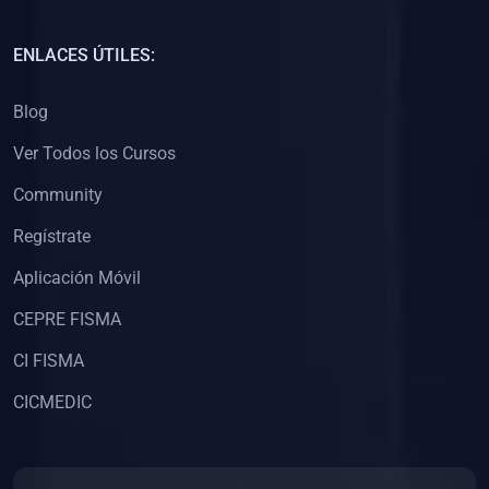
(0)
Capacitación Docentes Universitarios
ENLACES ÚTILES:
(0)
8. LIBROS
Blog
(0)
Libros de Matemáticas
Ver Todos los Cursos
(0)
Libros de Estadística
Community
(0)
Libros de Física
(0)
Libros de Química
Regístrate
(0)
Libros de Biología
Aplicación Móvil
(0)
Libros de Medicina
CEPRE FISMA
(0)
Libros de Economía
CI FISMA
(0)
Libros de Derecho
CICMEDIC
(0)
Libros de Historia
(0)
Libros de Arte y Música