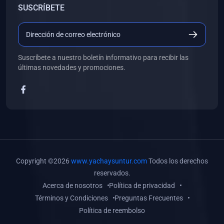
SUSCRÍBETE
(0)
Libros de Desarrollo Web y Móvil
(0)
Libros de Programación
(0)
Libros de Edición, Diseño Gráfico e Ilustración
Suscríbete a nuestro boletín informativo para recibir las
(0)
Libros de Informática
últimas novedades y promociones.
(0)
Libros de Administración, Gestión Pública y Marketing
(0)
Libros de Arquitectura e Ingeniería Civil
(0)
Libros de Ingeniería de Sistemas
(0)
Libros de Ingeniería de Software
(0)
Libros de Ciencia de Datos
Copyright ©2026
www.yachaysuntur.com
Todos los derechos
(0)
Libros de Computación Científica
reservados.
Acerca de nosotros
Política de privacidad
(0)
Libros de Mecatrónica
Términos y Condiciones
Preguntas Frecuentes
(0)
Libros de Robótica
Política de reembolso