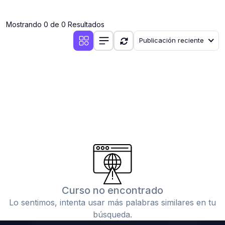
(0)
Clases en vivo por iniciarse
Mostrando 0 de 0 Resultados
(0)
Clases en vivo ya iniciadas
Publicación reciente
(0)
3. CONFERENCIAS
(0)
Conferencias por iniciar
(0)
Conferencias ya iniciadas
(0)
4. RESOLUCIÓN DE TAREAS, TRABAJOS Y PROBLEMAS
ACADÉMICOS
(0)
Banco de Preguntas
(0)
Exámenes
(0)
Tareas o trabajos de investigación ( monografías,
tesis, casos clínicos, etc.)
Curso no encontrado
(0)
Resolver tareas o preguntas, hacer trabajos
Lo sentimos, intenta usar más palabras similares en tu
académicos o de investigación (monografías y otros)
búsqueda.