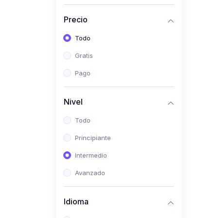
(0)
Historia
Precio
(0)
Arte y Música
Todo
(0)
Desarrollo Web
Gratis
(0)
Desarrollo Móvil
Pago
(0)
Lenguajes de
Programación
Nivel
(0)
Desarrollo de Videojuegos
Todo
(0)
Edición, Diseño Gráfico e
Principiante
Ilustración
(0)
Intermedio
Informática
(0)
Avanzado
Administración, Gestión
Pública y Marketing
Idioma
(0)
Arquitectura e Ingeniería
Civil