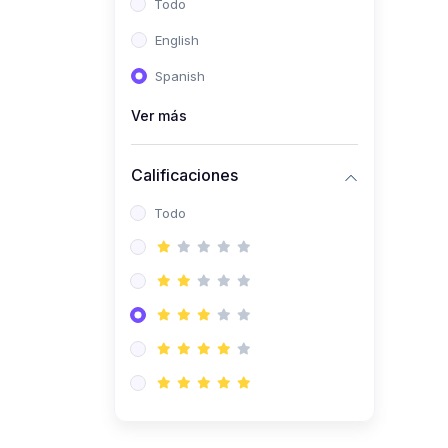
Todo
(0)
Ingeniería de Sistemas
English
(0)
Ingeniería de Software
Spanish
(0)
Ciencia de Datos
Ver más
(0)
Computación Científica
(0)
Ingeniería Mecatrónica
Calificaciones
(0)
Robótica
Todo
(0)
Inteligencia Artificial
(0)
Idiomas
(0)
Lenguaje
(0)
Literatura
(0)
Filosofía
(0)
Psicología