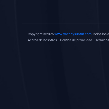
(0)
Tareas o trabajos de
investigación (
monografías, tesis, casos
clínicos, etc.)
(0)
Resolver tareas o
Copyright ©2026
www.yachaysuntur.com
Todos los 
preguntas, hacer trabajos
Acerca de nosotros
Política de privacidad
Términos
académicos o de
investigación (monografías
y otros)
(0)
5. REFORZAMIENTO
ACADÉMICO
(0)
Reforzamiento Personal
(0)
Reforzamiento Grupal
(0)
6. ASESORÍA
(0)
Asesoría Educación
Primaria