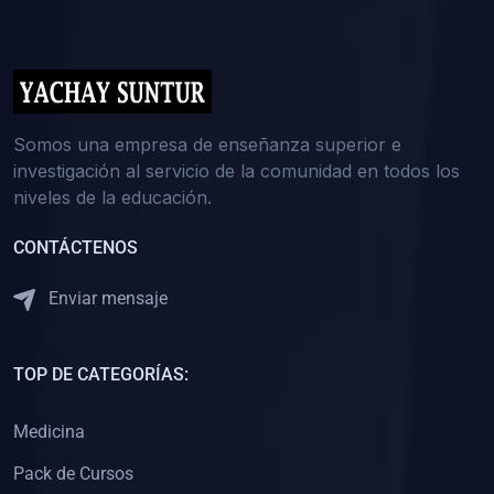
(0)
5. REFORZAMIENTO ACADÉMICO
(0)
Reforzamiento Personal
(0)
Reforzamiento Grupal
(0)
6. ASESORÍA
Somos una empresa de enseñanza superior e
investigación al servicio de la comunidad en todos los
(0)
Asesoría Educación Primaria
niveles de la educación.
(0)
Asesoría Educación Secundaria
CONTÁCTENOS
(0)
Asesoría Educación Preuniversitaria
(0)
Asesoría Educación Universitaria o Pregrado
Enviar mensaje
(0)
Asesoría Educación Postgrado
(0)
7. CAPACITACIÓN DOCENTE
TOP DE CATEGORÍAS:
(0)
Capacitación Docentes de Educación Primaria
Medicina
(0)
Capacitación Docentes de Educación Secundaria
Pack de Cursos
(0)
Capacitación Docentes de Preparación Preuniversitaria