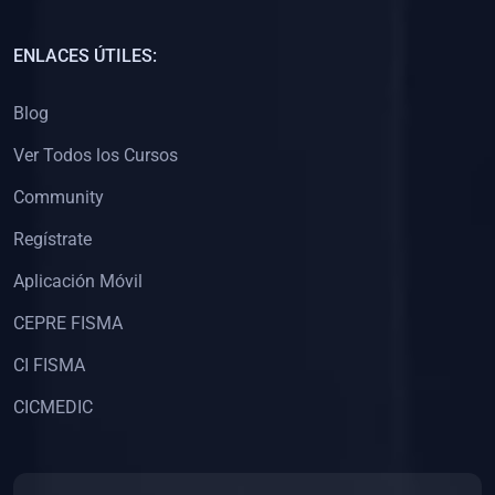
(0)
Capacitación Docentes Universitarios
ENLACES ÚTILES:
(0)
8. LIBROS
Blog
(0)
Libros de Matemáticas
Ver Todos los Cursos
(0)
Libros de Estadística
Community
(0)
Libros de Física
(0)
Libros de Química
Regístrate
(0)
Libros de Biología
Aplicación Móvil
(0)
Libros de Medicina
CEPRE FISMA
(0)
Libros de Economía
CI FISMA
(0)
Libros de Derecho
CICMEDIC
(0)
Libros de Historia
(0)
Libros de Arte y Música