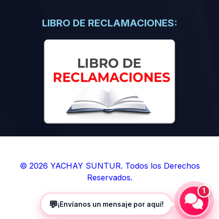
(0)
Libros de Inteligencia Artificial
(0)
Libros de Idiomas
LIBRO DE RECLAMACIONES:
(0)
9. BOLETINES
(0)
Boletines en Ciencias
(0)
Boletines en Ingenierías
(0)
Boletines en Humanidades
(0)
10. REVISTAS
(0)
Revistas en Ciencias
(0)
Revistas en Ingenierías
(0)
Revistas en Humanidades
© 2026 YACHAY SUNTUR. Todos los Derechos
Reservados.
(0)
11. SOFTWARE
1
(0)
Sistemas Operativos
💬
¡Envíanos un mensaje por aquí!
(0)
Aplicaciones