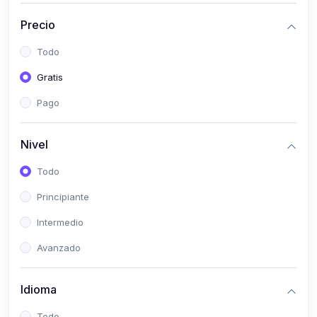
(0)
Historia
Precio
(0)
Arte y Música
Todo
(0)
Desarrollo Web
Gratis
(0)
Desarrollo Móvil
Pago
(0)
Lenguajes de Programación
(0)
Desarrollo de Videojuegos
Nivel
(0)
Edición, Diseño Gráfico e Ilustración
Todo
(0)
Informática
Principiante
(0)
Administración, Gestión Pública y Marketing
Intermedio
(0)
Arquitectura e Ingeniería Civil
Avanzado
(0)
Ingeniería de Sistemas
Idioma
(0)
Ingeniería de Software
(0)
Ciencia de Datos
Todo