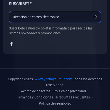
SUSCRÍBETE
(0)
Libros de Desarrollo Web y Móvil
(0)
Libros de Programación
(0)
Libros de Edición, Diseño Gráfico e Ilustración
Suscríbete a nuestro boletín informativo para recibir las
(0)
Libros de Informática
últimas novedades y promociones.
(0)
Libros de Administración, Gestión Pública y Marketing
(0)
Libros de Arquitectura e Ingeniería Civil
(0)
Libros de Ingeniería de Sistemas
(0)
Libros de Ingeniería de Software
(0)
Libros de Ciencia de Datos
Copyright ©2026
www.yachaysuntur.com
Todos los derechos
(0)
Libros de Computación Científica
reservados.
Acerca de nosotros
Política de privacidad
(0)
Libros de Mecatrónica
Términos y Condiciones
Preguntas Frecuentes
(0)
Libros de Robótica
Política de reembolso