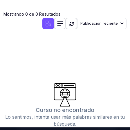
(0)
Clases en vivo por iniciarse
Mostrando 0 de 0 Resultados
(0)
Clases en vivo ya iniciadas
Publicación reciente
(0)
3. CONFERENCIAS
(0)
Conferencias por iniciar
(0)
Conferencias ya iniciadas
(0)
4. RESOLUCIÓN DE TAREAS, TRABAJOS Y PROBLEMAS
ACADÉMICOS
(0)
Banco de Preguntas
(0)
Exámenes
(0)
Tareas o trabajos de investigación ( monografías,
tesis, casos clínicos, etc.)
Curso no encontrado
(0)
Resolver tareas o preguntas, hacer trabajos
Lo sentimos, intenta usar más palabras similares en tu
académicos o de investigación (monografías y otros)
búsqueda.