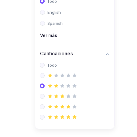
Todo
(0)
Ingeniería de Sistemas
English
(0)
Ingeniería de Software
Spanish
(0)
Ciencia de Datos
Ver más
(0)
Computación Científica
(0)
Ingeniería Mecatrónica
Calificaciones
(0)
Robótica
Todo
(0)
Inteligencia Artificial
(0)
Idiomas
(0)
Lenguaje
(0)
Literatura
(0)
Filosofía
(0)
Psicología