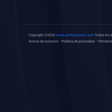
(0)
Tareas o trabajos de
investigación (
monografías, tesis, casos
clínicos, etc.)
(0)
Resolver tareas o
Copyright ©2026
www.yachaysuntur.com
Todos los 
preguntas, hacer trabajos
Acerca de nosotros
Política de privacidad
Términos
académicos o de
investigación (monografías
y otros)
(0)
5. REFORZAMIENTO
ACADÉMICO
(0)
Reforzamiento Personal
(0)
Reforzamiento Grupal
(0)
6. ASESORÍA
(0)
Asesoría Educación
Primaria