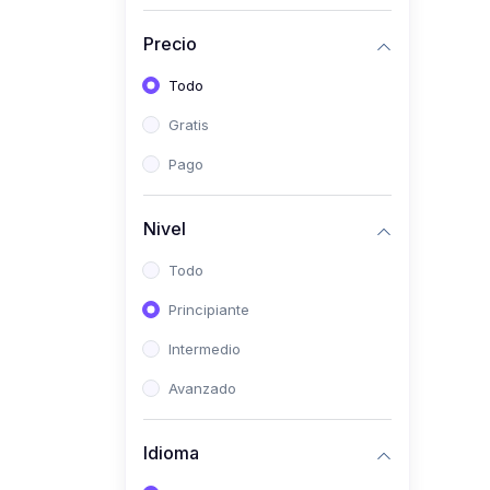
(0)
Historia
Precio
(0)
Arte y Música
Todo
(0)
Desarrollo Web
Gratis
(0)
Desarrollo Móvil
Pago
(0)
Lenguajes de
Programación
Nivel
(0)
Desarrollo de Videojuegos
Todo
(0)
Edición, Diseño Gráfico e
Principiante
Ilustración
(0)
Intermedio
Informática
(0)
Avanzado
Administración, Gestión
Pública y Marketing
Idioma
(0)
Arquitectura e Ingeniería
Civil