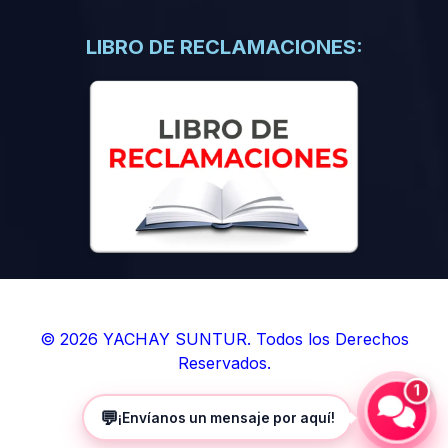
(0)
Libros de Inteligencia Artificial
(0)
Libros de Idiomas
LIBRO DE RECLAMACIONES:
(0)
9. BOLETINES
(0)
Boletines en Ciencias
(0)
Boletines en Ingenierías
(0)
Boletines en Humanidades
(0)
10. REVISTAS
(0)
Revistas en Ciencias
(0)
Revistas en Ingenierías
(0)
Revistas en Humanidades
© 2026 YACHAY SUNTUR. Todos los Derechos
Reservados.
(0)
11. SOFTWARE
1
(0)
Sistemas Operativos
💬
¡Envíanos un mensaje por aquí!
(0)
Aplicaciones