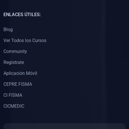
(0)
Capacitación Docentes Universitarios
ENLACES ÚTILES:
(0)
8. LIBROS
Blog
(0)
Libros de Matemáticas
Ver Todos los Cursos
(0)
Libros de Estadística
Community
(0)
Libros de Física
(0)
Libros de Química
Regístrate
(0)
Libros de Biología
Aplicación Móvil
(0)
Libros de Medicina
CEPRE FISMA
(0)
Libros de Economía
CI FISMA
(0)
Libros de Derecho
CICMEDIC
(0)
Libros de Historia
(0)
Libros de Arte y Música