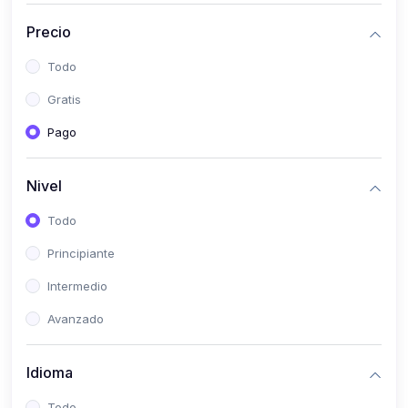
(0)
Historia
Precio
(0)
Arte y Música
Todo
(0)
Desarrollo Web
Gratis
(0)
Desarrollo Móvil
Pago
(0)
Lenguajes de Programación
(0)
Desarrollo de Videojuegos
Nivel
(0)
Edición, Diseño Gráfico e Ilustración
Todo
(0)
Informática
Principiante
(0)
Administración, Gestión Pública y Marketing
Intermedio
(0)
Arquitectura e Ingeniería Civil
Avanzado
(0)
Ingeniería de Sistemas
Idioma
(0)
Ingeniería de Software
(0)
Ciencia de Datos
Todo