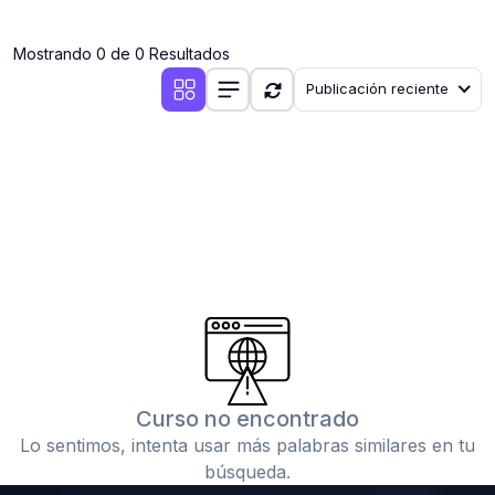
(0)
Clases en vivo por iniciarse
Mostrando 0 de 0 Resultados
(0)
Clases en vivo ya iniciadas
Publicación reciente
(0)
3. CONFERENCIAS
(0)
Conferencias por iniciar
(0)
Conferencias ya iniciadas
(0)
4. RESOLUCIÓN DE TAREAS, TRABAJOS Y PROBLEMAS
ACADÉMICOS
(0)
Banco de Preguntas
(0)
Exámenes
(0)
Tareas o trabajos de investigación ( monografías,
tesis, casos clínicos, etc.)
Curso no encontrado
(0)
Resolver tareas o preguntas, hacer trabajos
Lo sentimos, intenta usar más palabras similares en tu
académicos o de investigación (monografías y otros)
búsqueda.