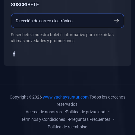
SUSCRÍBETE
(0)
Libros de Desarrollo Web y Móvil
(0)
Libros de Programación
(0)
Libros de Edición, Diseño Gráfico e Ilustración
Suscríbete a nuestro boletín informativo para recibir las
(0)
Libros de Informática
últimas novedades y promociones.
(0)
Libros de Administración, Gestión Pública y Marketing
(0)
Libros de Arquitectura e Ingeniería Civil
(0)
Libros de Ingeniería de Sistemas
(0)
Libros de Ingeniería de Software
(0)
Libros de Ciencia de Datos
Copyright ©2026
www.yachaysuntur.com
Todos los derechos
(0)
Libros de Computación Científica
reservados.
Acerca de nosotros
Política de privacidad
(0)
Libros de Mecatrónica
Términos y Condiciones
Preguntas Frecuentes
(0)
Libros de Robótica
Política de reembolso