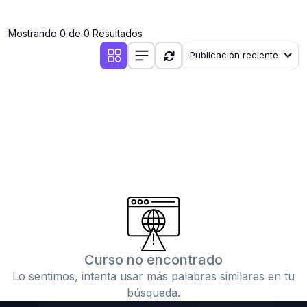
(0)
Clases en vivo por iniciarse
Mostrando 0 de 0 Resultados
(0)
Clases en vivo ya iniciadas
Publicación reciente
(0)
3. CONFERENCIAS
(0)
Conferencias por iniciar
(0)
Conferencias ya iniciadas
(0)
4. RESOLUCIÓN DE TAREAS, TRABAJOS Y PROBLEMAS
ACADÉMICOS
(0)
Banco de Preguntas
(0)
Exámenes
(0)
Tareas o trabajos de investigación ( monografías,
tesis, casos clínicos, etc.)
Curso no encontrado
(0)
Resolver tareas o preguntas, hacer trabajos
Lo sentimos, intenta usar más palabras similares en tu
académicos o de investigación (monografías y otros)
búsqueda.