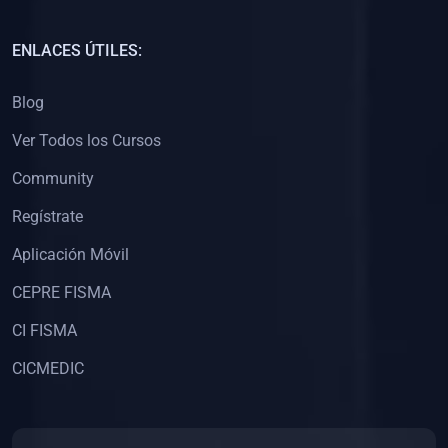
(0)
Capacitación Docentes Universitarios
ENLACES ÚTILES:
(0)
8. LIBROS
Blog
(0)
Libros de Matemáticas
Ver Todos los Cursos
(0)
Libros de Estadística
Community
(0)
Libros de Física
(0)
Libros de Química
Regístrate
(0)
Libros de Biología
Aplicación Móvil
(0)
Libros de Medicina
CEPRE FISMA
(0)
Libros de Economía
CI FISMA
(0)
Libros de Derecho
CICMEDIC
(0)
Libros de Historia
(0)
Libros de Arte y Música