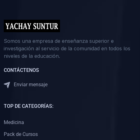
(0)
5. REFORZAMIENTO ACADÉMICO
(0)
Reforzamiento Personal
(0)
Reforzamiento Grupal
(0)
6. ASESORÍA
Somos una empresa de enseñanza superior e
investigación al servicio de la comunidad en todos los
(0)
Asesoría Educación Primaria
niveles de la educación.
(0)
Asesoría Educación Secundaria
CONTÁCTENOS
(0)
Asesoría Educación Preuniversitaria
(0)
Asesoría Educación Universitaria o Pregrado
Enviar mensaje
(0)
Asesoría Educación Postgrado
(0)
7. CAPACITACIÓN DOCENTE
TOP DE CATEGORÍAS:
(0)
Capacitación Docentes de Educación Primaria
Medicina
(0)
Capacitación Docentes de Educación Secundaria
Pack de Cursos
(0)
Capacitación Docentes de Preparación Preuniversitaria