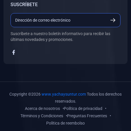
SUSCRÍBETE
(0)
Libros de Desarrollo Web y Móvil
(0)
Libros de Programación
(0)
Libros de Edición, Diseño Gráfico e Ilustración
Suscríbete a nuestro boletín informativo para recibir las
(0)
Libros de Informática
últimas novedades y promociones.
(0)
Libros de Administración, Gestión Pública y Marketing
(0)
Libros de Arquitectura e Ingeniería Civil
(0)
Libros de Ingeniería de Sistemas
(0)
Libros de Ingeniería de Software
(0)
Libros de Ciencia de Datos
Copyright ©2026
www.yachaysuntur.com
Todos los derechos
(0)
Libros de Computación Científica
reservados.
Acerca de nosotros
Política de privacidad
(0)
Libros de Mecatrónica
Términos y Condiciones
Preguntas Frecuentes
(0)
Libros de Robótica
Política de reembolso