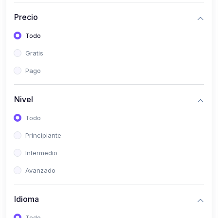
(0)
Historia
Precio
(0)
Arte y Música
Todo
(0)
Desarrollo Web
Gratis
(0)
Desarrollo Móvil
Pago
(0)
Lenguajes de Programación
(0)
Desarrollo de Videojuegos
Nivel
(0)
Edición, Diseño Gráfico e Ilustración
Todo
(0)
Informática
Principiante
(0)
Administración, Gestión Pública y Marketing
Intermedio
(0)
Arquitectura e Ingeniería Civil
Avanzado
(0)
Ingeniería de Sistemas
Idioma
(0)
Ingeniería de Software
(0)
Ciencia de Datos
Todo