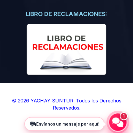
(0)
Libros de Inteligencia Artificial
(0)
Libros de Idiomas
LIBRO DE RECLAMACIONES:
(0)
9. BOLETINES
(0)
Boletines en Ciencias
(0)
Boletines en Ingenierías
(0)
Boletines en Humanidades
(0)
10. REVISTAS
(0)
Revistas en Ciencias
(0)
Revistas en Ingenierías
(0)
Revistas en Humanidades
© 2026 YACHAY SUNTUR. Todos los Derechos
Reservados.
(0)
11. SOFTWARE
1
(0)
Sistemas Operativos
💬
¡Envíanos un mensaje por aquí!
(0)
Aplicaciones